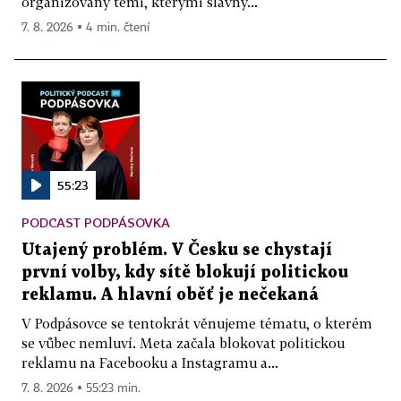
organizovaný těmi, kterými slavný...
7. 8. 2026 ▪ 4 min. čtení
55:23
PODCAST PODPÁSOVKA
Utajený problém. V Česku se chystají
první volby, kdy sítě blokují politickou
reklamu. A hlavní oběť je nečekaná
V Podpásovce se tentokrát věnujeme tématu, o kterém
se vůbec nemluví. Meta začala blokovat politickou
reklamu na Facebooku a Instagramu a...
7. 8. 2026 ▪ 55:23 min.