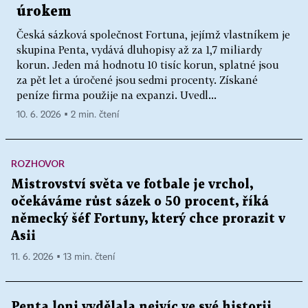
úrokem
Česká sázková společnost Fortuna, jejímž vlastníkem je
skupina Penta, vydává dluhopisy až za 1,7 miliardy
korun. Jeden má hodnotu 10 tisíc korun, splatné jsou
za pět let a úročené jsou sedmi procenty. Získané
peníze firma použije na expanzi. Uvedl...
10. 6. 2026 ▪ 2 min. čtení
ROZHOVOR
Mistrovství světa ve fotbale je vrchol,
očekáváme růst sázek o 50 procent, říká
německý šéf Fortuny, který chce prorazit v
Asii
11. 6. 2026 ▪ 13 min. čtení
Penta loni vydělala nejvíc ve své historii.