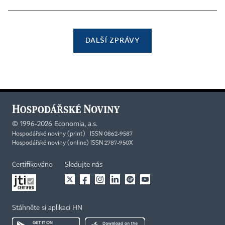
DALŠÍ ZPRÁVY
©
1996-2026
Economia, a.s.
Hospodářské noviny (print) ISSN 0862-9587
Hospodářské noviny (online) ISSN 2787-950X
Certifikováno
Sledujte nás
Stáhněte si aplikaci HN