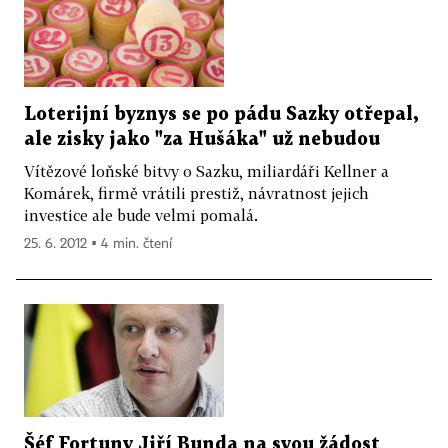
Loterijní byznys se po pádu Sazky otřepal,
ale zisky jako "za Hušáka" už nebudou
Vítězové loňské bitvy o Sazku, miliardáři Kellner a
Komárek, firmě vrátili prestiž, návratnost jejich
investice ale bude velmi pomalá.
25. 6. 2012 ▪ 4 min. čtení
Šéf Fortuny Jiří Bunda na svou žádost