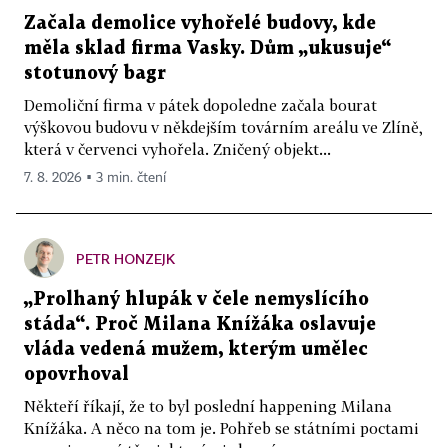
Začala demolice vyhořelé budovy, kde
měla sklad firma Vasky. Dům „ukusuje“
stotunový bagr
Demoliční firma v pátek dopoledne začala bourat
výškovou budovu v někdejším továrním areálu ve Zlíně,
která v červenci vyhořela. Zničený objekt...
7. 8. 2026 ▪ 3 min. čtení
PETR HONZEJK
„Prolhaný hlupák v čele nemyslícího
stáda“. Proč Milana Knížáka oslavuje
vláda vedená mužem, kterým umělec
opovrhoval
Někteří říkají, že to byl poslední happening Milana
Knížáka. A něco na tom je. Pohřeb se státními poctami