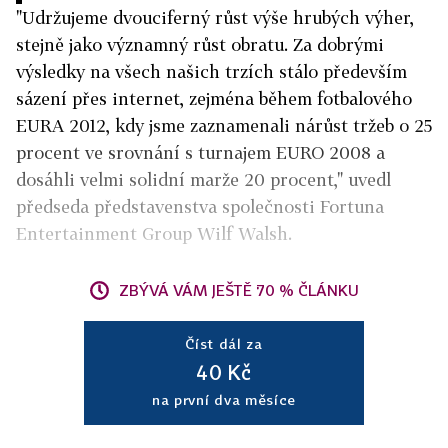
"Udržujeme dvouciferný růst výše hrubých výher,
stejně jako významný růst obratu. Za dobrými
výsledky na všech našich trzích stálo především
sázení přes internet, zejména během fotbalového
EURA 2012, kdy jsme zaznamenali nárůst tržeb o 25
procent ve srovnání s turnajem EURO 2008 a
dosáhli velmi solidní marže 20 procent," uvedl
předseda představenstva společnosti Fortuna
Entertainment Group Wilf Walsh.
ZBÝVÁ VÁM JEŠTĚ 70 % ČLÁNKU
Číst dál za
40 Kč
na první dva měsíce