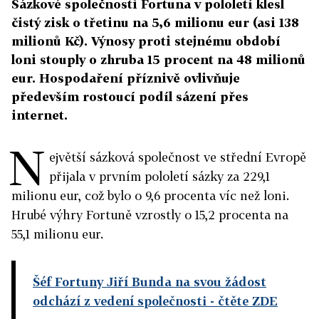
Sázkové společnosti Fortuna v pololetí klesl
čistý zisk o třetinu na 5,6 milionu eur (asi 138
milionů Kč). Výnosy proti stejnému období
loni stouply o zhruba 15 procent na 48 milionů
eur. Hospodaření příznivě ovlivňuje
především rostoucí podíl sázení přes
internet.
N
ejvětší sázková společnost ve střední Evropě
přijala v prvním pololetí sázky za 229,1
milionu eur, což bylo o 9,6 procenta víc než loni.
Hrubé výhry Fortuně vzrostly o 15,2 procenta na
55,1 milionu eur.
Šéf Fortuny Jiří Bunda na svou žádost
odchází z vedení společnosti
- čtěte ZDE