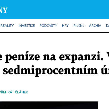
REALITY
INVESTICE
PODCASTY
HRY
PročNe
ARCHIV
D
e peníze na expanzi.
e sedmiprocentním 
PŘEHRÁT ČLÁNEK