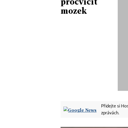
procvičit
mozek
Přidejte si H
zprávách.