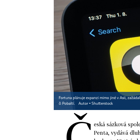
Fortuna plánuje expanzi mimo jiné v Asii, zažádal
či Pobaltí.
Autor ▪
Shutterstock
Č
eská sázková spo
Penta, vydává dluh