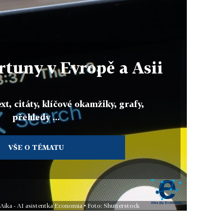
tuny v Evropě a Asii
xt, citáty, klíčové okamžiky, grafy,
přehledy ...
VŠE O TÉMATU
 Aika - AI asistentka Economia • Foto: Shutterstock