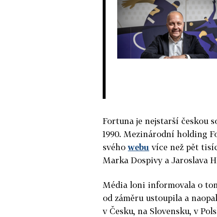
Fortuna je nejstarší českou 
1990. Mezinárodní holding 
svého
webu
více než pět tisí
Marka Dospivy a Jaroslava H
Média loni informovala o tom
od záměru ustoupila a naopa
v Česku, na Slovensku, v Pol