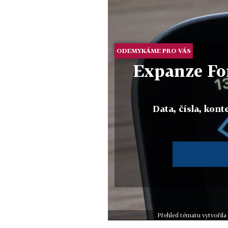
ODEMYKÁME PRO VÁS
Expanze For
Data, čísla, konte
Přehled tématu vytvořila