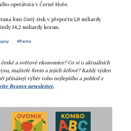
ního operátora v Černé Hoře.
una loni čistý zisk v přepočtu 1,8 miliardy
nily 14,2 miliardy korun.
opisy
#Penta
v české a světové ekonomice? Co si o aktuálních
ysu, majitelé firem a jejich šéfové? Každý týden
ři přinášejí výběr toho nejlepšího a pohled z
jte Byznys newsletter.