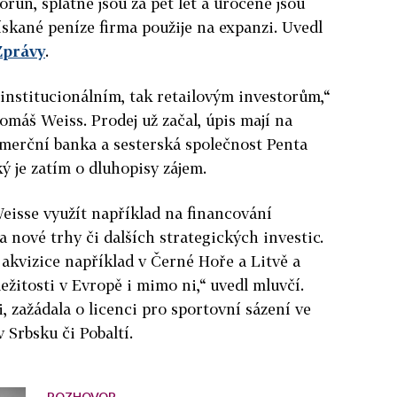
orun, splatné jsou za pět let a úročené jsou
ískané peníze firma použije na expanzi. Uvedl
Zprávy
.
 institucionálním, tak retailovým investorům,“
omáš Weiss. Prodej už začal, úpis mají na
omerční banka a sesterská společnost Penta
ý je zatím o dluhopisy zájem.
eisse využít například na financování
 nové trhy či dalších strategických investic.
 akvizice například v Černé Hoře a Litvě a
ežitosti v Evropě i mimo ni,“ uvedl mluvčí.
i, zažádala o licenci pro sportovní sázení ve
 Srbsku či Pobaltí.
ROZHOVOR