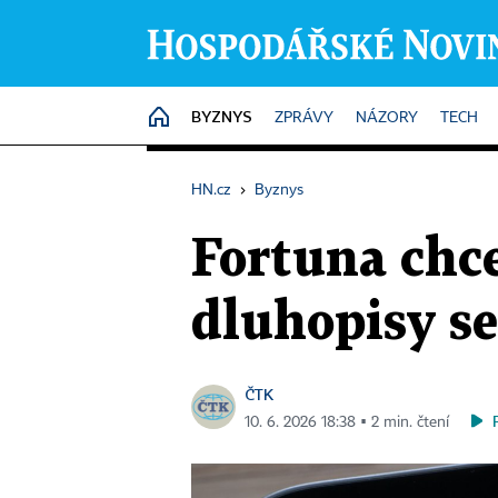
BYZNYS
HOME
ZPRÁVY
NÁZORY
TECH
HN.cz
›
Byznys
Fortuna chc
dluhopisy s
ČTK
10. 6. 2026 18:38 ▪ 2 min. čtení