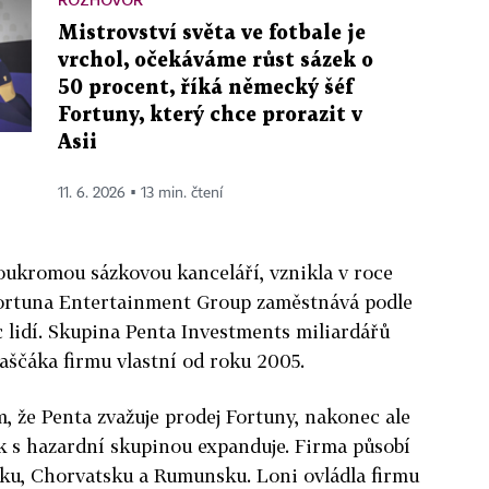
Mistrovství světa ve fotbale je
vrchol, očekáváme růst sázek o
50 procent, říká německý šéf
Fortuny, který chce prorazit v
Asii
11. 6. 2026 ▪ 13 min. čtení
soukromou sázkovou kanceláří, vznikla v roce
Fortuna Entertainment Group zaměstnává podle
c lidí. Skupina Penta Investments miliardářů
aščáka firmu vlastní od roku 2005.
, že Penta zvažuje prodej Fortuny, nakonec ale
k s hazardní skupinou expanduje. Firma působí
sku, Chorvatsku a Rumunsku. Loni ovládla firmu