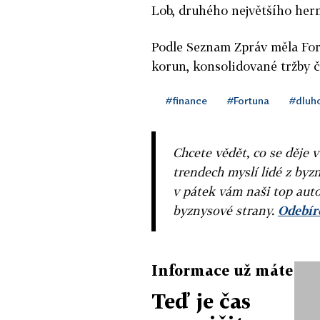
Lob, druhého největšího her
Podle Seznam Zpráv měla Fort
korun, konsolidované tržby či
#finance
#Fortuna
#dluh
Chcete vědět, co se děje 
trendech myslí lidé z byzn
v pátek vám naši top auto
byznysové strany.
Odebíre
Informace už máte
Teď je čas