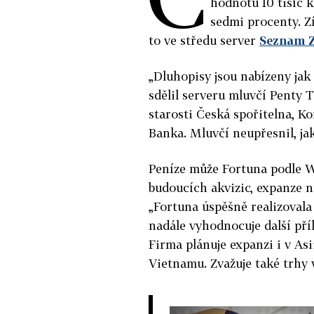
hodnotu 10 tisíc k
sedmi procenty. Z
to ve středu server
Seznam 
„Dluhopisy jsou nabízeny jak
sdělil serveru mluvčí Penty T
starosti Česká spořitelna, K
Banka. Mluvčí neupřesnil, jak
Peníze může Fortuna podle W
budoucích akvizic, expanze na
„Fortuna úspěšně realizovala
nadále vyhodnocuje další příl
Firma plánuje expanzi i v Asi
Vietnamu. Zvažuje také trhy v