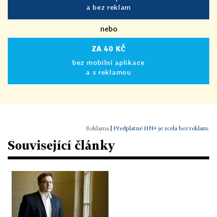
a bez reklam
nebo
ZA 40 KČ
bez mobilní aplikace
a s reklamou
|
Předplatné HN+ je zcela bez reklam.
Související články