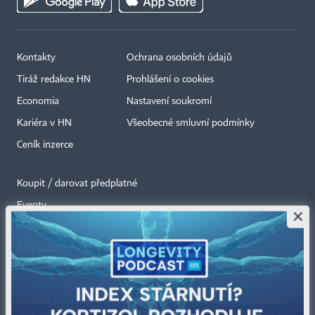
Kontakty
Ochrana osobních údajů
Tiráž redakce HN
Prohlášení o cookies
Economia
Nastavení soukromí
Kariéra v HN
Všeobecné smluvní podmínky
Ceník inzerce
Koupit / darovat předplatné
Eventy
×
Newslettery
RSS kanály
Autorská práva vykonává vydavatel. Bez písemného svolení vydavatele je
zakázáno jakékoli užití částí nebo celku díla, zejména rozmnožování a šíření