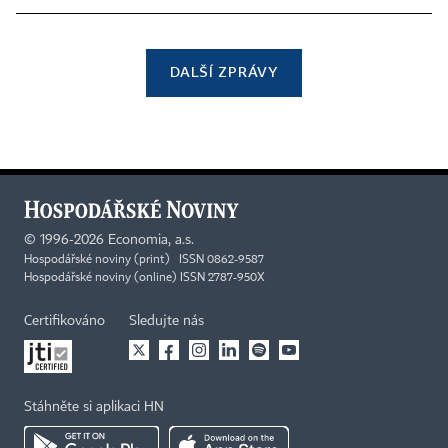
DALŠÍ ZPRÁVY
©
1996-2026
Economia, a.s.
Hospodářské noviny (print) ISSN 0862-9587
Hospodářské noviny (online) ISSN 2787-950X
Certifikováno
Sledujte nás
Stáhněte si aplikaci HN