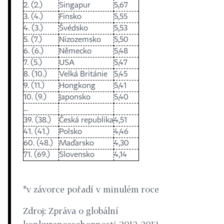
2. (2.)
Singapur
5,67
3. (4.)
Finsko
5,55
4. (3.)
Švédsko
5,53
5. (7.)
Nizozemsko
5,50
6. (6.)
Německo
5,48
7. (5.)
USA
5,47
8. (10.)
Velká Británie
5,45
9. (11.)
Hongkong
5,41
10. (9.)
Japonsko
5,40
...
39. (38.)
Česká republika
4,51
41. (41.)
Polsko
4,46
60. (48.)
Maďarsko
4,30
71. (69.)
Slovensko
4,14
*v závorce pořadí v minulém roce
Zdroj: Zpráva o globální