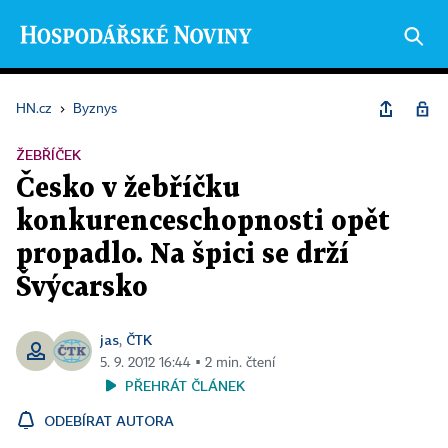
HN.cz
›
Byznys
ŽEBŘÍČEK
Česko v žebříčku
konkurenceschopnosti opět
propadlo. Na špici se drží
Švýcarsko
jas
ČTK
,
5. 9. 2012 16:44 ▪ 2 min. čtení
PŘEHRÁT ČLÁNEK
ODEBÍRAT AUTORA