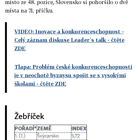
místo ze 48. pozice, Slovensko si pohoršilo o dvě
místa na 71. příčku.
VIDEO: Inovace a konkurenceschopnost -
Celý záznam diskuse Leader`s talk
- čtěte
ZDE
Tlapa: Problém české konkurenceschopnosti
je v neochotě byznysu spojit se s vysokými
školami
- čtěte ZDE
Žebříček
POŘADÍ*
ZEMĚ
INDEX
1. (1.)
Švýcarsko
5,72