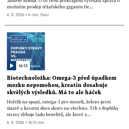
Jamese Bonda. O to větší překvapení vyvolala zpráva o
možném prodeji těžařského gigantu De...
6. 8. 2026 ▪ 4 min. čtení
16:13
Biotechnoložka: Omega-3 před úpadkem
mozku nepomohou, kreatin dosahuje
skvělých výsledků. Má to ale háček
Hořčík na spaní, omega-3 pro mozek, železo proti
únavě a kreatin dnes skoro na všechno. Trh s doplňky
stravy slibuje řadu benefitů, ale které z...
6. 8. 2026 ▪ 16:13 min.