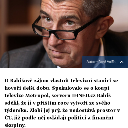
Autor ▪
René Volfík
O Babišově zájmu vlastnit televizní stanici se
hovoří delší dobu. Spekulovalo se o koupi
televize Metropol, serveru IHNED.cz Babiš
sdělil, že ji v příštím roce vytvoří ze svého
týdeníku. Zlobí jej prý, že nedostává prostor v
ČT, již podle něj ovládají politici a finanční
skupiny.