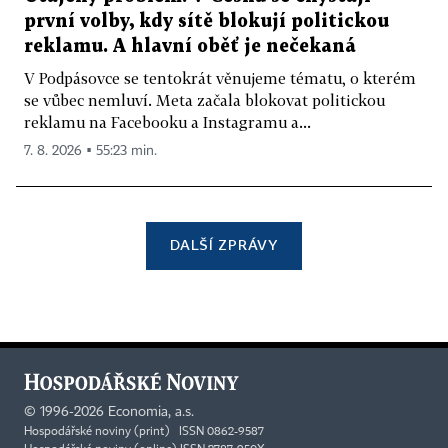
první volby, kdy sítě blokují politickou
reklamu. A hlavní oběť je nečekaná
V Podpásovce se tentokrát věnujeme tématu, o kterém
se vůbec nemluví. Meta začala blokovat politickou
reklamu na Facebooku a Instagramu a...
7. 8. 2026 ▪ 55:23 min.
DALŠÍ ZPRÁVY
©
1996-2026
Economia, a.s.
Hospodářské noviny (print) ISSN 0862-9587