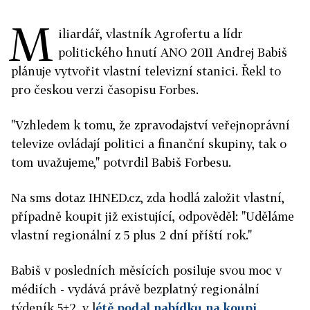
M
iliardář, vlastník Agrofertu a lídr
politického hnutí ANO 2011 Andrej Babiš
plánuje vytvořit vlastní televizní stanici. Řekl to
pro českou verzi časopisu Forbes.
"Vzhledem k tomu, že zpravodajství veřejnoprávní
televize ovládají politici a finanční skupiny, tak o
tom uvažujeme," potvrdil Babiš Forbesu.
Na sms dotaz IHNED.cz, zda hodlá založit vlastní,
případně koupit již existující, odpověděl: "Uděláme
vlastní regionální z 5 plus 2 dní příští rok."
Babiš v posledních měsících posiluje svou moc v
médiích - vydává právě bezplatný regionální
týdeník 5+2, v l
étě podal nabídku na koupi