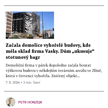
Začala demolice vyhořelé budovy, kde
měla sklad firma Vasky. Dům „ukusuje“
stotunový bagr
Demoliční firma v pátek dopoledne začala bourat
výškovou budovu v někdejším továrním areálu ve Zlíně,
která v červenci vyhořela. Zničený objekt...
7. 8. 2026 ▪ 3 min. čtení
PETR HONZEJK