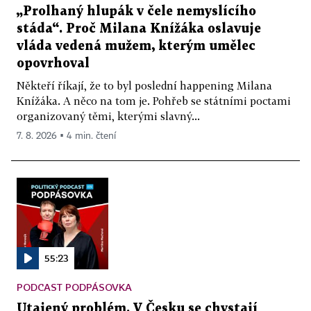
„Prolhaný hlupák v čele nemyslícího
stáda“. Proč Milana Knížáka oslavuje
vláda vedená mužem, kterým umělec
opovrhoval
Někteří říkají, že to byl poslední happening Milana
Knížáka. A něco na tom je. Pohřeb se státními poctami
organizovaný těmi, kterými slavný...
7. 8. 2026 ▪ 4 min. čtení
55:23
PODCAST PODPÁSOVKA
Utajený problém. V Česku se chystají