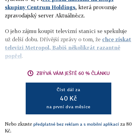
skupiny Centrum Holdings
, která provozuje
zpravodajský server Aktuálně.cz.
O jeho zájmu koupit televizní stanici se spekuluje
už delší dobu. Dřívější zprávy o tom, že
chce získat
televizi Metropol, Babiš několikrát razantně
popřel
.
ZBÝVÁ VÁM JEŠTĚ 60 % ČLÁNKU
Číst dál za
40 Kč
na první dva měsíce
Nebo zkuste
za 80
předplatné bez reklam a s mobilní aplikací
Kč.