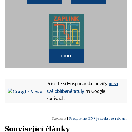
HRÁT
mezi
Přidejte si Hospodářské noviny
své oblíbené tituly
na Google
zprávách.
|
Předplatné HN+ je zcela bez reklam.
Související články