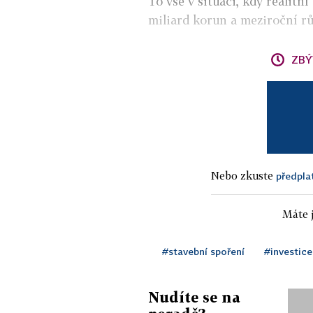
To vše v situaci, kdy realitní
miliard korun a meziroční rů
ZBÝ
Nebo zkuste
předpla
Máte j
#stavební spoření
#investice
Nudíte se na