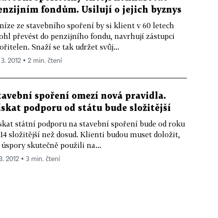
enzijním fondům. Usilují o jejich byznys
níze ze stavebního spoření by si klient v 60 letech
hl převést do penzijního fondu, navrhují zástupci
ořitelen. Snaží se tak udržet svůj...
 3. 2012 ▪ 2 min. čtení
tavební spoření omezí nová pravidla.
ískat podporu od státu bude složitější
skat státní podporu na stavební spoření bude od roku
14 složitější než dosud. Klienti budou muset doložit,
 úspory skutečně použili na...
3. 2012 ▪ 3 min. čtení