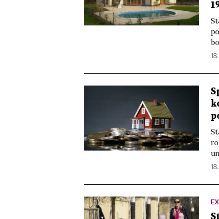
1
St
po
bo
18.
S
k
p
St
ro
un
18.
EX
S