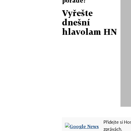
poradě?
Vyřešte
dnešní
hlavolam HN
Přidejte si H
zprávách.