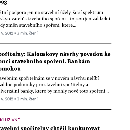
993
átní podpora jen na stavební účely, širší spektrum
skytovatelů stavebního spoření - to jsou jen základní
dy změn stavebního spoření, které...
 4. 2012 ▪ 3 min. čtení
pořitelny: Kalouskovy návrhy povedou ke
onci stavebního spoření. Bankám
omohou
avebním spořitelnám se v novém návrhu nelíbí
zdílné podmínky pro stavební spořitelny a
iverzální banky, které by mohly nově toto spoření...
 4. 2012 ▪ 3 min. čtení
KLUZIVNĚ
tavební spořitelny chtějí konkurovat