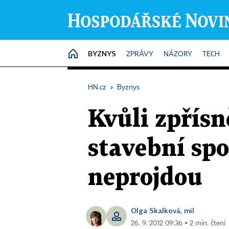
BYZNYS
HOME
ZPRÁVY
NÁZORY
TECH
HN.cz
›
Byznys
Kvůli zpřís
stavební spo
neprojdou
Olga Skalková
mil
,
26. 9. 2012 09:36 ▪ 2 min. čtení