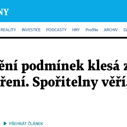
REALITY
INVESTICE
PODCASTY
HRY
PročNe
ARCHIV
D
nění podmínek klesá 
ření. Spořitelny věř
PŘEHRÁT ČLÁNEK