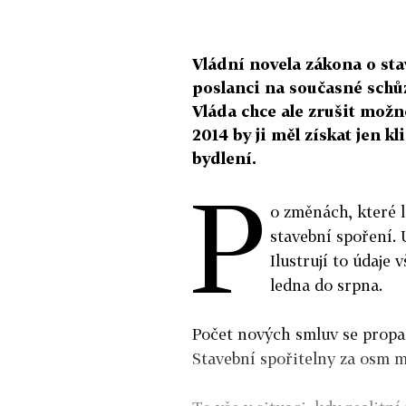
Vládní novela zákona o st
poslanci na současné schů
Vláda chce ale zrušit možn
2014 by ji měl získat jen kl
bydlení.
P
o změnách, které l
stavební spoření. 
Ilustrují to údaje
ledna do srpna.
Počet nových smluv se propad
Stavební spořitelny za osm mě