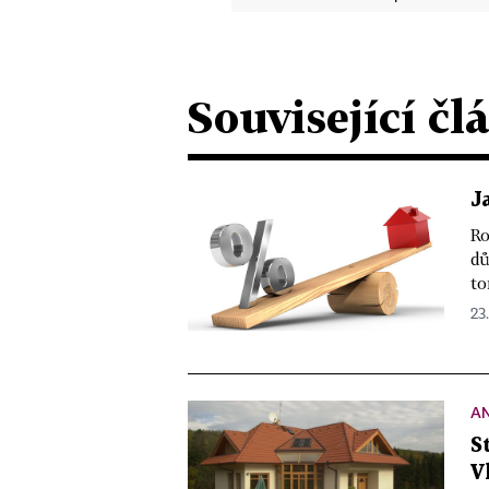
Související čl
J
Ro
dů
to
23
A
S
V