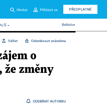
PŘEDPLATNÉ
Hledat
Přihlásit se
BeNative
ALŠÍ
Sdílet
Odemknout známému
zájem o
í, že změny
ODEBÍRAT AUTORKU