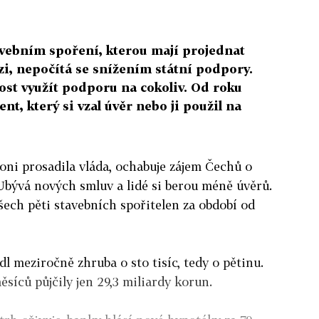
avebním spoření, kterou mají projednat
zi, nepočítá se snížením státní podpory.
ost využít podporu na cokoliv. Od roku
ient, který si vzal úvěr nebo ji použil na
oni prosadila vláda, ochabuje zájem Čechů o
Ubývá nových smluv a lidé si berou méně úvěrů.
 všech pěti stavebních spořitelen za období od
l meziročně zhruba o sto tisíc, tedy o pětinu.
síců půjčily jen 29,3 miliardy korun.