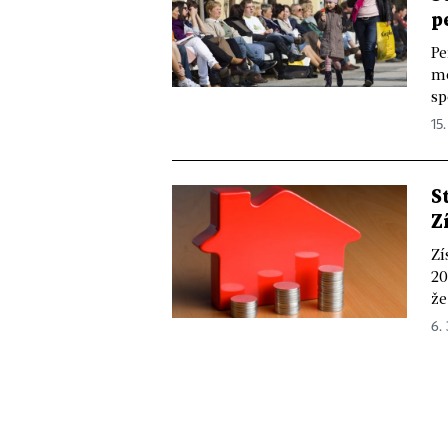
p
Pe
mo
sp
15.
S
Z
Zí
20
že
6. 