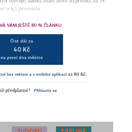
 trh oživuje, banky hlásí nové hypotéky za 79
st o 6,5 procenta.
VÁ VÁM JEŠTĚ 80 % ČLÁNKU
Číst dál za
40 Kč
na první dva měsíce
za 80 Kč.
tné bez reklam a s mobilní aplikací
iž předplatné?
Přihlaste se