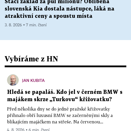
Stačí základ za půl milionu? Oblíbená
slovenská Kia dostala nástupce, láká na
atraktivní ceny a spoustu místa
3. 8. 2026 ▪ 7 min. čtení
Vybíráme z HN
JAN KUBITA
Hledá se papaláš. Kdo jel v černém BMW s
majákem skrze „Turkovu“ křižovatku?
Před několika dny se do jedné pražské křižovatky
přihnalo obří luxusní BMW se začerněnými skly a
blikajícím majáčkem na střeše. Na červenou...
4. 8. 2026 ▪ 6 min. čtení