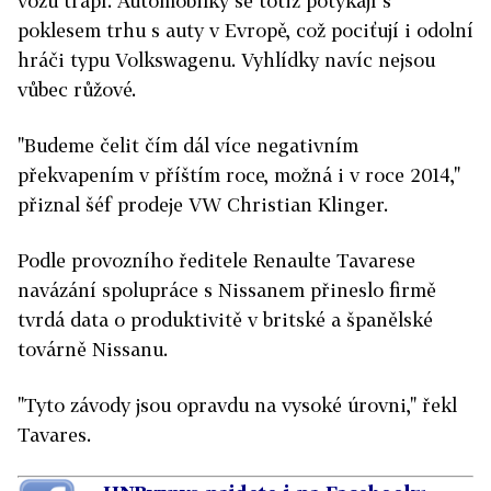
vozů trápí. Automobilky se totiž potýkají s
poklesem trhu s auty v Evropě, což pociťují i odolní
hráči typu Volkswagenu. Vyhlídky navíc nejsou
vůbec růžové.
"Budeme čelit čím dál více negativním
překvapením v příštím roce, možná i v roce 2014,"
přiznal šéf prodeje VW Christian Klinger.
Podle provozního ředitele Renaulte Tavarese
navázání spolupráce s Nissanem přineslo firmě
tvrdá data o produktivitě v britské a španělské
továrně Nissanu.
"Tyto závody jsou opravdu na vysoké úrovni," řekl
Tavares.