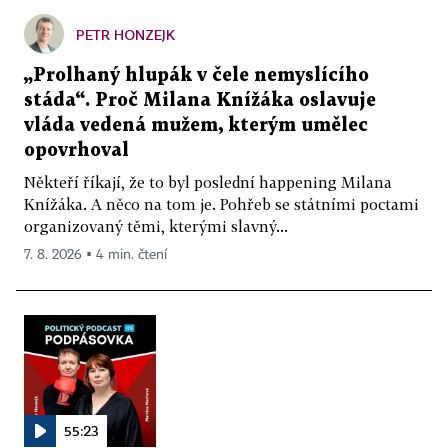
PETR HONZEJK
„Prolhaný hlupák v čele nemyslícího
stáda“. Proč Milana Knížáka oslavuje
vláda vedená mužem, kterým umělec
opovrhoval
Někteří říkají, že to byl poslední happening Milana
Knížáka. A něco na tom je. Pohřeb se státními poctami
organizovaný těmi, kterými slavný...
7. 8. 2026 ▪ 4 min. čtení
55:23