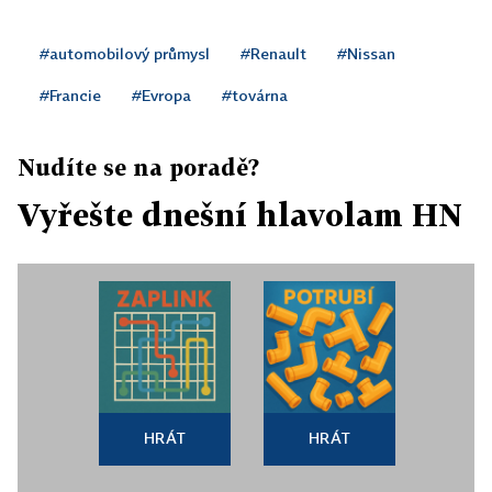
#automobilový průmysl
#Renault
#Nissan
#Francie
#Evropa
#továrna
Nudíte se na poradě?
Vyřešte dnešní hlavolam HN
HRÁT
HRÁT