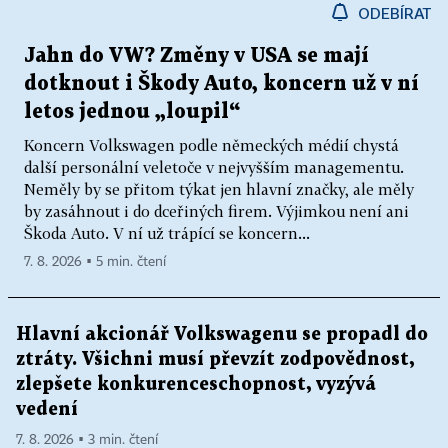
ODEBÍRAT
Jahn do VW? Změny v USA se mají
dotknout i Škody Auto, koncern už v ní
letos jednou „loupil“
Koncern Volkswagen podle německých médií chystá
další personální veletoče v nejvyšším managementu.
Neměly by se přitom týkat jen hlavní značky, ale měly
by zasáhnout i do dceřiných firem. Výjimkou není ani
Škoda Auto. V ní už trápící se koncern...
7. 8. 2026 ▪ 5 min. čtení
Hlavní akcionář Volkswagenu se propadl do
ztráty. Všichni musí převzít zodpovědnost,
zlepšete konkurenceschopnost, vyzývá
vedení
7. 8. 2026 ▪ 3 min. čtení