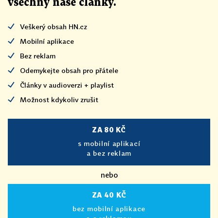
všechny naše články
.
Veškerý obsah HN.cz
Mobilní aplikace
Bez reklam
Odemykejte obsah pro přátele
Články v audioverzi + playlist
Možnost kdykoliv zrušit
ZA 80 KČ
s mobilní aplikací
a bez reklam
nebo
ZA 40 KČ
bez mobilní aplikace