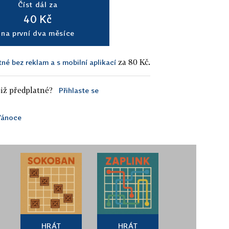
Číst dál za
40 Kč
na první dva měsíce
za 80 Kč.
tné bez reklam a s mobilní aplikací
iž předplatné?
Přihlaste se
ánoce
HRÁT
HRÁT