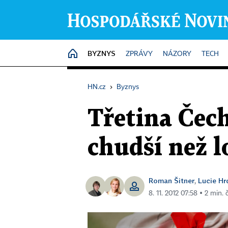
BYZNYS
HOME
ZPRÁVY
NÁZORY
TECH
HN.cz
›
Byznys
Třetina Čec
chudší než l
Roman Šitner
Lucie Hr
,
8. 11. 2012 07:58 ▪ 2 min. 