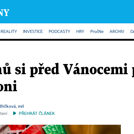
REALITY
INVESTICE
PODCASTY
HRY
PročNe
ARCHIV
D
hů si před Vánocemi 
oni
dličková
mil
,
PŘEHRÁT ČLÁNEK
čtení