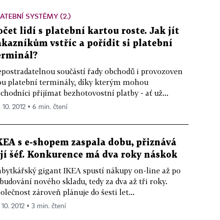
ATEBNÍ SYSTÉMY (2.)
očet lidí s platební kartou roste. Jak jít
ákazníkům vstříc a pořídit si platební
erminál?
postradatelnou součástí řady obchodů i provozoven
ou platební terminály, díky kterým mohou
chodníci přijímat bezhotovostní platby - ať už...
. 10. 2012 ▪ 6 min. čtení
KEA s e-shopem zaspala dobu, přiznává
ejí šéf. Konkurence má dva roky náskok
bytkářský gigant IKEA spustí nákupy on-line až po
budování nového skladu, tedy za dva až tři roky.
olečnost zároveň plánuje do šesti let...
 10. 2012 ▪ 3 min. čtení