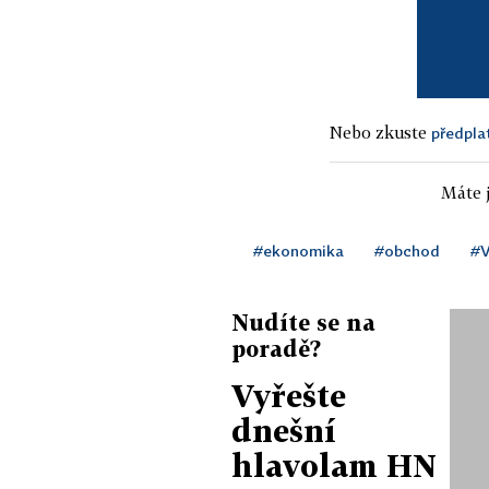
Nebo zkuste
předpla
Máte j
#ekonomika
#obchod
#V
Nudíte se na
poradě?
Vyřešte
dnešní
hlavolam HN