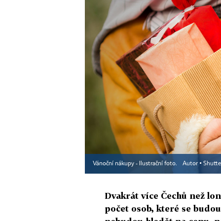
Vánoční nákupy - Ilustrační foto.
Autor ▪
Shutte
Dvakrát více Čechů než loni
počet osob, které se budou 