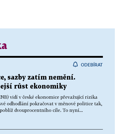
ka
ODEBÍRAT
ce, sazby zatím nemění.
ejší růst ekonomiky
B) vidí v české ekonomice převažující rizika
 své odhodlání pokračovat v měnové politice tak,
poblíž dvouprocentního cíle. To nyní...