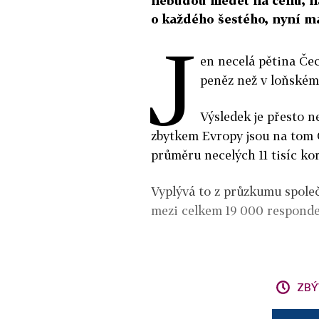
nebudou hledět na cenu, n
o každého šestého, nyní m
J
en necelá pětina Čec
peněz než v loňském
Výsledek je přesto ne
zbytkem Evropy jsou na tom Č
průměru necelých 11 tisíc ko
Vyplývá to z průzkumu společ
mezi celkem 19 000 responde
ZBÝ