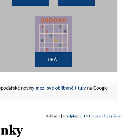
HRÁT
mezi své oblíbené tituly
ospodářské noviny
na Google
|
Předplatné HN+ je zcela bez reklam.
ánky