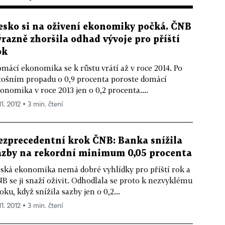
esko si na oživení ekonomiky počká. ČNB
ýrazně zhoršila odhad vývoje pro příští
ok
mácí ekonomika se k růstu vrátí až v roce 2014. Po
tošním propadu o 0,9 procenta poroste domácí
onomika v roce 2013 jen o 0,2 procenta....
11. 2012 ▪ 3 min. čtení
ezprecedentní krok ČNB: Banka snížila
azby na rekordní minimum 0,05 procenta
ská ekonomika nemá dobré vyhlídky pro příští rok a
B se ji snaží oživit. Odhodlala se proto k nezvyklému
oku, když snížila sazby jen o 0,2...
11. 2012 ▪ 3 min. čtení