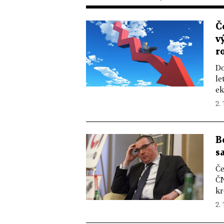
Č
v
r
Do
le
ek
2. 
B
s
Če
ČN
kr
2. 