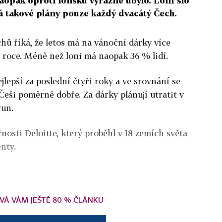
aopak oproti loňsku výrazně ubylo. Loni šlo
á takové plány pouze každý dvacátý Čech.
hů říká, že letos má na vánoční dárky více
 roce. Méně než loni má naopak 36 % lidí.
jlepší za poslední čtyři roky a ve srovnání se
eši poměrně dobře. Za dárky plánují utratit v
run.
nosti Deloitte, který proběhl v 18 zemích světa
nty.
VÁ VÁM JEŠTĚ 80 % ČLÁNKU