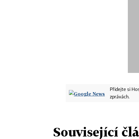
Přidejte si H
zprávách.
Související čl