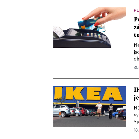
PL
P
z
t
Ne
js
ob
30
I
j
Ná
vy
Sp
18.