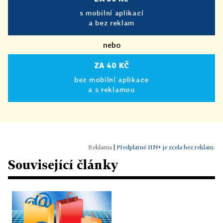
s mobilní aplikací
a bez reklam
nebo
ZA 40 KČ
bez mobilní aplikace
a s reklamou
|
Předplatné HN+ je zcela bez reklam.
Související články