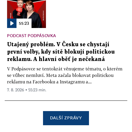
55:23
PODCAST PODPÁSOVKA
Utajený problém. V Česku se chystají
první volby, kdy sítě blokují politickou
reklamu. A hlavní oběť je nečekaná
V Podpásovce se tentokrát věnujeme tématu, o kterém
se vůbec nemluví. Meta začala blokovat politickou
reklamu na Facebooku a Instagramu a...
7. 8. 2026 ▪ 55:23 min.
DALŠÍ ZPRÁVY