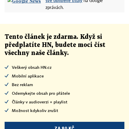
své oblíbené tituly
na Google
zprávách.
Tento článek
je
zdarma. Když si
předplatíte HN, budete moci číst
všechny naše články
.
Veškerý obsah HN.cz
Mobilní aplikace
Bez reklam
Odemykejte obsah pro přátele
Články v audioverzi + playlist
Možnost kdykoliv zrušit
ZA 80 KČ