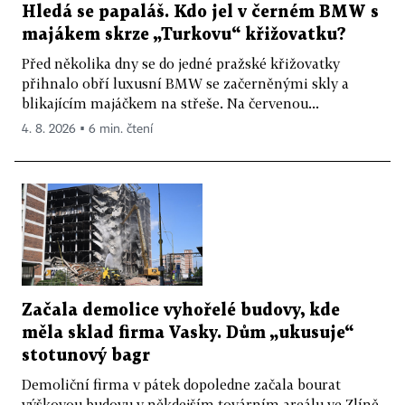
Hledá se papaláš. Kdo jel v černém BMW s
majákem skrze „Turkovu“ křižovatku?
Před několika dny se do jedné pražské křižovatky
přihnalo obří luxusní BMW se začerněnými skly a
blikajícím majáčkem na střeše. Na červenou...
4. 8. 2026 ▪ 6 min. čtení
Začala demolice vyhořelé budovy, kde
měla sklad firma Vasky. Dům „ukusuje“
stotunový bagr
Demoliční firma v pátek dopoledne začala bourat
výškovou budovu v někdejším továrním areálu ve Zlíně,