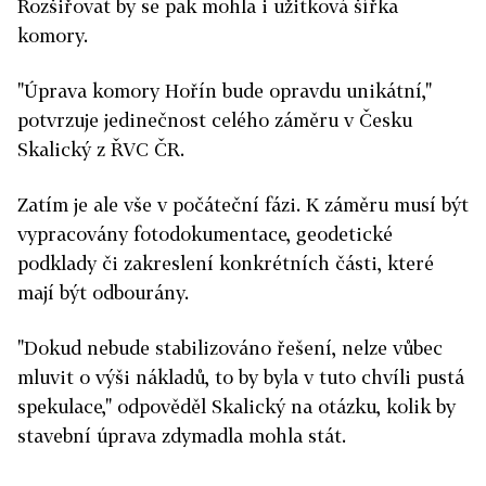
Rozšiřovat by se pak mohla i užitková šířka
komory.
"Úprava komory Hořín bude opravdu unikátní,"
potvrzuje jedinečnost celého záměru v Česku
Skalický z ŘVC ČR.
Zatím je ale vše v počáteční fázi. K záměru musí být
vypracovány fotodokumentace, geodetické
podklady či zakreslení konkrétních části, které
mají být odbourány.
"Dokud nebude stabilizováno řešení, nelze vůbec
mluvit o výši nákladů, to by byla v tuto chvíli pustá
spekulace," odpověděl Skalický na otázku, kolik by
stavební úprava zdymadla mohla stát.