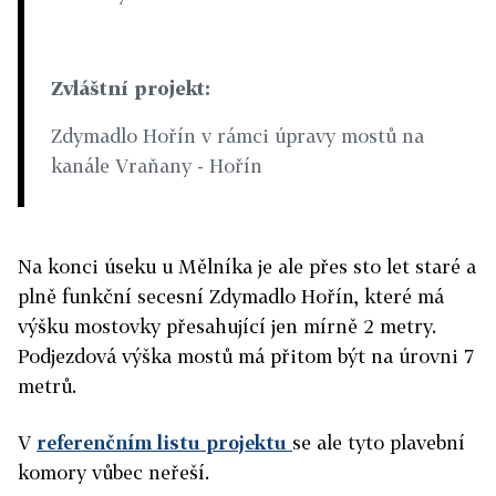
Zvláštní projekt:
Zdymadlo Hořín v rámci úpravy mostů na
kanále Vraňany - Hořín
Na konci úseku u Mělníka je ale přes sto let staré a
plně funkční secesní Zdymadlo Hořín, které má
výšku mostovky přesahující jen mírně 2 metry.
Podjezdová výška mostů má přitom být na úrovni 7
metrů.
V
referenčním listu projektu
se ale tyto plavební
komory vůbec neřeší.