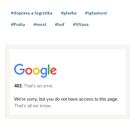
#doprava a logistika
#plavba
#splavnost
#Praha
#most
#loď
#Vltava