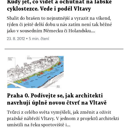
Kudy jet, co vidět a ochutnat na labské
cyklostezce. Vede i podél Vltavy
Sbalit do brašen to nejnutnější a vyrazit na víkend,
týden či ještě delší dobu u nás zatím není tak běžné
jako v sousedním Německu či Holandsku....
23. 8. 2012 ▪ 5 min. čtení
Praha 0. Podívejte se, jak architekti
navrhují úplně novou čtvrť na Vltavě
Tvůrci z celého světa vymýšleli, jak změnit a oživit
pražské nábřeží Vltavy. V jednom z projektů architekti
umístili na řeku sportoviště i...