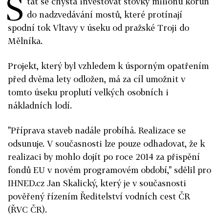
S
tát se chystá investovat stovky milionů korun
do nadzvedávání mostů, které protínají
spodní tok Vltavy v úseku od pražské Troji do
Mělníka.
Projekt, který byl vzhledem k úsporným opatřením
před dvěma lety odložen, má za cíl umožnit v
tomto úseku proplutí velkých osobních i
nákladních lodí.
"Příprava staveb nadále probíhá. Realizace se
odsunuje. V současnosti lze pouze odhadovat, že k
realizaci by mohlo dojít po roce 2014 za přispění
fondů EU v novém programovém období," sdělil pro
IHNED.cz Jan Skalický, který je v současnosti
pověřený řízením Ředitelství vodních cest ČR
(ŘVC ČR).