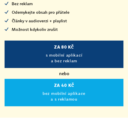
Bez reklam
Odemykejte obsah pro přátele
Články v audioverzi + playlist
Možnost kdykoliv zrušit
ZA 80 KČ
s mobilní aplikací
a bez reklam
nebo
ZA 40 KČ
bez mobilní aplikace
a s reklamou