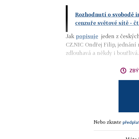
Rozhodnutí o svobodě int
cenzuře světové sítě
- č
Jak
popisuje
jeden z českých
CZ.NIC Ondřej Filip, jednání
zdlouhavá a někdy i bouřlivá.
ZBÝ
Nebo zkuste
předpla
Máte j