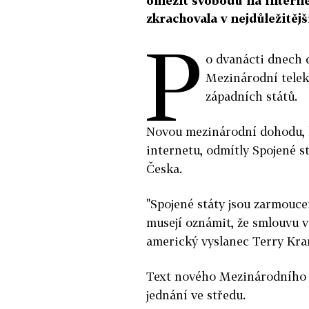
omezit svobodu na internet
zkrachovala v nejdůležitěj
P
o dvanácti dnech 
Mezinárodní telek
západních států.
Novou mezinárodní dohodu, kt
internetu, odmítly Spojené stá
Česka.
"Spojené státy jsou zarmouce
musejí oznámit, že smlouvu 
americký vyslanec Terry Kra
Text nového Mezinárodního 
jednání ve středu.