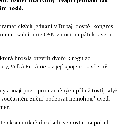
u. Téměř dva týdny trvající jednání tak
ším bodě.
dramatických jednání v Dubaji dospěl kongres
omunikační unie OSN v noci na pátek k vetu
erá hrozila otevřít dveře k regulaci
ty, Velká Británie – a její spojenci – včetně
ny a mají pocit promarněných příležitostí, když
v současném znění podepsat nemohou," uvedl
mer.
telekomunikačního řádu se dostal na pořad