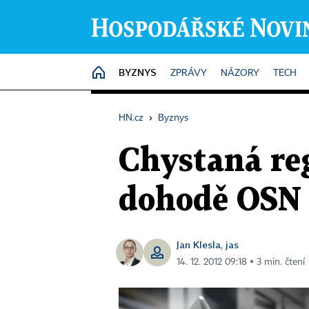
BYZNYS
HOME
ZPRÁVY
NÁZORY
TECH
HN.cz
›
Byznys
Chystaná reg
dohodě OSN s
Jan Klesla
jas
,
14. 12. 2012 09:18 ▪ 3 min. čtení