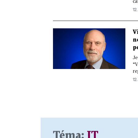
čá
12.
V
n
p
Je
“V
re
12.
Téma:
IT