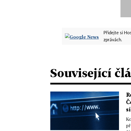
Přidejte si H
zprávách.
Související čl
R
Č
s
Ko
př