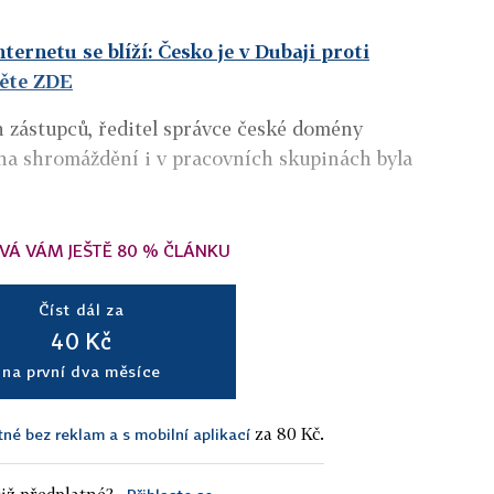
ernetu se blíží: Česko je v Dubaji proti
těte ZDE
 zástupců, ředitel správce české domény
 na shromáždění i v pracovních skupinách byla
VÁ VÁM JEŠTĚ 80 % ČLÁNKU
Číst dál za
40 Kč
na první dva měsíce
za 80 Kč.
tné bez reklam a s mobilní aplikací
iž předplatné?