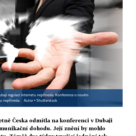
aji regulaci internetu nepřinesla. Konference o novém
u nepřinesla.
Autor ▪
Shutterstock
etně Česka odmítla na konferenci v Dubaji
munikační dohodu. Její znění by mohlo