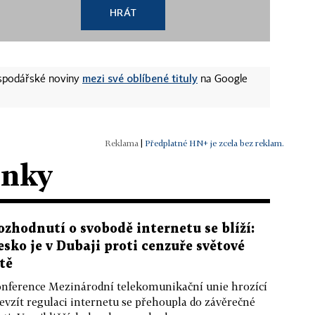
HRÁT
mezi své oblíbené tituly
ospodářské noviny
na Google
|
Předplatné HN+ je zcela bez reklam.
ánky
ozhodnutí o svobodě internetu se blíží:
esko je v Dubaji proti cenzuře světové
ítě
nference Mezinárodní telekomunikační unie hrozící
evzít regulaci internetu se přehoupla do závěrečné