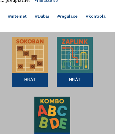
Přihlaste se
#internet
#Dubaj
#regulace
#kontrola
HRÁT
HRÁT