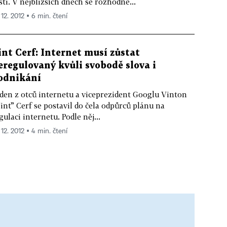
sti. V nejbližších dnech se rozhodne...
 12. 2012 ▪ 6 min. čtení
int Cerf: Internet musí zůstat
eregulovaný kvůli svobodě slova i
odnikání
den z otců internetu a viceprezident Googlu Vinton
int” Cerf se postavil do čela odpůrců plánu na
gulaci internetu. Podle něj...
 12. 2012 ▪ 4 min. čtení