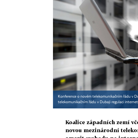
Konference o novém telekomunikačním řádu v Dub
telekomunikačním řádu v Dubaji regulaci internet
Koalice západních zemí vč
novou mezinárodní teleko