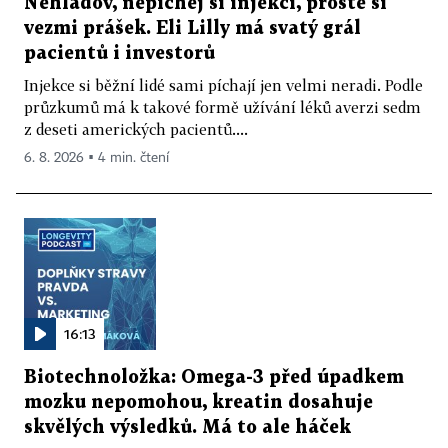
Nehladov, nepíchej si injekci, prostě si
vezmi prášek. Eli Lilly má svatý grál
pacientů i investorů
Injekce si běžní lidé sami píchají jen velmi neradi. Podle
průzkumů má k takové formě užívání léků averzi sedm
z deseti amerických pacientů....
6. 8. 2026 ▪ 4 min. čtení
16:13
Biotechnoložka: Omega-3 před úpadkem
mozku nepomohou, kreatin dosahuje
skvělých výsledků. Má to ale háček