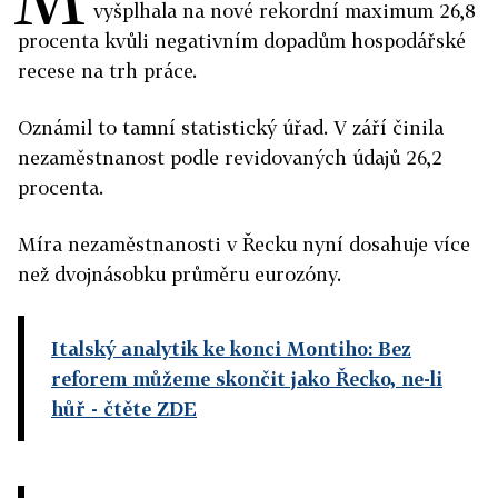
vyšplhala na nové rekordní maximum 26,8
procenta kvůli negativním dopadům hospodářské
recese na trh práce.
Oznámil to tamní statistický úřad. V září činila
nezaměstnanost podle revidovaných údajů 26,2
procenta.
Míra nezaměstnanosti v Řecku nyní dosahuje více
než dvojnásobku průměru eurozóny.
Italský analytik ke konci Montiho: Bez
reforem můžeme skončit jako Řecko, ne-li
hůř
- čtěte ZDE