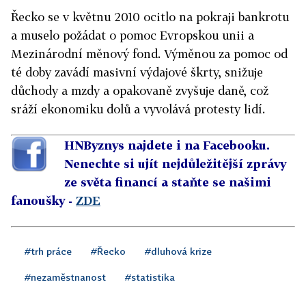
Řecko se v květnu 2010 ocitlo na pokraji bankrotu
a muselo požádat o pomoc Evropskou unii a
Mezinárodní měnový fond. Výměnou za pomoc od
té doby zavádí masivní výdajové škrty, snižuje
důchody a mzdy a opakovaně zvyšuje daně, což
sráží ekonomiku dolů a vyvolává protesty lidí.
HNByznys najdete i na Facebooku.
Nenechte si ujít nejdůležitější zprávy
ze světa financí a staňte se našimi
fanoušky -
ZDE
#trh práce
#Řecko
#dluhová krize
#nezaměstnanost
#statistika