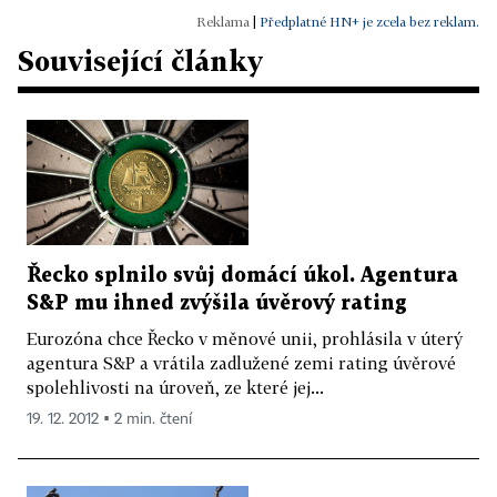
|
Předplatné HN+ je zcela bez reklam.
Související články
Řecko splnilo svůj domácí úkol. Agentura
S&P mu ihned zvýšila úvěrový rating
Eurozóna chce Řecko v měnové unii, prohlásila v úterý
agentura S&P a vrátila zadlužené zemi rating úvěrové
spolehlivosti na úroveň, ze které jej...
19. 12. 2012 ▪ 2 min. čtení