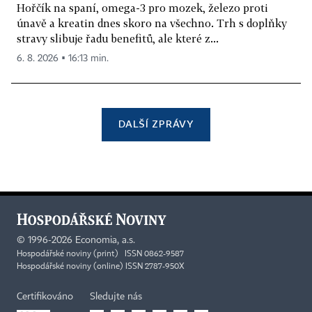
Hořčík na spaní, omega-3 pro mozek, železo proti
únavě a kreatin dnes skoro na všechno. Trh s doplňky
stravy slibuje řadu benefitů, ale které z...
6. 8. 2026 ▪ 16:13 min.
DALŠÍ ZPRÁVY
©
1996-2026
Economia, a.s.
Hospodářské noviny (print) ISSN 0862-9587
Hospodářské noviny (online) ISSN 2787-950X
Certifikováno
Sledujte nás