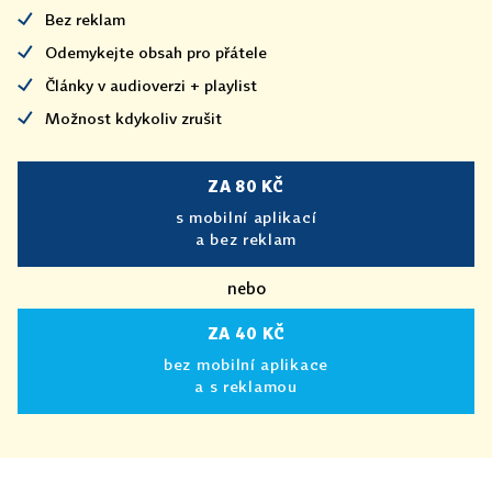
Bez reklam
Odemykejte obsah pro přátele
Články v audioverzi + playlist
Možnost kdykoliv zrušit
ZA 80 KČ
s mobilní aplikací
a bez reklam
nebo
ZA 40 KČ
bez mobilní aplikace
a s reklamou