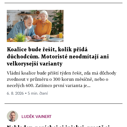
Koalice bude řešit, kolik přidá
důchodcům. Motoristé neodmítají ani
velkorysejší varianty
Vládní koalice bude příští týden řešit, zda má důchody
zvednout v průměru o 300 korun měsíčně, nebo o
necelých 600. Zatímco první varianta je...
6. 8. 2026 ▪ 5 min. čtení
LUDĚK VAINERT