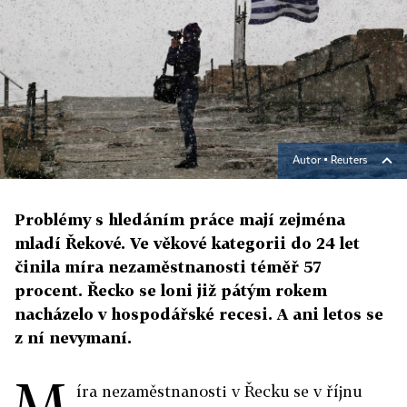
Autor ▪
Reuters
Problémy s hledáním práce mají zejména
mladí Řekové. Ve věkové kategorii do 24 let
činila míra nezaměstnanosti téměř 57
procent. Řecko se loni již pátým rokem
nacházelo v hospodářské recesi. A ani letos se
z ní nevymaní.
M
íra nezaměstnanosti v Řecku se v říjnu