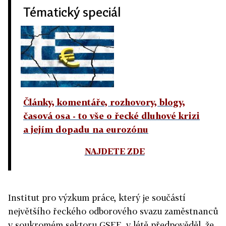
Tématický speciál
Články, komentáře, rozhovory, blogy,
časová osa - to vše o řecké dluhové krizi
a jejím dopadu na eurozónu
NAJDETE ZDE
Institut pro výzkum práce, který je součástí
největšího řeckého odborového svazu zaměstnanců
v soukromém sektoru GSEE, v létě předpověděl, že