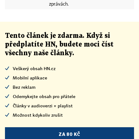
zprávách.
Tento článek
je
zdarma. Když si
předplatíte HN, budete moci číst
všechny naše články
.
Veškerý obsah HN.cz
Mobilní aplikace
Bez reklam
Odemykejte obsah pro přátele
Články v audioverzi + playlist
Možnost kdykoliv zrušit
ZA 80 KČ