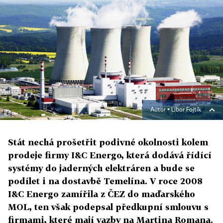
Autor ▪
Libor Fojtík
Stát nechá prošetřit podivné okolnosti kolem
prodeje firmy I&C Energo, která dodává řídící
systémy do jaderných elektráren a bude se
podílet i na dostavbě Temelína. V roce 2008
I&C Energo zamířila z ČEZ do maďarského
MOL, ten však podepsal předkupní smlouvu s
firmami, které mají vazby na Martina Romana.