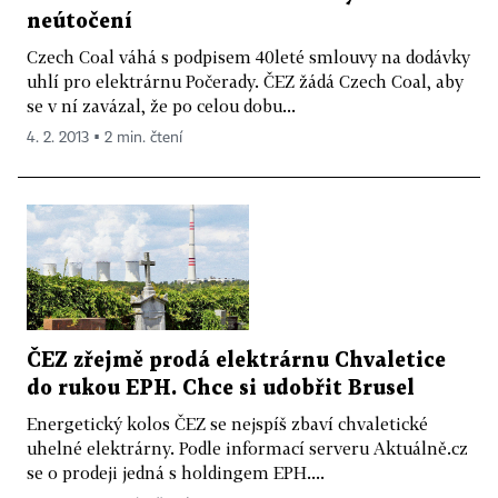
neútočení
Czech Coal váhá s podpisem 40leté smlouvy na dodávky
uhlí pro elektrárnu Počerady. ČEZ žádá Czech Coal, aby
se v ní zavázal, že po celou dobu...
4. 2. 2013 ▪ 2 min. čtení
ČEZ zřejmě prodá elektrárnu Chvaletice
do rukou EPH. Chce si udobřit Brusel
Energetický kolos ČEZ se nejspíš zbaví chvaletické
uhelné elektrárny. Podle informací serveru Aktuálně.cz
se o prodeji jedná s holdingem EPH....