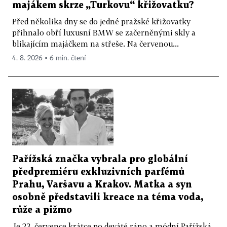
majákem skrze „Turkovu“ křižovatku?
Před několika dny se do jedné pražské křižovatky
přihnalo obří luxusní BMW se začerněnými skly a
blikajícím majáčkem na střeše. Na červenou...
4. 8. 2026 ▪ 6 min. čtení
Pařížská značka vybrala pro globální
předpremiéru exkluzivních parfémů
Prahu, Varšavu a Krakov. Matka a syn
osobně představili kreace na téma voda,
růže a pižmo
Je 23. července krátce po deváté ráno a módní Pařížská