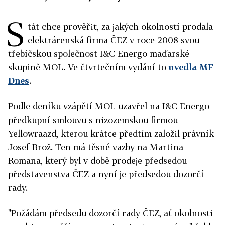
S
tát chce prověřit, za jakých okolností prodala
elektrárenská firma ČEZ v roce 2008 svou
třebíčskou společnost I&C Energo maďarské
skupině MOL. Ve čtvrtečním vydání to
uvedla MF
Dnes
.
Podle deníku vzápětí MOL uzavřel na I&C Energo
předkupní smlouvu s nizozemskou firmou
Yellowraazd, kterou krátce předtím založil právník
Josef Brož. Ten má těsné vazby na Martina
Romana, který byl v době prodeje předsedou
představenstva ČEZ a nyní je předsedou dozorčí
rady.
"Požádám předsedu dozorčí rady ČEZ, ať okolnosti