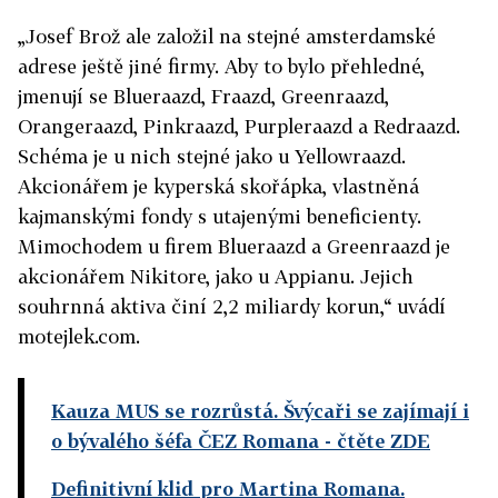
„Josef Brož ale založil na stejné amsterdamské
adrese ještě jiné firmy. Aby to bylo přehledné,
jmenují se Blueraazd, Fraazd, Greenraazd,
Orangeraazd, Pinkraazd, Purpleraazd a Redraazd.
Schéma je u nich stejné jako u Yellowraazd.
Akcionářem je kyperská skořápka, vlastněná
kajmanskými fondy s utajenými beneficienty.
Mimochodem u firem Blueraazd a Greenraazd je
akcionářem Nikitore, jako u Appianu. Jejich
souhrnná aktiva činí 2,2 miliardy korun,“ uvádí
motejlek.com.
Kauza MUS se rozrůstá. Švýcaři se zajímají i
o bývalého šéfa ČEZ Romana
- čtěte ZDE
Definitivní klid pro Martina Romana.