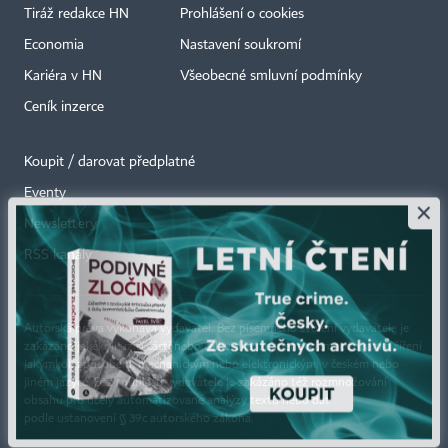
Tiráž redakce HN
Prohlášení o cookies
Economia
Nastavení soukromí
Kariéra v HN
Všeobecné smluvní podmínky
Ceník inzerce
Koupit / darovat předplatné
Eventy
×
Newslettery
RSS kanály
Autorská práva vykonává vydavatel. Bez písemného svolení vydavatele je
zakázáno jakékoli užití částí nebo celku díla, zejména rozmnožování a šíření
jakýmkoli způsobem, mechanickým nebo elektronickým, v českém nebo
jiném jazyce. Bez souhlasu vydavatele je zakázáno též rozmnožování
obsahu pro účely automatizované analýzy textů nebo dat
podle ustanovení § 39c autorského zákona.