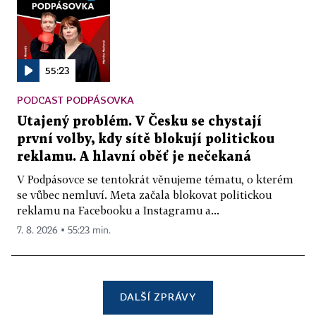
55:23
PODCAST PODPÁSOVKA
Utajený problém. V Česku se chystají
první volby, kdy sítě blokují politickou
reklamu. A hlavní oběť je nečekaná
V Podpásovce se tentokrát věnujeme tématu, o kterém
se vůbec nemluví. Meta začala blokovat politickou
reklamu na Facebooku a Instagramu a...
7. 8. 2026 ▪ 55:23 min.
DALŠÍ ZPRÁVY