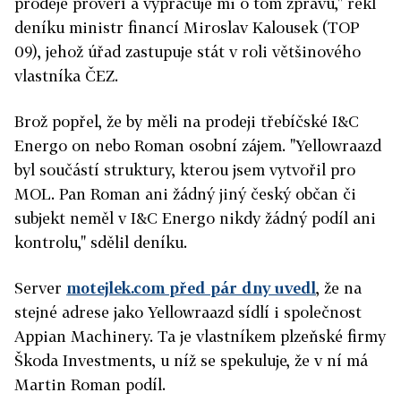
prodeje prověří a vypracuje mi o tom zprávu," řekl
deníku ministr financí Miroslav Kalousek (TOP
09), jehož úřad zastupuje stát v roli většinového
vlastníka ČEZ.
Brož popřel, že by měli na prodeji třebíčské I&C
Energo on nebo Roman osobní zájem. "Yellowraazd
byl součástí struktury, kterou jsem vytvořil pro
MOL. Pan Roman ani žádný jiný český občan či
subjekt neměl v I&C Energo nikdy žádný podíl ani
kontrolu," sdělil deníku.
Server
motejlek.com před pár dny uvedl
, že na
stejné adrese jako Yellowraazd sídlí i společnost
Appian Machinery. Ta je vlastníkem plzeňské firmy
Škoda Investments, u níž se spekuluje, že v ní má
Martin Roman podíl.