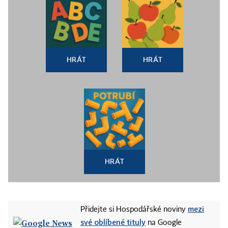
HRÁT
HRÁT
HRÁT
mezi
Přidejte si Hospodářské noviny
své oblíbené tituly
na Google