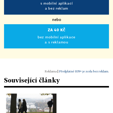
s mobilní aplikací
a bez reklam
nebo
ZA 40 KČ
bez mobilní aplikace
a s reklamou
|
Předplatné HN+ je zcela bez reklam.
Související články