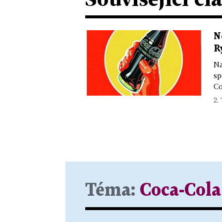
N
R
Na
sp
Co
2. 
Téma:
Coca-Cola