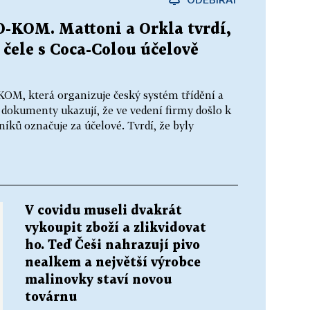
O-KOM. Mattoni a Orkla tvrdí,
 čele s Coca-Colou účelově
KOM, která organizuje český systém třídění a
é dokumenty ukazují, že ve vedení firmy došlo k
ků označuje za účelové. Tvrdí, že byly
V covidu museli dvakrát
vykoupit zboží a zlikvidovat
ho. Teď Češi nahrazují pivo
nealkem a největší výrobce
malinovky staví novou
továrnu