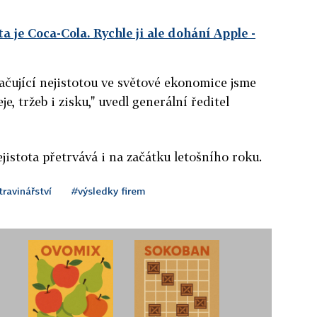
a je Coca-Cola. Rychle ji ale dohání Apple
-
ující nejistotou ve světové ekonomice jsme
e, tržeb i zisku," uvedl generální ředitel
jistota přetrvává i na začátku letošního roku.
ravinářství
#výsledky firem