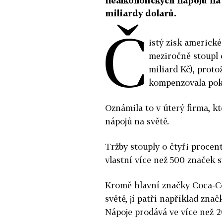
nealkoholických nápojů na 
miliardy dolarů.
Č
istý zisk americké
meziročně stoupl o
miliard Kč), proto
kompenzovala pokl
Oznámila to v úterý firma, k
nápojů na světě.
Tržby stouply o čtyři procent
vlastní více než 500 značek 
Kromě hlavní značky Coca-Co
světě, jí patří například zna
Nápoje prodává ve více než 2