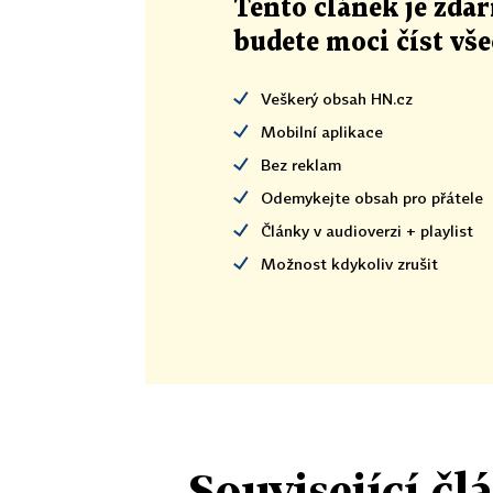
Tento článek
je
zdar
budete moci číst vš
Veškerý obsah HN.cz
Mobilní aplikace
Bez reklam
Odemykejte obsah pro přátele
Články v audioverzi + playlist
Možnost kdykoliv zrušit
Související čl