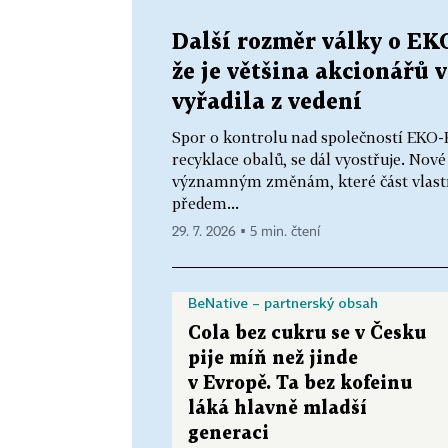
Další rozměr války o EK
že je většina akcionářů v
vyřadila z vedení
Spor o kontrolu nad společností EKO-
recyklace obalů, se dál vyostřuje. Nov
významným změnám, které část vlastní
předem...
29. 7. 2026 ▪ 5 min. čtení
BeNative – partnerský obsah
Cola bez cukru se v Česku
pije míň než jinde
v Evropě. Ta bez kofeinu
láká hlavně mladší
generaci