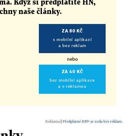
ma. Když si předplatíte HN,
echny naše články
.
ZA 80 KČ
s mobilní aplikací
a bez reklam
nebo
ZA 40 KČ
bez mobilní aplikace
a s reklamou
|
Předplatné HN+ je zcela bez reklam.
ánky