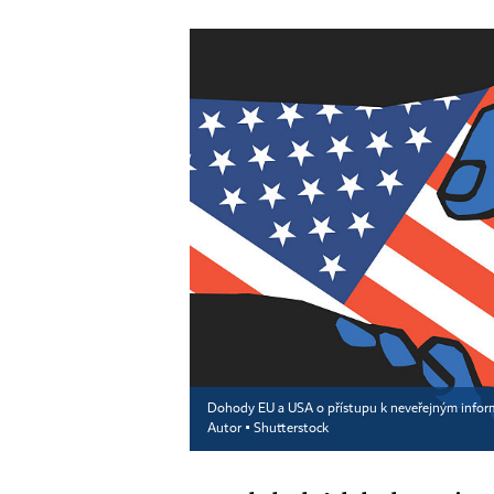
Dohody EU a USA o přístupu k neveřejným inform
Autor ▪
Shutterstock