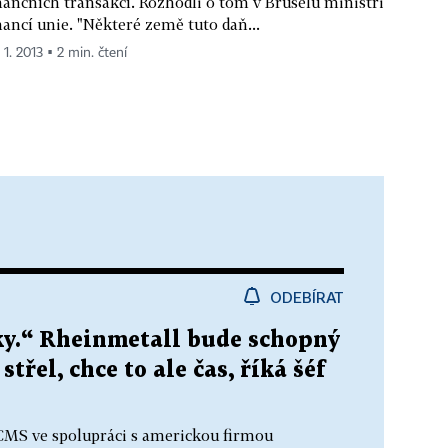
nančních transakcí. Rozhodli o tom v Bruselu ministři
nancí unie. "Některé země tuto daň...
 1. 2013 ▪ 2 min. čtení
ODEBÍRAT
oky.“ Rheinmetall bude schopný
třel, chce to ale čas, říká šéf
ACMS ve spolupráci s americkou firmou