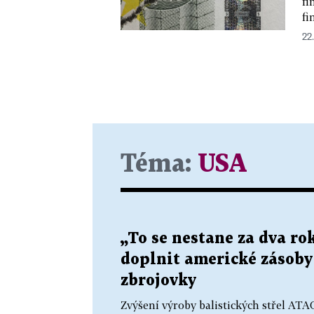
fi
fi
22.
Téma:
USA
„To se nestane za dva r
doplnit americké zásoby s
zbrojovky
Zvýšení výroby balistických střel AT