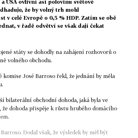
 USA ovlivní asi polovinu světové
dhaduje, že by volný trh mohl
st v celé Evropě o 0,5 % HDP. Zatím se obě
dnat, v řadě odvětví se však dají čekat
ojené státy se dohodly na zahájení rozhovorů o
óně volného obchodu.
 komise José Barroso řekl, že jednání by měla
u.
ší bilaterální obchodní dohoda, jaká byla ve
á, že dohoda přispěje k růstu hrubého domácího
tem.
 Barroso. Dodal však, že výsledek by měl být