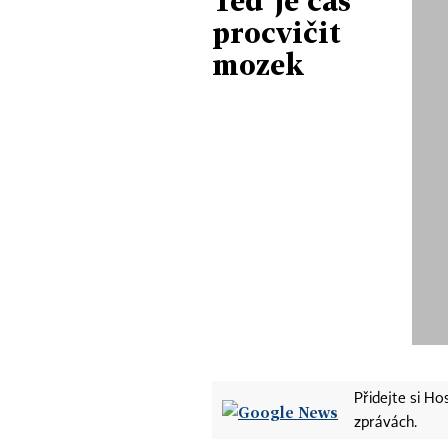
Teď je čas
procvičit
mozek
Přidejte si H
zprávách.