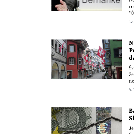
ro
"Ó
15.
N
P
d
Šv
že
ne
4. 
B
S
Je