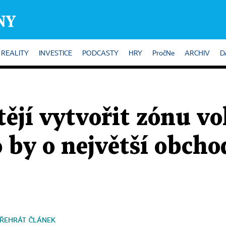
REALITY
INVESTICE
PODCASTY
HRY
PročNe
ARCHIV
D
ějí vytvořit zónu v
 by o největší obch
ŘEHRÁT ČLÁNEK