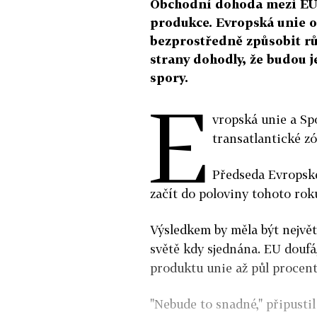
Obchodní dohoda mezi EU a
produkce. Evropská unie o
bezprostředně způsobit rů
strany dohodly, že budou je
spory.
E
vropská unie a Sp
transatlantické z
Předseda Evropské
začít do poloviny tohoto rok
Výsledkem by měla být největ
světě kdy sjednána. EU douf
produktu unie až půl procen
"Nebude to snadné," připustil