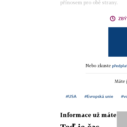
přínosem pro obě strany.
ZBÝ
Nebo zkuste
předpla
Máte j
#USA
#Evropská unie
#vo
Informace už máte