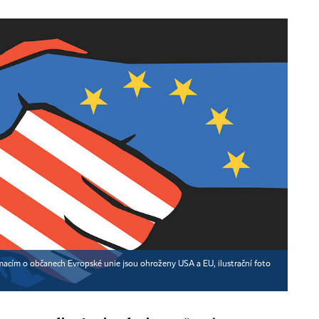
acím o občanech Evropské unie jsou ohroženy USA a EU, ilustrační foto