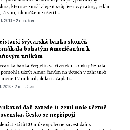
dina, která se snaží zlepšit svůj úvěrový rating, řekla
, já vím, jak můžeme ušetřit...
 1. 2013 ▪ 2 min. čtení
ejstarší švýcarská banka skončí.
omáhala bohatým Američanům k
aňovým unikům
ýcarská banka Wegelin ve čtvrtek u soudu přiznala,
 pomohla ukrýt Američanům na účtech v zahraničí
jméně 1,2 miliardy dolarů. Zaplatí...
1. 2013 ▪ 2 min. čtení
ankovní daň zavede 11 zemí unie včetně
lovenska. Česko se nepřipojí
denáct států EU může společně zavést daň z