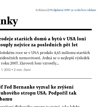
|
Předplatné HN+ je zcela bez reklam.
ánky
rodeje starších domů a bytů v USA loni
touply nejvíce za posledních pět let
loňském roce se v USA prodalo 4,65 milionu starších
zidenčních nemovitostí. Jedná se o nejlepší výsledek
 roku 2007. Zároveň loni vzrostly...
 1. 2013 ▪ 2 min. čtení
éf Fed Bernanke vyzval ke zvýšení
luhového stropu USA. Podpořil tak
bamu
zvýšení dluhového stropu je stejné, jako kdyby