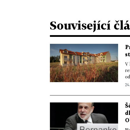
Související čl
P
s
V 
re
od
24.
Š
d
O
Ne