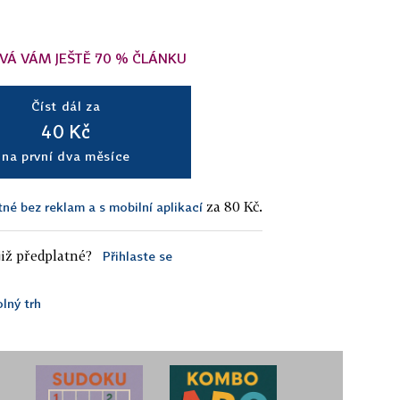
VÁ VÁM JEŠTĚ 70 % ČLÁNKU
Číst dál za
40 Kč
na první dva měsíce
za 80 Kč.
tné bez reklam a s mobilní aplikací
iž předplatné?
Přihlaste se
lný trh