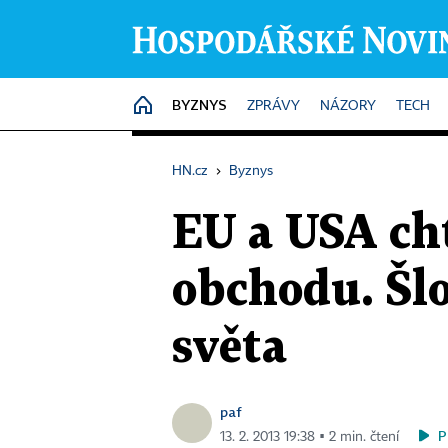
BYZNYS
HOME
ZPRÁVY
NÁZORY
TECH
HN.cz
›
Byznys
EU a USA cht
obchodu. Šlo
světa
paf
P
13. 2. 2013 19:38 ▪ 2 min. čtení