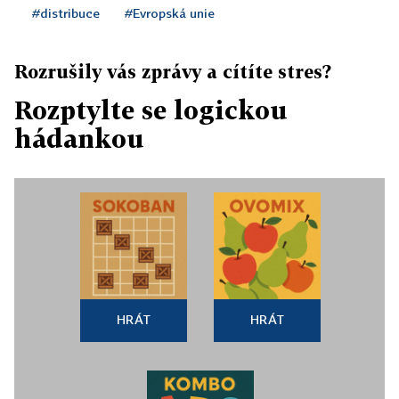
#distribuce
#Evropská unie
Rozrušily vás zprávy a cítíte stres?
Rozptylte se logickou
hádankou
HRÁT
HRÁT