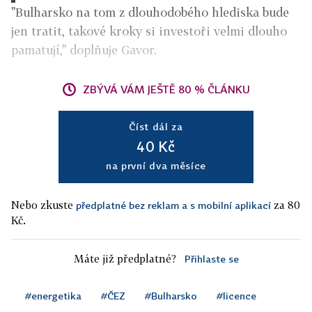
"Bulharsko na tom z dlouhodobého hlediska bude
jen tratit, takové kroky si investoři velmi dlouho
pamatují," doplňuje Gavor.
ZBÝVÁ VÁM JEŠTĚ 80 % ČLÁNKU
Číst dál za
40 Kč
na první dva měsíce
Nebo zkuste
za 80
předplatné bez reklam a s mobilní aplikací
Kč.
Máte již předplatné?
Přihlaste se
#energetika
#ČEZ
#Bulharsko
#licence