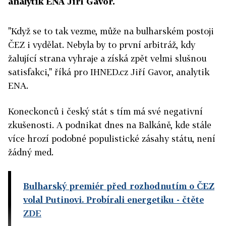
analytik ENA Jiří Gavor.
"Když se to tak vezme, může na bulharském postoji
ČEZ i vydělat. Nebyla by to první arbitráž, kdy
žalující strana vyhraje a získá zpět velmi slušnou
satisfakci," říká pro IHNED.cz Jiří Gavor, analytik
ENA.
Koneckonců i český stát s tím má své negativní
zkušenosti. A podnikat dnes na Balkáně, kde stále
více hrozí podobné populistické zásahy státu, není
žádný med.
Bulharský premiér před rozhodnutím o ČEZ
volal Putinovi. Probírali energetiku
- čtěte
ZDE