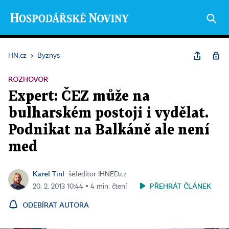
HN.cz
›
Byznys
ROZHOVOR
Expert: ČEZ může na
bulharském postoji i vydělat.
Podnikat na Balkáně ale není
med
Karel Tinl
šéfeditor IHNED.cz
PŘEHRÁT ČLÁNEK
20. 2. 2013 10:44 ▪ 4 min. čtení
ODEBÍRAT AUTORA