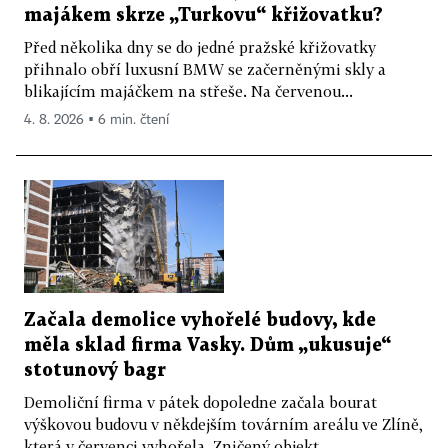
majákem skrze „Turkovu“ křižovatku?
Před několika dny se do jedné pražské křižovatky
přihnalo obří luxusní BMW se začerněnými skly a
blikajícím majáčkem na střeše. Na červenou...
4. 8. 2026 ▪ 6 min. čtení
Začala demolice vyhořelé budovy, kde
měla sklad firma Vasky. Dům „ukusuje“
stotunový bagr
Demoliční firma v pátek dopoledne začala bourat
výškovou budovu v někdejším továrním areálu ve Zlíně,
která v červenci vyhořela. Zničený objekt...