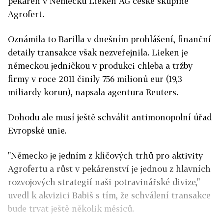
pekáren v Německu Lieken AG české skupině
Agrofert.
Oznámila to Barilla v dnešním prohlášení, finanční
detaily transakce však nezveřejnila. Lieken je
německou jedničkou v produkci chleba a tržby
firmy v roce 2011 činily 756 milionů eur (19,3
miliardy korun), napsala agentura Reuters.
Dohodu ale musí ještě schválit antimonopolní úřad
Evropské unie.
"Německo je jedním z klíčových trhů pro aktivity
Agrofertu a růst v pekárenství je jednou z hlavních
rozvojových strategií naši potravinářské divize,"
uvedl k akvizici Babiš s tím, že schválení transakce
bude trvat ještě několik měsíců.