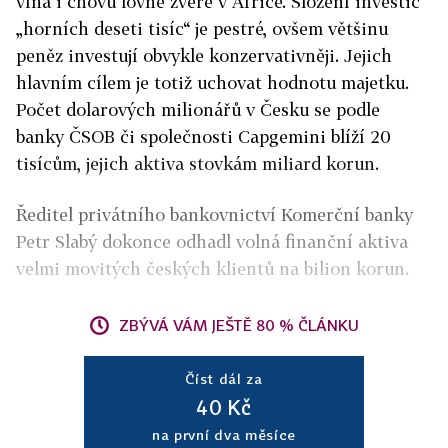
vína i chovu lovné zvěře v Africe. Složení investic
„horních deseti tisíc“ je pestré, ovšem většinu
peněz investují obvykle konzervativněji. Jejich
hlavním cílem je totiž uchovat hodnotu majetku.
Počet dolarových milionářů v Česku se podle
banky ČSOB či společnosti Capgemini blíží 20
tisícům, jejich aktiva stovkám miliard korun.
Ředitel privátního bankovnictví Komerční banky
Petr Slabý dokonce odhadl volná finanční aktiva
velmi movitých českých klientů na bilion korun.
ZBÝVÁ VÁM JEŠTĚ 80 % ČLÁNKU
Číst dál za
40 Kč
na první dva měsíce