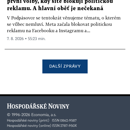
první volby, kdy sítě blokují politickou
reklamu. A hlavní oběť je nečekaná
V Podpásovce se tentokrát věnujeme tématu, o kterém
se vůbec nemluví. Meta začala blokovat politickou
reklamu na Facebooku a Instagramu a...
7. 8. 2026 ▪ 55:23 min.
DALŠÍ ZPRÁVY
©
1996-2026
Economia, a.s.
Hospodářské noviny (print) ISSN 0862-9587
Hospodářské noviny (online) ISSN 2787-950X