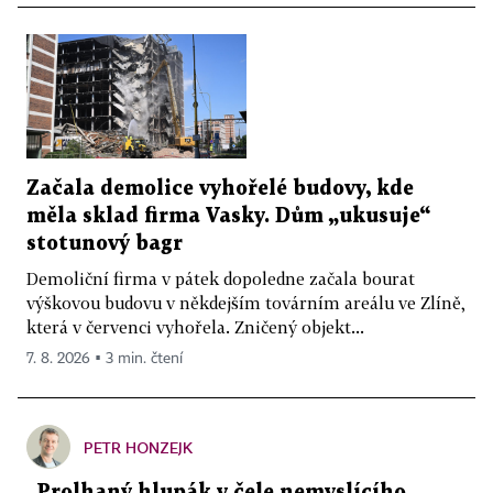
Začala demolice vyhořelé budovy, kde
měla sklad firma Vasky. Dům „ukusuje“
stotunový bagr
Demoliční firma v pátek dopoledne začala bourat
výškovou budovu v někdejším továrním areálu ve Zlíně,
která v červenci vyhořela. Zničený objekt...
7. 8. 2026 ▪ 3 min. čtení
PETR HONZEJK
„Prolhaný hlupák v čele nemyslícího