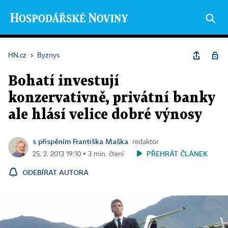
HN.cz
›
Byznys
Bohatí investují
konzervativně, privátní banky
ale hlásí velice dobré výnosy
s přispěním Františka Maška
redaktor
PŘEHRÁT ČLÁNEK
25. 2. 2013 19:10 ▪ 3 min. čtení
ODEBÍRAT AUTORA