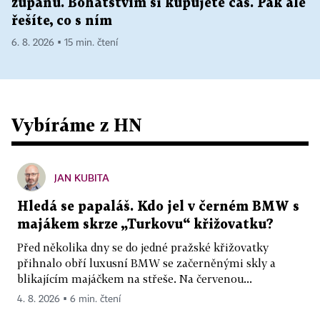
županu. Bohatstvím si kupujete čas. Pak ale
řešíte, co s ním
6. 8. 2026 ▪ 15 min. čtení
Vybíráme z HN
JAN KUBITA
Hledá se papaláš. Kdo jel v černém BMW s
majákem skrze „Turkovu“ křižovatku?
Před několika dny se do jedné pražské křižovatky
přihnalo obří luxusní BMW se začerněnými skly a
blikajícím majáčkem na střeše. Na červenou...
4. 8. 2026 ▪ 6 min. čtení