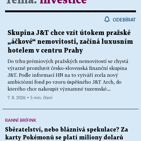
Téma:
investice
ODEBÍRAT
Skupina J&T chce vzít útokem pražské
„áčkové“ nemovitosti, začíná luxusním
hotelem v centru Prahy
Do trhu prémiových pražských nemovitostí se chystá
výrazně promluvit česko-slovenská finanční skupina
J&T. Podle informací HN na to vytváří zcela nový
ambiciózní fond po vzoru úspěšného J&T Arch, do
kterého chce nakoupit významné tuzemské...
7. 8. 2026 ▪ 5 min. čtení
RANNÍ BRÍFINK
Sběratelství, nebo bláznivá spekulace? Za
karty Pokémonů se platí miliony dolarů