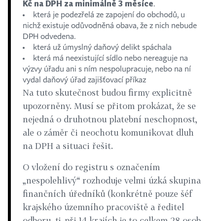
Kč na DPH za minimálně 3 měsíce
.
která je podezřelá ze zapojení do obchodů, u
nichž existuje odůvodněná obava, že z nich nebude
DPH odvedena.
která už úmyslný daňový delikt spáchala
která má neexistující sídlo nebo nereaguje na
výzvy úřadu ani s ním nespolupracuje, nebo na ní
vydal daňový úřad zajišťovací příkaz
Na tuto skutečnost budou firmy explicitně
upozorněny. Musí se přitom prokázat, že se
nejedná o druhotnou platební neschopnost,
ale o záměr či neochotu komunikovat dluh
na DPH a situaci řešit.
O vložení do registru s označením
„nespolehlivý“ rozhoduje velmi úzká skupina
finančních úředníků (konkrétně pouze šéf
krajského územního pracoviště a ředitel
odboru, tj. při 14 krajích je to celkem 28 osob