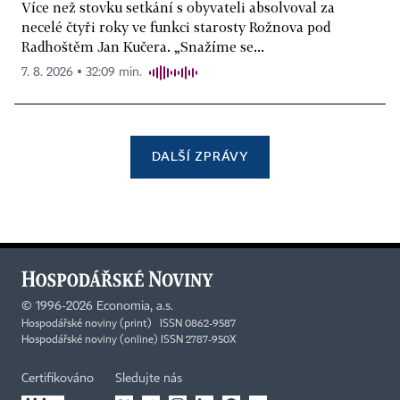
Více než stovku setkání s obyvateli absolvoval za
necelé čtyři roky ve funkci starosty Rožnova pod
Radhoštěm Jan Kučera. „Snažíme se...
7. 8. 2026 ▪ 32:09 min.
DALŠÍ ZPRÁVY
©
1996-2026
Economia, a.s.
Hospodářské noviny (print) ISSN 0862-9587
Hospodářské noviny (online) ISSN 2787-950X
Certifikováno
Sledujte nás