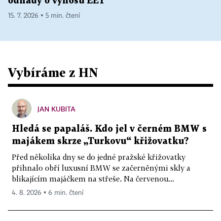
odhady o výnosu EET
15. 7. 2026 ▪ 5 min. čtení
Vybíráme z HN
JAN KUBITA
Hledá se papaláš. Kdo jel v černém BMW s
majákem skrze „Turkovu“ křižovatku?
Před několika dny se do jedné pražské křižovatky
přihnalo obří luxusní BMW se začerněnými skly a
blikajícím majáčkem na střeše. Na červenou...
4. 8. 2026 ▪ 6 min. čtení