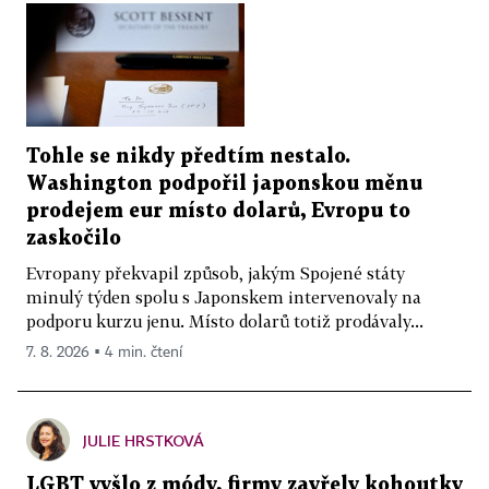
Tohle se nikdy předtím nestalo.
Washington podpořil japonskou měnu
prodejem eur místo dolarů, Evropu to
zaskočilo
Evropany překvapil způsob, jakým Spojené státy
minulý týden spolu s Japonskem intervenovaly na
podporu kurzu jenu. Místo dolarů totiž prodávaly...
7. 8. 2026 ▪ 4 min. čtení
JULIE HRSTKOVÁ
LGBT vyšlo z módy, firmy zavřely kohoutky