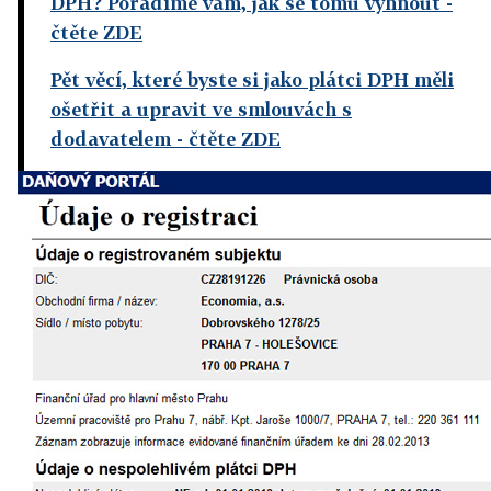
DPH? Poradíme vám, jak se tomu vyhnout
-
čtěte ZDE
Pět věcí, které byste si jako plátci DPH měli
ošetřit a upravit ve smlouvách s
dodavatelem
- čtěte ZDE