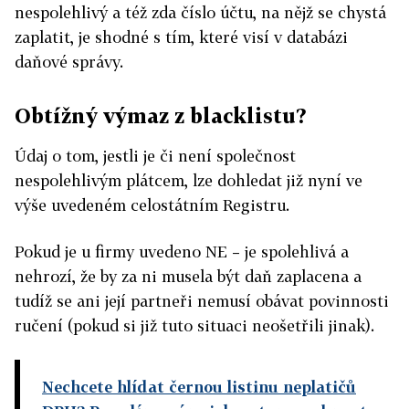
nespolehlivý a též zda číslo účtu, na nějž se chystá
zaplatit, je shodné s tím, které visí v databázi
daňové správy.
Obtížný výmaz z blacklistu?
Údaj o tom, jestli je či není společnost
nespolehlivým plátcem, lze dohledat již nyní ve
výše uvedeném celostátním Registru.
Pokud je u firmy uvedeno NE – je spolehlivá a
nehrozí, že by za ni musela být daň zaplacena a
tudíž se ani její partneři nemusí obávat povinnosti
ručení (pokud si již tuto situaci neošetřili jinak).
Nechcete hlídat černou listinu neplatičů