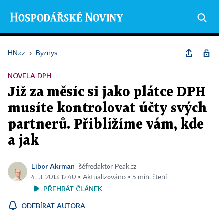
HN.cz
›
Byznys
NOVELA DPH
Již za měsíc si jako plátce DPH
musíte kontrolovat účty svých
partnerů. Přiblížíme vám, kde
a jak
Libor Akrman
šéfredaktor Peak.cz
4. 3. 2013 12:40 ▪ Aktualizováno ▪ 5 min. čtení
PŘEHRÁT ČLÁNEK
ODEBÍRAT AUTORA