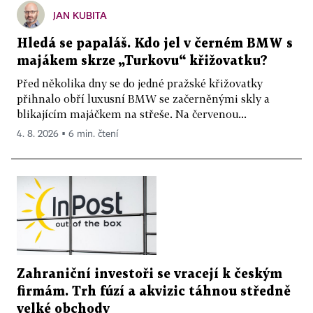
JAN KUBITA
Hledá se papaláš. Kdo jel v černém BMW s
majákem skrze „Turkovu“ křižovatku?
Před několika dny se do jedné pražské křižovatky
přihnalo obří luxusní BMW se začerněnými skly a
blikajícím majáčkem na střeše. Na červenou...
4. 8. 2026 ▪ 6 min. čtení
Zahraniční investoři se vracejí k českým
firmám. Trh fúzí a akvizic táhnou středně
velké obchody