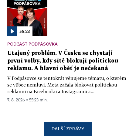
55:23
PODCAST PODPÁSOVKA
Utajený problém. V Česku se chystají
první volby, kdy sítě blokují politickou
reklamu. A hlavní oběť je nečekaná
V Podpásovce se tentokrát věnujeme tématu, o kterém
se vůbec nemluví. Meta začala blokovat politickou
reklamu na Facebooku a Instagramu a...
7. 8. 2026 ▪ 55:23 min.
DALŠÍ ZPRÁVY