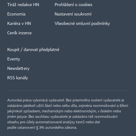
Tiráž redakce HN
Prohlášení o cookies
Economia
Nastavení soukromí
Kariéra v HN
Všeobecné smluvní podmínky
Ceník inzerce
Koupit / darovat předplatné
Eventy
×
Newslettery
RSS kanály
Autorská práva vykonává vydavatel. Bez písemného svolení vydavatele je
zakázáno jakékoli užití částí nebo celku díla, zejména rozmnožování a šíření
jakýmkoli způsobem, mechanickým nebo elektronickým, v českém nebo
jiném jazyce. Bez souhlasu vydavatele je zakázáno též rozmnožování
obsahu pro účely automatizované analýzy textů nebo dat
podle ustanovení § 39c autorského zákona.