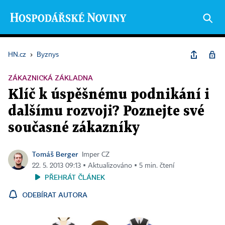
HN.cz
›
Byznys
ZÁKAZNICKÁ ZÁKLADNA
Klíč k úspěšnému podnikání i
dalšímu rozvoji? Poznejte své
současné zákazníky
Tomáš Berger
Imper CZ
22. 5. 2013 09:13 ▪ Aktualizováno ▪ 5 min. čtení
PŘEHRÁT ČLÁNEK
ODEBÍRAT AUTORA