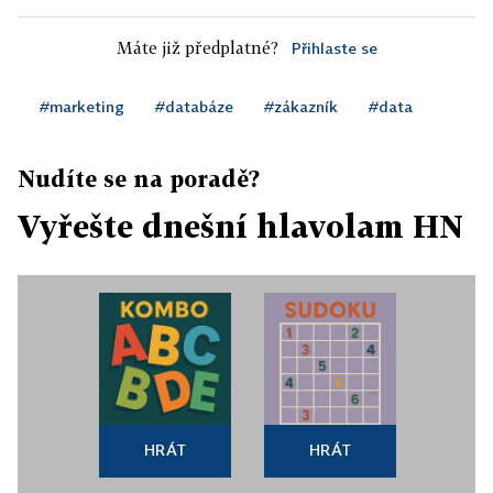
Máte již předplatné?
Přihlaste se
#marketing
#databáze
#zákazník
#data
Nudíte se na poradě?
Vyřešte dnešní hlavolam HN
HRÁT
HRÁT