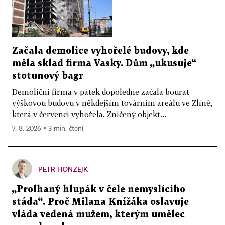
Začala demolice vyhořelé budovy, kde
měla sklad firma Vasky. Dům „ukusuje“
stotunový bagr
Demoliční firma v pátek dopoledne začala bourat
výškovou budovu v někdejším továrním areálu ve Zlíně,
která v červenci vyhořela. Zničený objekt...
7. 8. 2026 ▪ 3 min. čtení
PETR HONZEJK
„Prolhaný hlupák v čele nemyslícího
stáda“. Proč Milana Knížáka oslavuje
vláda vedená mužem, kterým umělec