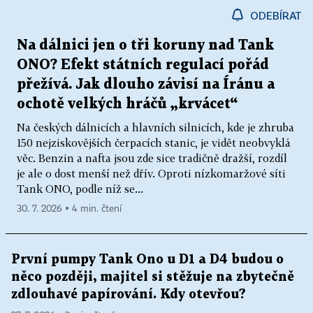
ODEBÍRAT
Na dálnici jen o tři koruny nad Tank
ONO? Efekt státních regulací pořád
přežívá. Jak dlouho závisí na Íránu a
ochotě velkých hráčů „krvácet“
Na českých dálnicích a hlavních silnicích, kde je zhruba
150 nejziskovějších čerpacích stanic, je vidět neobvyklá
věc. Benzin a nafta jsou zde sice tradičně dražší, rozdíl
je ale o dost menší než dřív. Oproti nízkomaržové síti
Tank ONO, podle níž se...
30. 7. 2026 ▪ 4 min. čtení
První pumpy Tank Ono u D1 a D4 budou o
něco později, majitel si stěžuje na zbytečně
zdlouhavé papírování. Kdy otevřou?