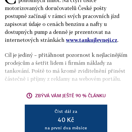
pohonných hmot. Na čtyři tisíce
motorizovaných doručovatelů České pošty
postupně začínají
v rámci svých pracovních jízd
zapisovat údaje o cenách benzinu a nafty u
dostupných pump a denně je prezentovat na
internetových stránkách
www.tankujlevneji.cz
.
Cíl je jediný – přitáhnout pozornost k nejlacinějším
prodejcům a šetřit lidem i firmám náklady za
tankování. Poště to má kromě zviditelnění přinést
částečně i příjmy z reklamy na webovém portálu.
ZBÝVÁ VÁM JEŠTĚ 90 % ČLÁNKU
Číst dál za
40 Kč
na první dva měsíce