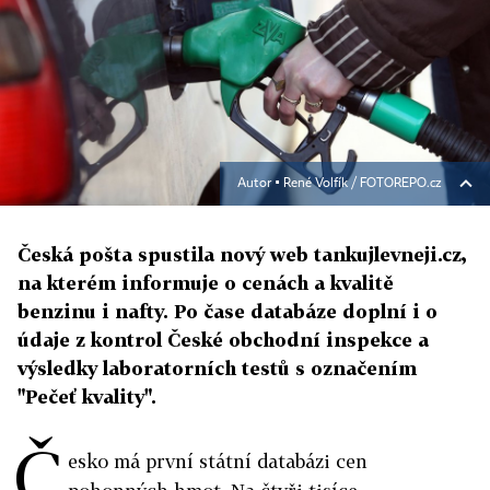
Autor ▪
René Volfík / FOTOREPO.cz
Česká pošta spustila nový web tankujlevneji.cz,
na kterém informuje o cenách a kvalitě
benzinu i nafty. Po čase databáze doplní i o
údaje z kontrol České obchodní inspekce a
výsledky laboratorních testů s označením
"Pečeť kvality".
Č
esko má první státní databázi cen