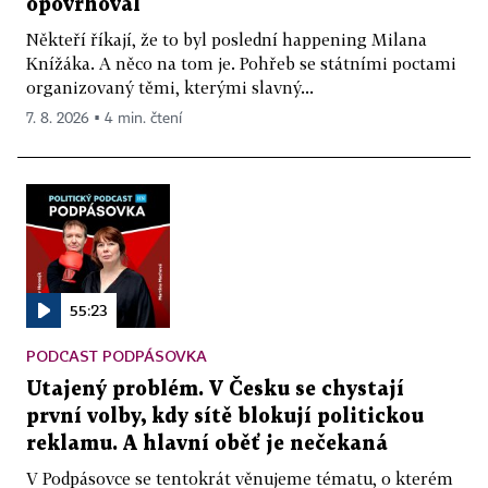
opovrhoval
Někteří říkají, že to byl poslední happening Milana
Knížáka. A něco na tom je. Pohřeb se státními poctami
organizovaný těmi, kterými slavný...
7. 8. 2026 ▪ 4 min. čtení
55:23
PODCAST PODPÁSOVKA
Utajený problém. V Česku se chystají
první volby, kdy sítě blokují politickou
reklamu. A hlavní oběť je nečekaná
V Podpásovce se tentokrát věnujeme tématu, o kterém