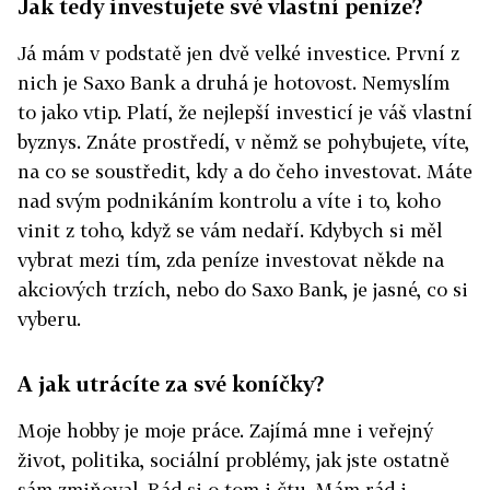
Jak tedy investujete své vlastní peníze?
Já mám v podstatě jen dvě velké investice. První z
nich je Saxo Bank a druhá je hotovost. Nemyslím
to jako vtip. Platí, že nejlepší investicí je váš vlastní
byznys. Znáte prostředí, v němž se pohybujete, víte,
na co se soustředit, kdy a do čeho investovat. Máte
nad svým podnikáním kontrolu a víte i to, koho
vinit z toho, když se vám nedaří. Kdybych si měl
vybrat mezi tím, zda peníze investovat někde na
akciových trzích, nebo do Saxo Bank, je jasné, co si
vyberu.
A jak utrácíte za své koníčky?
Moje hobby je moje práce. Zajímá mne i veřejný
život, politika, sociální problémy, jak jste ostatně
sám zmiňoval. Rád si o tom i čtu. Mám rád i