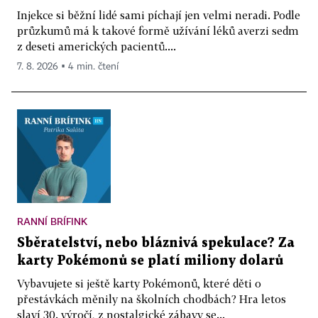
Injekce si běžní lidé sami píchají jen velmi neradi. Podle
průzkumů má k takové formě užívání léků averzi sedm
z deseti amerických pacientů....
7. 8. 2026 ▪ 4 min. čtení
RANNÍ BRÍFINK
Sběratelství, nebo bláznivá spekulace? Za
karty Pokémonů se platí miliony dolarů
Vybavujete si ještě karty Pokémonů, které děti o
přestávkách měnily na školních chodbách? Hra letos
slaví 30. výročí, z nostalgické zábavy se...