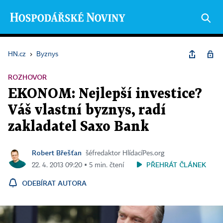
HN.cz
›
Byznys
ROZHOVOR
EKONOM: Nejlepší investice?
Váš vlastní byznys, radí
zakladatel Saxo Bank
Robert Břešťan
šéfredaktor HlídacíPes.org
PŘEHRÁT ČLÁNEK
22. 4. 2013 09:20 ▪ 5 min. čtení
ODEBÍRAT AUTORA