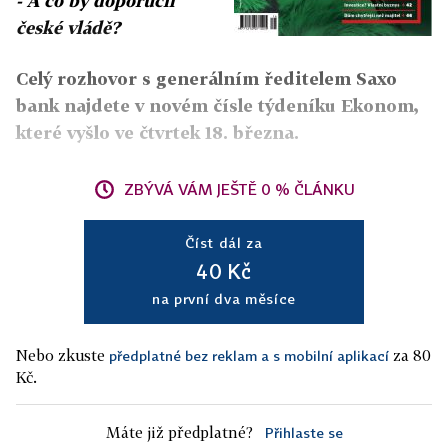
- A co by doporučil
české vládě?
Celý rozhovor s generálním ředitelem Saxo
bank najdete v novém čísle týdeníku Ekonom,
které vyšlo ve čtvrtek 18. března.
ZBÝVÁ VÁM JEŠTĚ 0 % ČLÁNKU
Číst dál za
40 Kč
na první dva měsíce
Nebo zkuste
za 80
předplatné bez reklam a s mobilní aplikací
Kč.
Máte již předplatné?
Přihlaste se