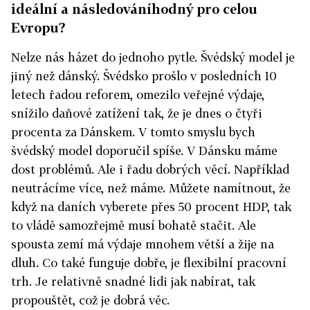
ideální a následováníhodný pro celou
Evropu?
Nelze nás házet do jednoho pytle. Švédský model je
jiný než dánský. Švédsko prošlo v posledních 10
letech řadou reforem, omezilo veřejné výdaje,
snížilo daňové zatížení tak, že je dnes o čtyři
procenta za Dánskem. V tomto smyslu bych
švédský model doporučil spíše. V Dánsku máme
dost problémů. Ale i řadu dobrých věcí. Například
neutrácíme více, než máme. Můžete namítnout, že
když na daních vyberete přes 50 procent HDP, tak
to vládě samozřejmě musí bohatě stačit. Ale
spousta zemí má výdaje mnohem větší a žije na
dluh. Co také funguje dobře, je flexibilní pracovní
trh. Je relativně snadné lidi jak nabírat, tak
propouštět, což je dobrá věc.