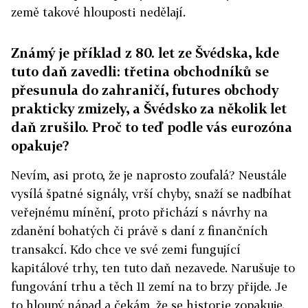
země takové hlouposti nedělají.
Známý je příklad z 80. let ze Švédska, kde
tuto daň zavedli: třetina obchodníků se
přesunula do zahraničí, futures obchody
prakticky zmizely, a Švédsko za několik let
daň zrušilo. Proč to teď podle vás eurozóna
opakuje?
Nevím, asi proto, že je naprosto zoufalá? Neustále
vysílá špatné signály, vrší chyby, snaží se nadbíhat
veřejnému mínění, proto přichází s návrhy na
zdanění bohatých či právě s daní z finančních
transakcí. Kdo chce ve své zemi fungující
kapitálové trhy, ten tuto daň nezavede. Narušuje to
fungování trhu a těch 11 zemí na to brzy přijde. Je
to hloupý nápad a čekám, že se historie zopakuje.