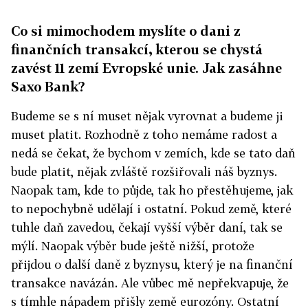
Co si mimochodem myslíte o dani z
finančních transakcí, kterou se chystá
zavést 11 zemí Evropské unie. Jak zasáhne
Saxo Bank?
Budeme se s ní muset nějak vyrovnat a budeme ji
muset platit. Rozhodně z toho nemáme radost a
nedá se čekat, že bychom v zemích, kde se tato daň
bude platit, nějak zvláště rozšiřovali náš byznys.
Naopak tam, kde to půjde, tak ho přestěhujeme, jak
to nepochybně udělají i ostatní. Pokud země, které
tuhle daň zavedou, čekají vyšší výběr daní, tak se
mýlí. Naopak výběr bude ještě nižší, protože
přijdou o další daně z byznysu, který je na finanční
transakce navázán. Ale vůbec mě nepřekvapuje, že
s tímhle nápadem přišly země eurozóny. Ostatní