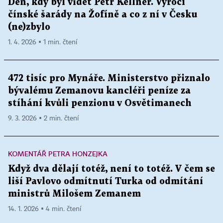
Den, kdy byl vidět Petr Kellner. Výročí
čínské šarády na Žofíně a co z ní v Česku
(ne)zbylo
1. 4. 2026 ▪ 1 min. čtení
472 tisíc pro Mynáře. Ministerstvo přiznalo
bývalému Zemanovu kancléři peníze za
stíhání kvůli penzionu v Osvětimanech
9. 3. 2026 ▪ 2 min. čtení
KOMENTÁŘ PETRA HONZEJKA
Když dva dělají totéž, není to totéž. V čem se
liší Pavlovo odmítnutí Turka od odmítání
ministrů Milošem Zemanem
14. 1. 2026 ▪ 4 min. čtení