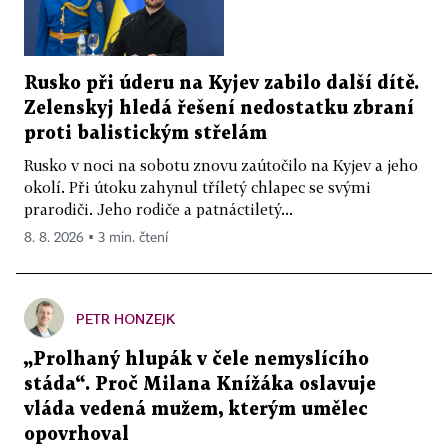
Rusko při úderu na Kyjev zabilo další dítě.
Zelenskyj hledá řešení nedostatku zbraní
proti balistickým střelám
Rusko v noci na sobotu znovu zaútočilo na Kyjev a jeho
okolí. Při útoku zahynul tříletý chlapec se svými
prarodiči. Jeho rodiče a patnáctiletý...
8. 8. 2026 ▪ 3 min. čtení
PETR HONZEJK
„Prolhaný hlupák v čele nemyslícího
stáda“. Proč Milana Knížáka oslavuje
vláda vedená mužem, kterým umělec
opovrhoval