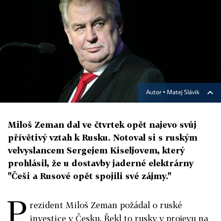
Autor ▪
Matej Slávik
Miloš Zeman dal ve čtvrtek opět najevo svůj
přívětivý vztah k Rusku. Notoval si s ruským
velvyslancem Sergejem Kiseljovem, který
prohlásil, že u dostavby jaderné elektrárny
"Češi a Rusové opět spojili své zájmy."
P
rezident Miloš Zeman požádal o ruské
investice v Česku. Řekl to rusky v projevu na