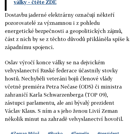
války
- čtěte ZDE
Dostavbu jaderné elektrárny označují někteří
pozorovatelé za významnou i z pohledu
energetické bezpečnosti a geopolitických zájmů,
část z nich by se z těchto důvodů přikláněla spíše k
západnímu spojenci.
Oslav výročí konce války se na dejvickém
velvyslanectví Ruské federace účastnily stovky
hostů. Nechyběli veteráni bojů členové vlády
včetně premiéra Petra Nečase (ODS) či ministra
zahraničí Karla Schwarzenberga (TOP 09),
zástupci parlamentu, ale ani bývalý prezident
Václav Klaus. S ním a s jeho ženou Livií Zeman
několik minut na zahradě velvyslanectví hovořil.
#Zeman Miloš
#Rusko
#Temelín
#prezident