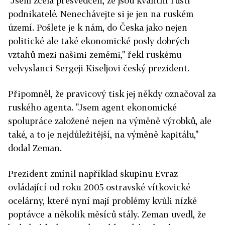
"Jsem zcela přesvědčen, že jsou kvalitní ruští
podnikatelé. Nenechávejte si je jen na ruském
území. Pošlete je k nám, do Česka jako nejen
politické ale také ekonomické posly dobrých
vztahů mezi našimi zeměmi," řekl ruskému
velvyslanci Sergeji Kiseljovi český prezident.
Připomněl, že pravicový tisk jej někdy označoval za
ruského agenta. "Jsem agent ekonomické
spolupráce založené nejen na výměně výrobků, ale
také, a to je nejdůležitější, na výměně kapitálu,"
dodal Zeman.
Prezident zmínil například skupinu Evraz
ovládající od roku 2005 ostravské vítkovické
ocelárny, které nyní mají problémy kvůli nízké
poptávce a několik měsíců stály. Zeman uvedl, že