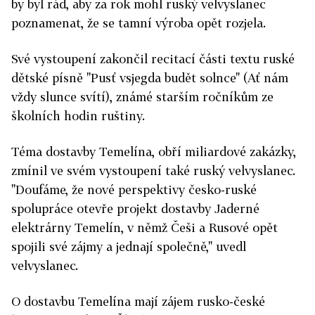
by byl rád, aby za rok mohl ruský velvyslanec
poznamenat, že se tamní výroba opět rozjela.
Své vystoupení zakončil recitací části textu ruské
dětské písně "Pusť vsjegda budět solnce" (Ať nám
vždy slunce svítí), známé starším ročníkům ze
školních hodin ruštiny.
Téma dostavby Temelína, obří miliardové zakázky,
zmínil ve svém vystoupení také ruský velvyslanec.
"Doufáme, že nové perspektivy česko-ruské
spolupráce otevře projekt dostavby Jaderné
elektrárny Temelín, v němž Češi a Rusové opět
spojili své zájmy a jednají společně," uvedl
velvyslanec.
O dostavbu Temelína mají zájem rusko-české