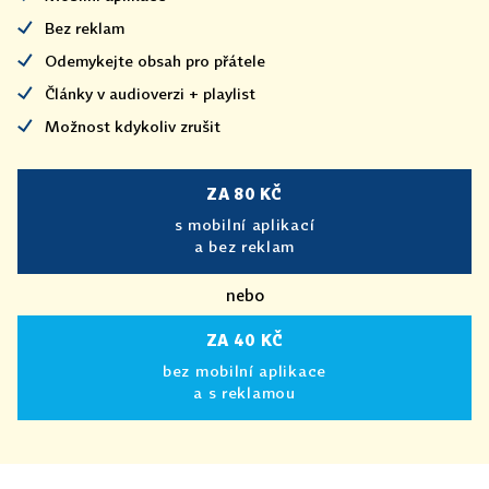
Bez reklam
Odemykejte obsah pro přátele
Články v audioverzi + playlist
Možnost kdykoliv zrušit
ZA 80 KČ
s mobilní aplikací
a bez reklam
nebo
ZA 40 KČ
bez mobilní aplikace
a s reklamou