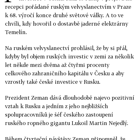
recepci pořádané ruským velvyslanectvím v Praze
k 68. výročí konce druhé světové války. A to ve
chvíli, kdy hovořil o dostavbě jaderné elektrárny
Temelín.
Na ruském velvyslanectví prohlásil, že by si přál,
kdyby byl objem ruských investic v zemi za několik
let někde mezi dvěma až čtyřmi procenty
celkového zahraničního kapitálu v Česku a aby
vzrostly také české investice v Rusku.
Prezident Zeman dává dlouhodobě najevo pozitivní
vztah k Rusku a jedním z jeho nejbližších
spolupracovníků je šéf českého zastoupení
ruského ropného gigantu Lukoil Martin Nejedlý.
Během čtvrteční návštěvy Zeman připomněl, že