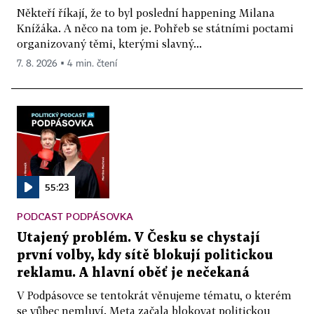
Někteří říkají, že to byl poslední happening Milana
Knížáka. A něco na tom je. Pohřeb se státními poctami
organizovaný těmi, kterými slavný...
7. 8. 2026 ▪ 4 min. čtení
55:23
PODCAST PODPÁSOVKA
Utajený problém. V Česku se chystají
první volby, kdy sítě blokují politickou
reklamu. A hlavní oběť je nečekaná
V Podpásovce se tentokrát věnujeme tématu, o kterém
se vůbec nemluví. Meta začala blokovat politickou