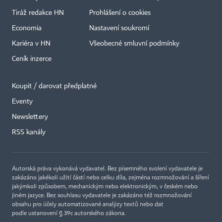
Tiráž redakce HN
Prohlášení o cookies
Economia
Nastavení soukromí
Kariéra v HN
Všeobecné smluvní podmínky
Ceník inzerce
Koupit / darovat předplatné
Eventy
×
Newslettery
RSS kanály
Autorská práva vykonává vydavatel. Bez písemného svolení vydavatele je
zakázáno jakékoli užití částí nebo celku díla, zejména rozmnožování a šíření
jakýmkoli způsobem, mechanickým nebo elektronickým, v českém nebo
jiném jazyce. Bez souhlasu vydavatele je zakázáno též rozmnožování
obsahu pro účely automatizované analýzy textů nebo dat
podle ustanovení § 39c autorského zákona.