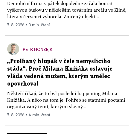
Demoliční firma v pátek dopoledne začala bourat
výškovou budovu v někdejším továrním areálu ve Zlíně,
která v červenci vyhořela. Zničený objekt...
7. 8. 2026 ▪ 3 min. čtení
PETR HONZEJK
„Prolhaný hlupák v čele nemyslícího
stáda“. Proč Milana Knížáka oslavuje
vláda vedená mužem, kterým umělec
opovrhoval
Někteří říkají, že to byl poslední happening Milana
Knížáka. A něco na tom je. Pohřeb se státními poctami
organizovaný těmi, kterými slavný...
7. 8. 2026 ▪ 4 min. čtení