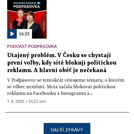
55:23
PODCAST PODPÁSOVKA
Utajený problém. V Česku se chystají
první volby, kdy sítě blokují politickou
reklamu. A hlavní oběť je nečekaná
V Podpásovce se tentokrát věnujeme tématu, o kterém
se vůbec nemluví. Meta začala blokovat politickou
reklamu na Facebooku a Instagramu a...
7. 8. 2026 ▪ 55:23 min.
DALŠÍ ZPRÁVY