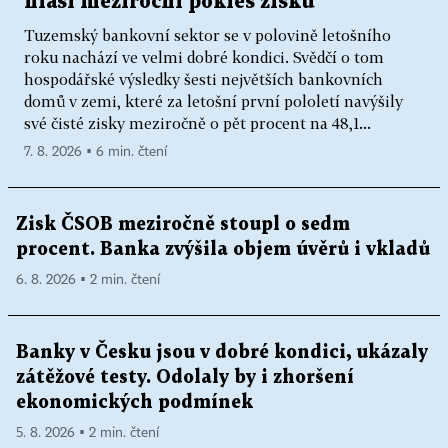
hlásí meziroční pokles zisků
Tuzemský bankovní sektor se v polovině letošního
roku nachází ve velmi dobré kondici. Svědčí o tom
hospodářské výsledky šesti největších bankovních
domů v zemi, které za letošní první pololetí navýšily
své čisté zisky meziročně o pět procent na 48,1...
7. 8. 2026 ▪ 6 min. čtení
Zisk ČSOB meziročně stoupl o sedm
procent. Banka zvýšila objem úvěrů i vkladů
6. 8. 2026 ▪ 2 min. čtení
Banky v Česku jsou v dobré kondici, ukázaly
zátěžové testy. Odolaly by i zhoršení
ekonomických podmínek
5. 8. 2026 ▪ 2 min. čtení