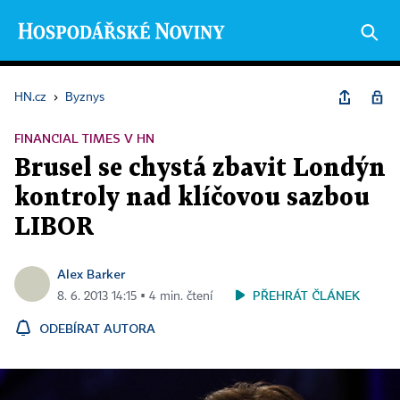
HN.cz
›
Byznys
FINANCIAL TIMES V HN
Brusel se chystá zbavit Londýn
kontroly nad klíčovou sazbou
LIBOR
Alex Barker
PŘEHRÁT ČLÁNEK
8. 6. 2013 14:15 ▪ 4 min. čtení
ODEBÍRAT AUTORA