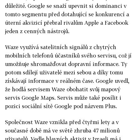
důležité. Google se snaží upevnit si dominanci v
tomto segmentu před dotahující se konkurencí a
úterní akvizicí přebral rivalům Apple a Facebook
jeden z cenných nástrojů.
Waze využívá satelitních signálů z chytrých
mobilních telefonů účastníků svého servisu, což jí
umožňuje shromažďovat dopravní informace. Ty
potom sdílejí uživatelé mezi sebou a díky tomu
získávají informace v reálném čase. Google uvedl,
že hodlá servisem Waze obohatit svůj mapový
servis Google Maps. Servis může také posílit i
pozici sociální sítě Google pod názvem Plus.
Společnost Waze vznikla před čtyřmi lety a v
současné době má ve světě zhruba 47 milionů
uživatelů. Vedle hlavních aktivit v Izraeli má i