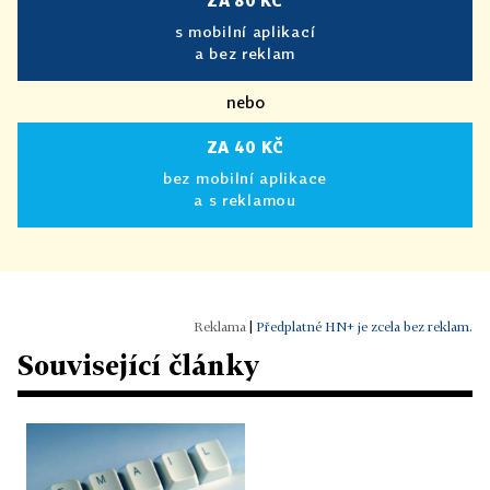
ZA 80 KČ
s mobilní aplikací
a bez reklam
nebo
ZA 40 KČ
bez mobilní aplikace
a s reklamou
|
Předplatné HN+ je zcela bez reklam.
Související články