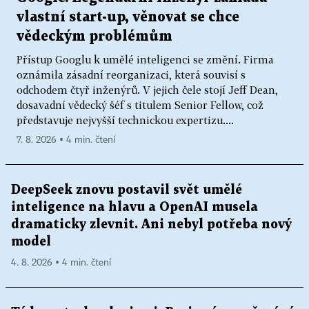
vlastní start-up, věnovat se chce
vědeckým problémům
Přístup Googlu k umělé inteligenci se změní. Firma
oznámila zásadní reorganizaci, která souvisí s
odchodem čtyř inženýrů. V jejich čele stojí Jeff Dean,
dosavadní vědecký šéf s titulem Senior Fellow, což
představuje nejvyšší technickou expertizu....
7. 8. 2026 ▪ 4 min. čtení
DeepSeek znovu postavil svět umělé
inteligence na hlavu a OpenAI musela
dramaticky zlevnit. Ani nebyl potřeba nový
model
4. 8. 2026 ▪ 4 min. čtení