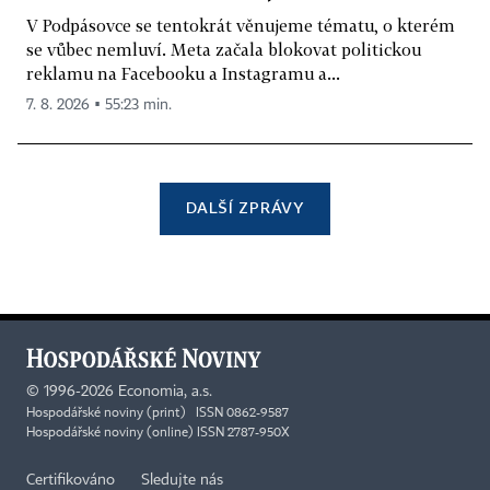
V Podpásovce se tentokrát věnujeme tématu, o kterém
se vůbec nemluví. Meta začala blokovat politickou
reklamu na Facebooku a Instagramu a...
7. 8. 2026 ▪ 55:23 min.
DALŠÍ ZPRÁVY
©
1996-2026
Economia, a.s.
Hospodářské noviny (print) ISSN 0862-9587
Hospodářské noviny (online) ISSN 2787-950X
Certifikováno
Sledujte nás