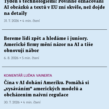
Týden s technologiemi: Povinné označování
AI obrázků a textů v EU zní skvěle, než dojde
na detaily
31. 7. 2026 ▪ 4 min. čtení
Bereme lidi zpět a hledáme i juniory.
Americké firmy mění názor na AI a tiše
obnovují nábor
6. 8. 2026 ▪ 5 min. čtení
KOMENTÁŘ LUĎKA VAINERTA
Čína v AI dohání Ameriku. Pomáhá si
„vysáváním“ amerických modelů a
obcházením naivní regulace
30. 7. 2026 ▪ 4 min. čtení