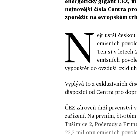
energetický gigant ČEZ, má
nejnovější čísla Centra pr
zpeněžit na evropském trh
N
ejtlustší česko
emisních povole
Ten si v letech
emisních povol
vypouštět do ovzduší oxid uhl
Vyplývá to z exkluzivních čís
dispozici od Centra pro dopr
ČEZ zároveň drží prvenství v
zařízení. Na prvním, čtvrtém 
Tušimice 2, Počerady a Prun
23,3 milionu emisních povol