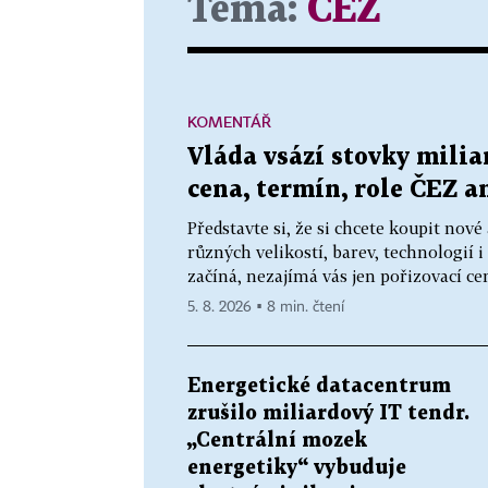
Téma:
ČEZ
KOMENTÁŘ
Vláda vsází stovky milia
cena, termín, role ČEZ a
Představte si, že si chcete koupit nov
různých velikostí, barev, technologií i
začíná, nezajímá vás jen pořizovací cen
5. 8. 2026 ▪ 8 min. čtení
Energetické datacentrum
zrušilo miliardový IT tendr.
„Centrální mozek
energetiky“ vybuduje