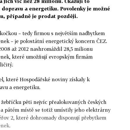
 jich víc než 28 milionů. Ukazují to
o dopravu a energetiku. Povolenky je možné
u, případně je prodat později.
u kočkou – tedy firmou s největším nadbytkem
nek – je polostátní energetický koncern ČEZ.
 2008 až 2012 nashromáždil 28,5 milionu
enek, které umožňují evropským firmám
ičitý.
el, které Hospodářské noviny získaly k
avu a energetiku.
 žebříčku pěti nejvíc přealokovaných českých
a pátém místě se totiž umístily jeho elektrárny
éřov 2, které dohromady disponují přebytkem
enek.