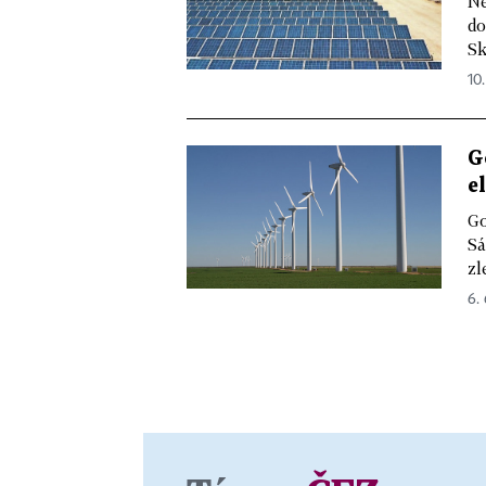
Ně
do
Sk
10.
G
e
Go
Sá
zl
6. 