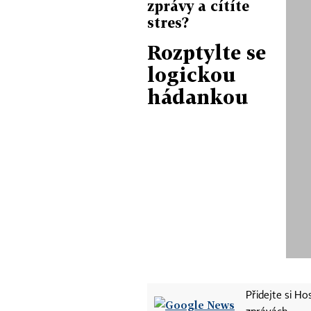
zprávy a cítíte
stres?
Rozptylte se
logickou
hádankou
Přidejte si H