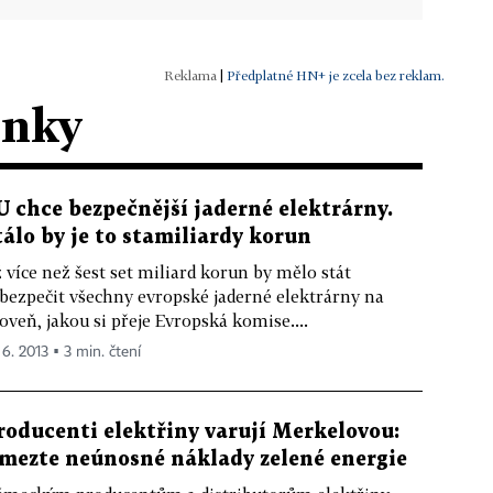
|
Předplatné HN+ je zcela bez reklam.
ánky
U chce bezpečnější jaderné elektrárny.
tálo by je to stamiliardy korun
 více než šest set miliard korun by mělo stát
bezpečit všechny evropské jaderné elektrárny na
oveň, jakou si přeje Evropská komise....
 6. 2013 ▪ 3 min. čtení
roducenti elektřiny varují Merkelovou:
mezte neúnosné náklady zelené energie