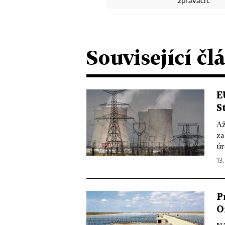
zprávách.
Související čl
E
S
Až
za
úr
13.
P
O