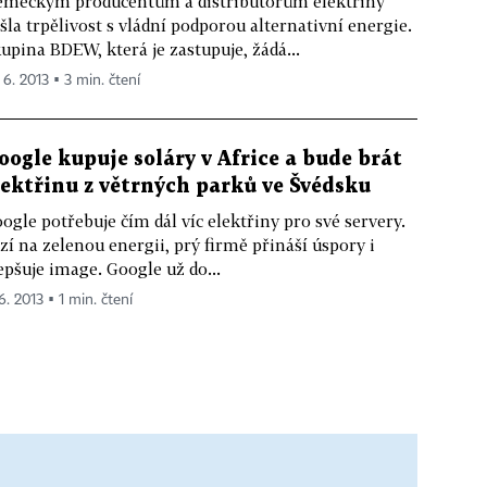
meckým producentům a distributorům elektřiny
šla trpělivost s vládní podporou alternativní energie.
upina BDEW, která je zastupuje, žádá...
 6. 2013 ▪ 3 min. čtení
oogle kupuje soláry v Africe a bude brát
lektřinu z větrných parků ve Švédsku
ogle potřebuje čím dál víc elektřiny pro své servery.
zí na zelenou energii, prý firmě přináší úspory i
epšuje image. Google už do...
6. 2013 ▪ 1 min. čtení