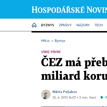
BYZNYS
HOME
ZPRÁVY
NÁZORY
TECH
HN.cz
›
Byznys
VÍME PRVNÍ
ČEZ má přeb
miliard koru
Nikita Poljakov
25. 6. 2013 16:07 ▪ 2 min. čtení