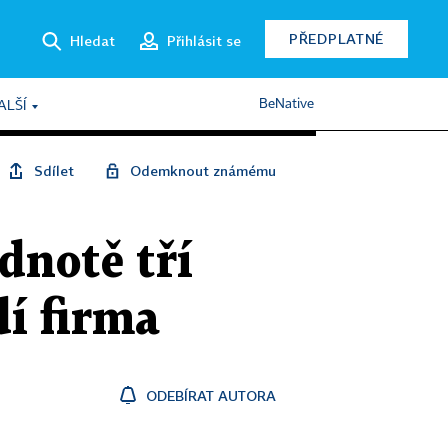
PŘEDPLATNÉ
Hledat
Přihlásit se
BeNative
ALŠÍ
Sdílet
Odemknout známému
dnotě tří
dí firma
ODEBÍRAT AUTORA