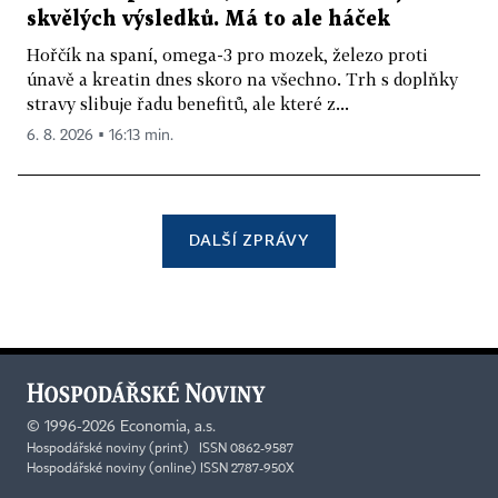
skvělých výsledků. Má to ale háček
Hořčík na spaní, omega-3 pro mozek, železo proti
únavě a kreatin dnes skoro na všechno. Trh s doplňky
stravy slibuje řadu benefitů, ale které z...
6. 8. 2026 ▪ 16:13 min.
DALŠÍ ZPRÁVY
©
1996-2026
Economia, a.s.
Hospodářské noviny (print) ISSN 0862-9587
Hospodářské noviny (online) ISSN 2787-950X