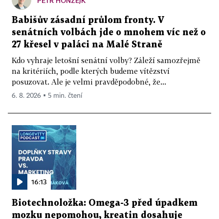
PETR HONZEJK
Babišův zásadní průlom fronty. V
senátních volbách jde o mnohem víc než o
27 křesel v paláci na Malé Straně
Kdo vyhraje letošní senátní volby? Záleží samozřejmě
na kritériích, podle kterých budeme vítězství
posuzovat. Ale je velmi pravděpodobné, že...
6. 8. 2026 ▪ 5 min. čtení
16:13
Biotechnoložka: Omega-3 před úpadkem
mozku nepomohou, kreatin dosahuje