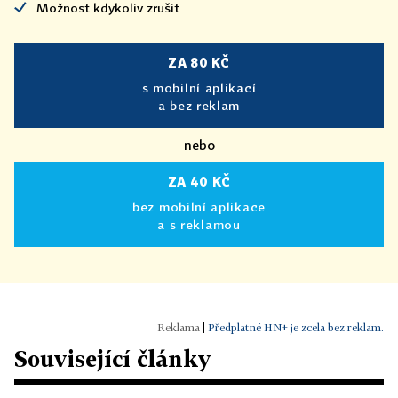
Možnost kdykoliv zrušit
ZA 80 KČ
s mobilní aplikací
a bez reklam
nebo
ZA 40 KČ
bez mobilní aplikace
a s reklamou
|
Předplatné HN+ je zcela bez reklam.
Související články