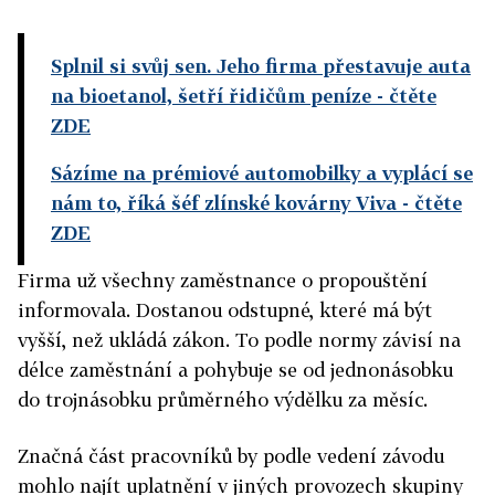
Splnil si svůj sen. Jeho firma přestavuje auta
na bioetanol, šetří řidičům peníze
- čtěte
ZDE
Sázíme na prémiové automobilky a vyplácí se
nám to, říká šéf zlínské kovárny Viva
- čtěte
ZDE
Firma už všechny zaměstnance o propouštění
informovala. Dostanou odstupné, které má být
vyšší, než ukládá zákon. To podle normy závisí na
délce zaměstnání a pohybuje se od jednonásobku
do trojnásobku průměrného výdělku za měsíc.
Značná část pracovníků by podle vedení závodu
mohlo najít uplatnění v jiných provozech skupiny