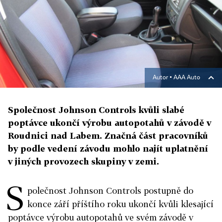
Autor ▪
AAA Auto
Společnost Johnson Controls kvůli slabé
poptávce ukončí výrobu autopotahů v závodě v
Roudnici nad Labem. Značná část pracovníků
by podle vedení závodu mohlo najít uplatnění
v jiných provozech skupiny v zemi.
S
polečnost Johnson Controls postupně do
konce září příštího roku ukončí kvůli klesající
poptávce výrobu autopotahů ve svém závodě v