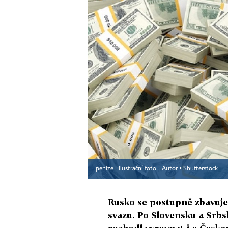
peníze - ilustrační foto
Autor ▪
Shutterstock
Rusko se postupně zbavuje
svazu. Po Slovensku a Srb