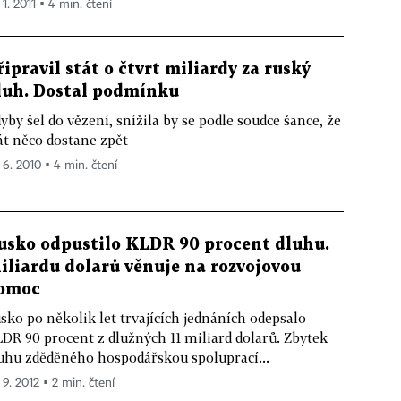
 1. 2011 ▪ 4 min. čtení
řipravil stát o čtvrt miliardy za ruský
luh. Dostal podmínku
yby šel do vězení, snížila by se podle soudce šance, že
át něco dostane zpět
. 6. 2010 ▪ 4 min. čtení
usko odpustilo KLDR 90 procent dluhu.
iliardu dolarů věnuje na rozvojovou
omoc
sko po několik let trvajících jednáních odepsalo
DR 90 procent z dlužných 11 miliard dolarů. Zbytek
uhu zděděného hospodářskou spoluprací...
 9. 2012 ▪ 2 min. čtení