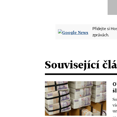
Přidejte si H
zprávách.
Související čl
O
š
So
ví
uz