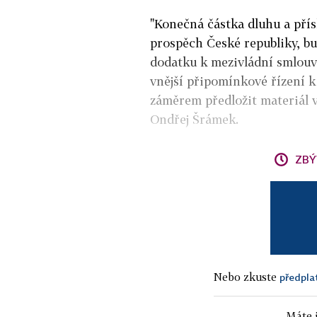
"Konečná částka dluhu a přís
prospěch České republiky, b
dodatku k mezivládní smlouv
vnější připomínkové řízení 
záměrem předložit materiál v
Ondřej Šrámek.
ZBÝ
Nebo zkuste
předpla
Máte j