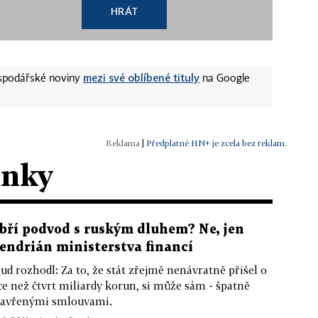
HRÁT
mezi své oblíbené tituly
ospodářské noviny
na Google
|
Předplatné HN+ je zcela bez reklam.
ánky
bří podvod s ruským dluhem? Ne, jen
lendrián ministerstva financí
ud rozhodl: Za to, že stát zřejmě nenávratně přišel o
ce než čtvrt miliardy korun, si může sám - špatně
avřenými smlouvami.