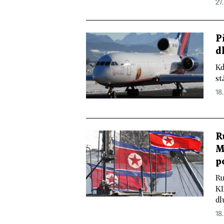
27.
P
d
Kd
st
18
R
M
p
Ru
KL
dl
18.