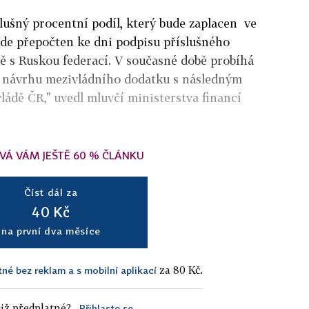
lušný procentní podíl, který bude zaplacen ve
ude přepočten ke dni podpisu příslušného
ě s Ruskou federací. V současné době probíhá
k návrhu mezivládního dodatku s následným
ládě ČR," uvedl mluvčí ministerstva financí
VÁ VÁM JEŠTĚ 60 % ČLÁNKU
Číst dál za
40 Kč
na první dva měsíce
za 80 Kč.
tné bez reklam a s mobilní aplikací
iž předplatné?
Přihlaste se