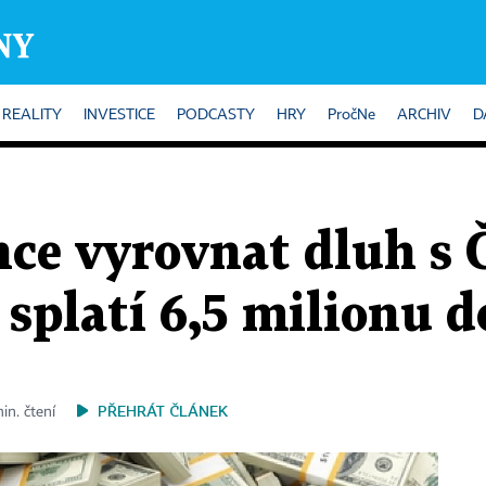
REALITY
INVESTICE
PODCASTY
HRY
PročNe
ARCHIV
D
hce vyrovnat dluh s
splatí 6,5 milionu d
PŘEHRÁT ČLÁNEK
in. čtení