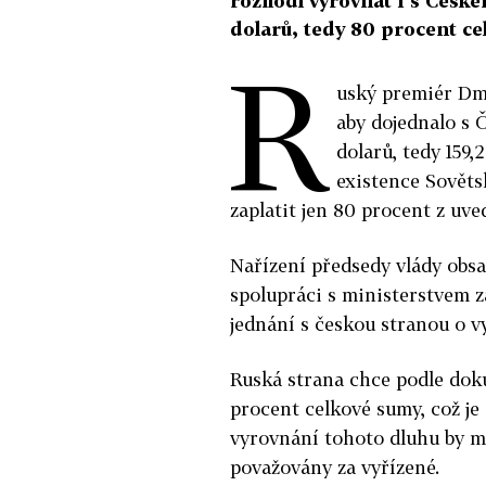
rozhodl vyrovnat i s Česke
dolarů, tedy 80 procent ce
R
uský premiér Dmi
aby dojednalo s 
dolarů, tedy 159
existence Sověts
zaplatit jen 80 procent z uve
Nařízení předsedy vlády obsa
spolupráci s ministerstvem z
jednání s českou stranou o v
Ruská strana chce podle dok
procent celkové sumy, což je 
vyrovnání tohoto dluhu by m
považovány za vyřízené.