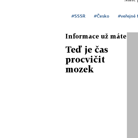
#SSSR
#Česko
#veřejné 
Informace už máte
Teď je čas
procvičit
mozek