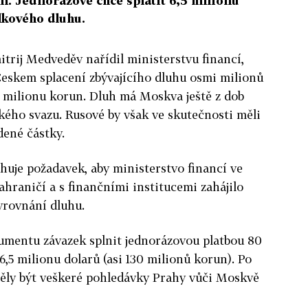
m. Jednorázově chce splatit 6,5 milionu
lkového dluhu.
trij Medveděv nařídil ministerstvu financí,
Českem splacení zbývajícího dluhu osmi milionů
,2 milionu korun. Dluh má Moskva ještě z dob
kého svazu. Rusové by však ve skutečnosti měli
dené částky.
huje požadavek, aby ministerstvo financí ve
ahraničí a s finančními institucemi zahájilo
yrovnání dluhu.
umentu závazek splnit jednorázovou platbou 80
6,5 milionu dolarů (asi 130 milionů korun). Po
ěly být veškeré pohledávky Prahy vůči Moskvě