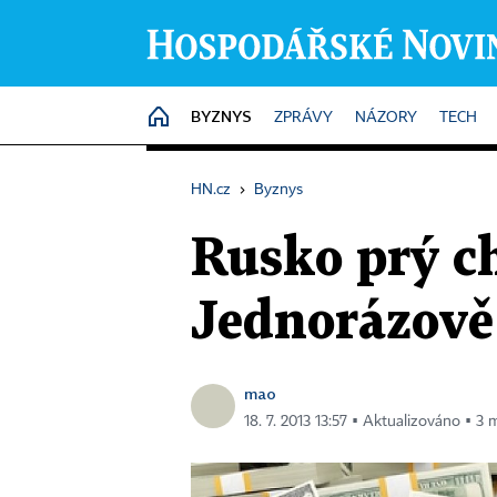
BYZNYS
HOME
ZPRÁVY
NÁZORY
TECH
HN.cz
›
Byznys
Rusko prý c
Jednorázově 
mao
18. 7. 2013 13:57 ▪ Aktualizováno ▪ 3 m