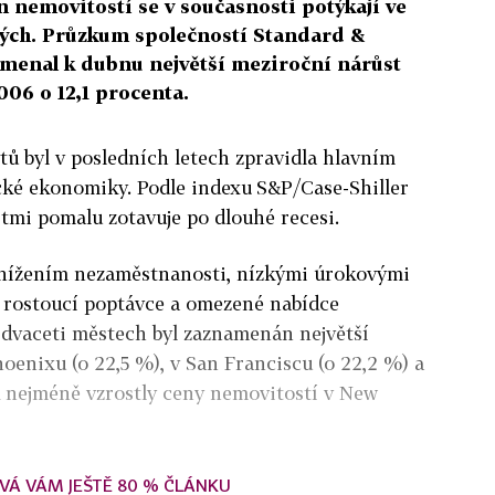
 nemovitostí se v současnosti potýkají ve
ých. Průzkum společností Standard &
amenal k dubnu největší meziroční nárůst
06 o 12,1 procenta.
ů byl v posledních letech zpravidla hlavním
ké ekonomiky. Podle indexu
S&P/Case-Shiller
tmi pomalu zotavuje po dlouhé recesi.
snížením nezaměstnanosti, nízkými úrokovými
i rostoucí poptávce a omezené nabídce
 dvaceti městech byl zaznamenán největší
oenixu (o 22,5 %), v San Franciscu (o 22,2 %) a
k nejméně vzrostly ceny nemovitostí v New
VÁ VÁM JEŠTĚ 80 % ČLÁNKU