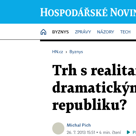
BYZNYS
HOME
ZPRÁVY
NÁZORY
TECH
HN.cz
›
Byznys
Trh s realit
dramatickým
republiku?
Michal Pich
P
26. 7. 2013 15:51 ▪ 4 min. čtení