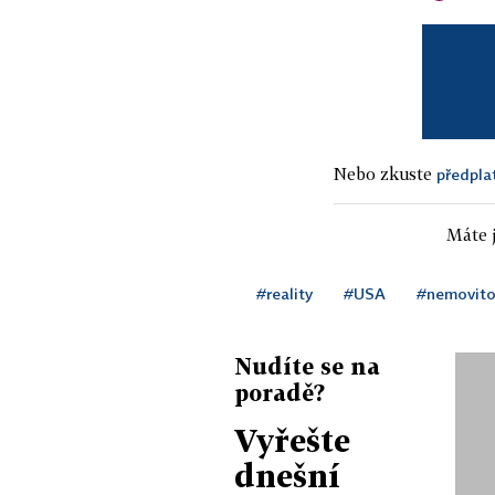
Nebo zkuste
předpla
Máte j
#reality
#USA
#nemovito
Nudíte se na
poradě?
Vyřešte
dnešní