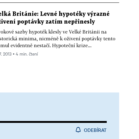
elká Británie: Levné hypotéky výrazné
živení poptávky zatím nepřinesly
okové sazby hypoték klesly ve Velké Británii na
storická minima, nicméně k oživení poptávky tento
imul evidentně nestačí. Hypoteční krize...
7. 2013 ▪ 4 min. čtení
ODEBÍRAT