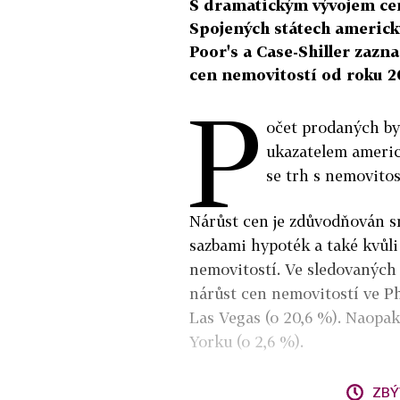
S dramatickým vývojem cen
Spojených státech americk
Poor's a Case-Shiller zazn
cen nemovitostí od roku 20
P
očet prodaných byt
ukazatelem americ
se trh s nemovitos
Nárůst cen je zdůvodňován 
sazbami hypoték a také kvůl
nemovitostí. Ve sledovaných
nárůst cen nemovitostí ve Ph
Las Vegas (o 20,6 %). Naopa
Yorku (o 2,6 %).
ZBÝ