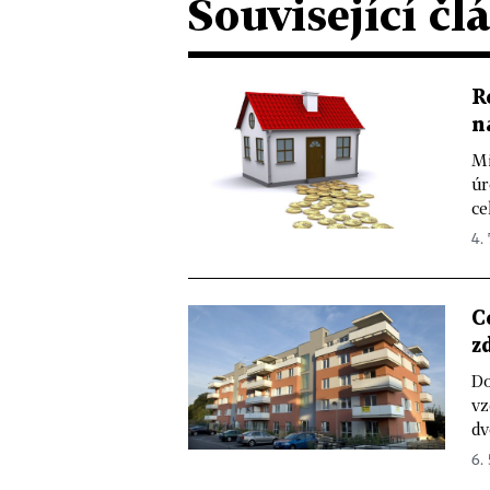
Související čl
R
n
Mi
úr
ce
4. 
C
z
Do
vz
dv
6. 