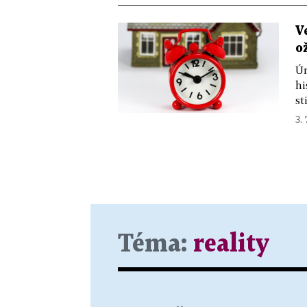
V
o
Úr
hi
st
3. 
Téma:
reality