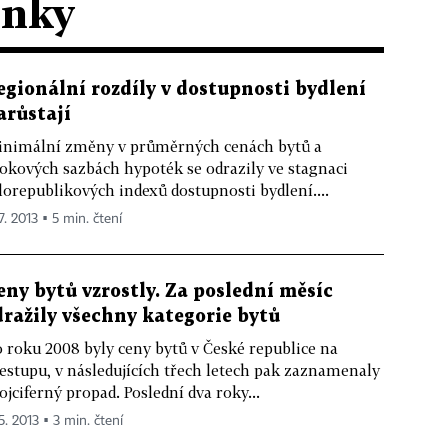
ánky
egionální rozdíly v dostupnosti bydlení
arůstají
nimální změny v průměrných cenách bytů a
okových sazbách hypoték se odrazily ve stagnaci
lorepublikových indexů dostupnosti bydlení....
7. 2013 ▪ 5 min. čtení
eny bytů vzrostly. Za poslední měsíc
dražily všechny kategorie bytů
 roku 2008 byly ceny bytů v České republice na
estupu, v následujících třech letech pak zaznamenaly
ojciferný propad. Poslední dva roky...
5. 2013 ▪ 3 min. čtení