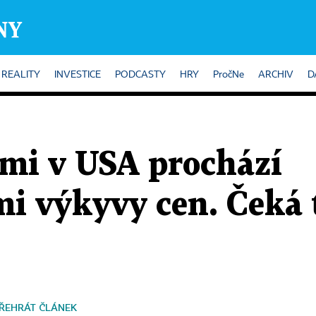
REALITY
INVESTICE
PODCASTY
HRY
PročNe
ARCHIV
D
ami v USA prochází
i výkyvy cen. Čeká 
ŘEHRÁT ČLÁNEK