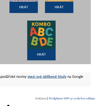
HRÁT
HRÁT
HRÁT
mezi své oblíbené tituly
ospodářské noviny
na Google
|
Předplatné HN+ je zcela bez reklam.