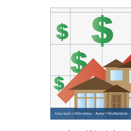
Ceny bytů v USA rostou
Autor ▪
Shutterstock