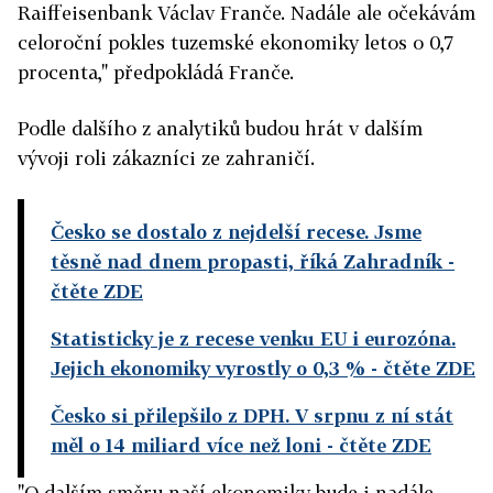
Raiffeisenbank Václav Franče. Nadále ale očekávám
celoroční pokles tuzemské ekonomiky letos o 0,7
procenta," předpokládá Franče.
Podle dalšího z analytiků budou hrát v dalším
vývoji roli zákazníci ze zahraničí.
Česko se dostalo z nejdelší recese. Jsme
těsně nad dnem propasti, říká Zahradník
-
čtěte ZDE
Statisticky je z recese venku EU i eurozóna.
Jejich ekonomiky vyrostly o 0,3 %
- čtěte ZDE
Česko si přilepšilo z DPH. V srpnu z ní stát
měl o 14 miliard více než loni
- čtěte ZDE
"O dalším směru naší ekonomiky bude i nadále