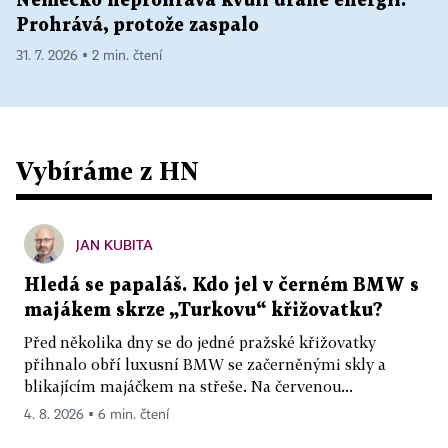
Německo neprohrává kvůli drahé energii.
Prohrává, protože zaspalo
31. 7. 2026 ▪ 2 min. čtení
Vybíráme z HN
JAN KUBITA
Hledá se papaláš. Kdo jel v černém BMW s
majákem skrze „Turkovu“ křižovatku?
Před několika dny se do jedné pražské křižovatky
přihnalo obří luxusní BMW se začerněnými skly a
blikajícím majáčkem na střeše. Na červenou...
4. 8. 2026 ▪ 6 min. čtení