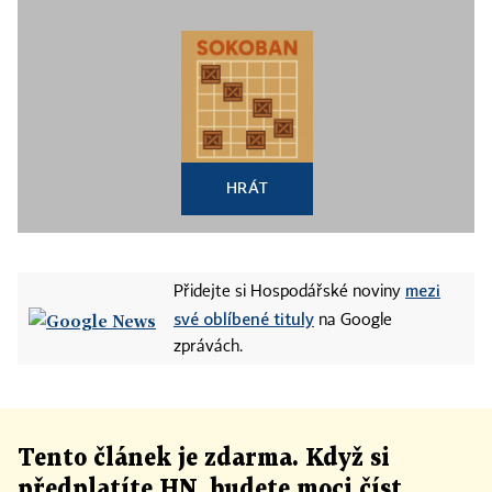
HRÁT
mezi
Přidejte si Hospodářské noviny
své oblíbené tituly
na Google
zprávách.
Tento článek
je
zdarma. Když si
předplatíte HN, budete moci číst