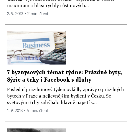
maximum a hlásí rychlý růst nových...
2. 9. 2013 ▪ 2 min. čtení
7 byznysových témat týdne: Prázdné byty,
Sýrie a trhy i Facebook s dluhy
Poslední prázdninový týden ovládly zprávy o prázdných
bytech v Praze a nejlevnějším bydlení v Česku. Se
světovými trhy zahýbalo hlavně napětí v...
1. 9. 2013 ▪ 4 min. čtení