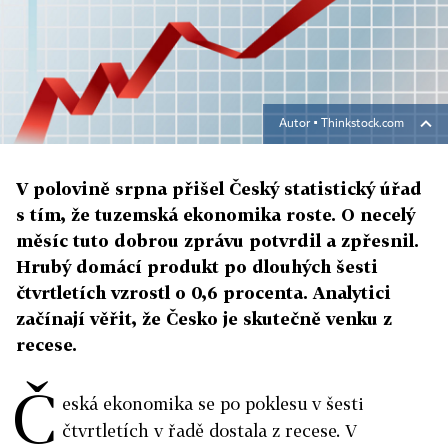
Autor ▪
Thinkstock.com
V polovině srpna přišel Český statistický úřad
s tím, že tuzemská ekonomika roste. O necelý
měsíc tuto dobrou zprávu potvrdil a zpřesnil.
Hrubý domácí produkt po dlouhých šesti
čtvrtletích vzrostl o 0,6 procenta. Analytici
začínají věřit, že Česko je skutečně venku z
recese.
Č
eská ekonomika se po poklesu v šesti
čtvrtletích v řadě dostala z recese. V