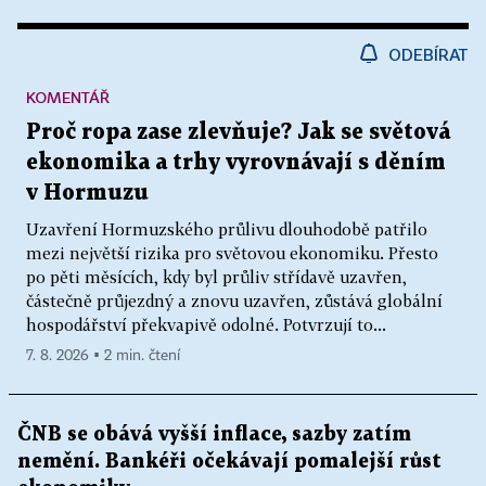
ODEBÍRAT
KOMENTÁŘ
Proč ropa zase zlevňuje? Jak se světová
ekonomika a trhy vyrovnávají s děním
v Hormuzu
Uzavření Hormuzského průlivu dlouhodobě patřilo
mezi největší rizika pro světovou ekonomiku. Přesto
po pěti měsících, kdy byl průliv střídavě uzavřen,
částečně průjezdný a znovu uzavřen, zůstává globální
hospodářství překvapivě odolné. Potvrzují to...
7. 8. 2026 ▪ 2 min. čtení
ČNB se obává vyšší inflace, sazby zatím
nemění. Bankéři očekávají pomalejší růst