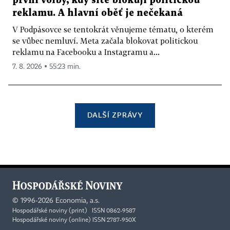
první volby, kdy sítě blokují politickou
reklamu. A hlavní oběť je nečekaná
V Podpásovce se tentokrát věnujeme tématu, o kterém
se vůbec nemluví. Meta začala blokovat politickou
reklamu na Facebooku a Instagramu a...
7. 8. 2026 ▪ 55:23 min.
DALŠÍ ZPRÁVY
©
1996-2026
Economia, a.s.
Hospodářské noviny (print) ISSN 0862-9587
Hospodářské noviny (online) ISSN 2787-950X