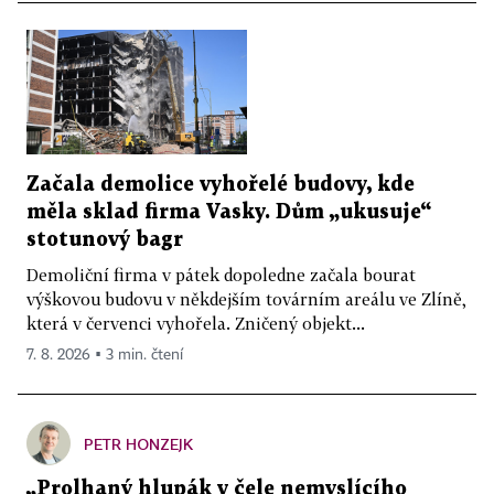
Začala demolice vyhořelé budovy, kde
měla sklad firma Vasky. Dům „ukusuje“
stotunový bagr
Demoliční firma v pátek dopoledne začala bourat
výškovou budovu v někdejším továrním areálu ve Zlíně,
která v červenci vyhořela. Zničený objekt...
7. 8. 2026 ▪ 3 min. čtení
PETR HONZEJK
„Prolhaný hlupák v čele nemyslícího