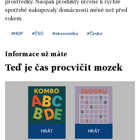
prostředky. Naopak produkty určené k rychlé
spotřebě nakupovaly domácnosti méně než před
rokem.
#HDP
#ČSÚ
#ekonomika
#Česko
Informace už máte
Teď je čas procvičit mozek
HRÁT
HRÁT