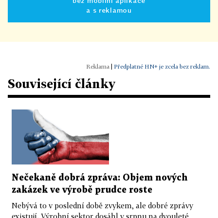
bez mobilní aplikace
a s reklamou
|
Předplatné HN+ je zcela bez reklam.
Související články
Nečekaně dobrá zpráva: Objem nových
zakázek ve výrobě prudce roste
Nebývá to v poslední době zvykem, ale dobré zprávy
existují. Výrobní sektor dosáhl v srpnu na dvouleté