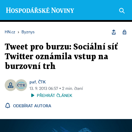
HN.cz
›
Byznys
Tweet pro burzu: Sociální síť
Twitter oznámila vstup na
burzovní trh
paf
ČTK
,
13. 9. 2013 06:57 ▪ 2 min. čtení
PŘEHRÁT ČLÁNEK
ODEBÍRAT AUTORA