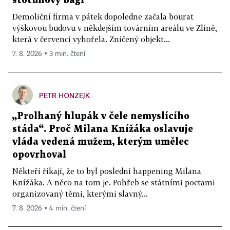
stotunový bagr
Demoliční firma v pátek dopoledne začala bourat
výškovou budovu v někdejším továrním areálu ve Zlíně,
která v červenci vyhořela. Zničený objekt...
7. 8. 2026 ▪ 3 min. čtení
PETR HONZEJK
„Prolhaný hlupák v čele nemyslícího
stáda“. Proč Milana Knížáka oslavuje
vláda vedená mužem, kterým umělec
opovrhoval
Někteří říkají, že to byl poslední happening Milana
Knížáka. A něco na tom je. Pohřeb se státními poctami
organizovaný těmi, kterými slavný...
7. 8. 2026 ▪ 4 min. čtení