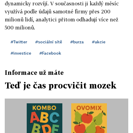
dynamicky rozvíjí. V současnosti ji každý měsíc
využívá podle údajů samotné firmy přes 200
milionů lidí, analytici přitom odhadují více než
500 milionů.
#Twitter
#sociální sítě
#burza
#akcie
#investice
#Facebook
Informace už máte
Teď je čas procvičit mozek