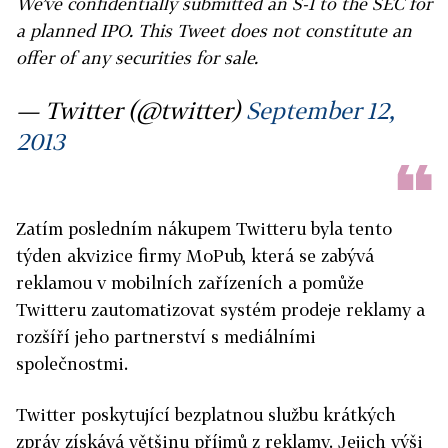
We’ve confidentially submitted an S-1 to the SEC for
a planned IPO. This Tweet does not constitute an
offer of any securities for sale.
— Twitter (@twitter)
September 12,
2013
Zatím posledním nákupem Twitteru byla tento
týden akvizice firmy MoPub, která se zabývá
reklamou v mobilních zařízeních a pomůže
Twitteru zautomatizovat systém prodeje reklamy a
rozšíří jeho partnerství s mediálními
společnostmi.
Twitter poskytující bezplatnou službu krátkých
zpráv získává většinu příjmů z reklamy. Jejich výši