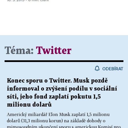
16. 3. 2015 ▪ 8 min. čtení
Téma:
Twitter
ODEBÍRAT
Konec sporu o Twitter. Musk pozdě
informoval o zvýšení podílu v sociální
síti, jeho fond zaplatí pokutu 1,5
milionu dolarů
Americký miliardář Elon Musk zaplatí 1,5 milionu
dolarů (31,3 milionu korun) na základě dohody o
mimosoudním ukončení sporu s americkou Komisí pro