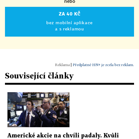
nebo
ZA 40 KČ
bez mobilní aplikace
a s reklamou
|
Předplatné HN+ je zcela bez reklam.
Související články
Americké akcie na chvíli padaly. Kvůli