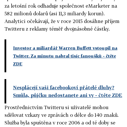
za letošní rok odhaduje společnost eMarketer na
582 milionů dolarů (asi 11,3 miliardy korun).
Analytici očekávají, že v roce 2015 dosáhne příjem
Twitteru z reklamy téměř dvojnásobné částky.
Investor a miliardář Warren Buffett vstoupil na
Twitter. Za minutu nabral tisíc fanoušků
- čtěte
ZDE
Nesplácejí vaši facebookoví přátelé dluhy?
Smůla, půjčku nedostanete ani vy
- čtěte ZDE
Prostřednictvím Twitteru si uživatelé mohou
sdělovat vzkazy ve zprávách o délce do 140 znaků.
Služba byla spuštěna v roce 2006 a od té doby se