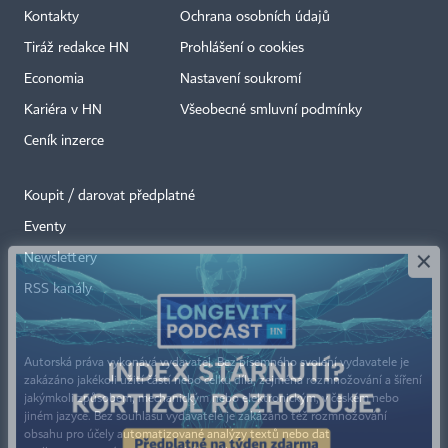
Kontakty
Ochrana osobních údajů
Tiráž redakce HN
Prohlášení o cookies
Economia
Nastavení soukromí
Kariéra v HN
Všeobecné smluvní podmínky
Ceník inzerce
Koupit / darovat předplatné
Eventy
×
Newslettery
RSS kanály
Autorská práva vykonává vydavatel. Bez písemného svolení vydavatele je
zakázáno jakékoli užití částí nebo celku díla, zejména rozmnožování a šíření
jakýmkoli způsobem, mechanickým nebo elektronickým, v českém nebo
jiném jazyce. Bez souhlasu vydavatele je zakázáno též rozmnožování
obsahu pro účely automatizované analýzy textů nebo dat