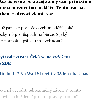
D.cz úspěšně pokračuje a my vám přinášíme
mezi burzovními makléři. Tentokrát nás
ohou traderovi zlomit vaz.
už jsme se ptali českých makléřů, jaké
nezbytné pro úspěch na burze. S jakým
le naopak lepší se trhu vyhnout?
vytrvale ztrácí. Čeká se na vyřešení
e ZDE
ůchodu? Na Wall Street i v 35 letech. U nás
ko z ní vyvodit jednoznačný závěr. V tomto
sloví "na každém šprochu pravdy trochu"...