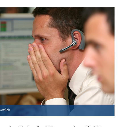
vozílek