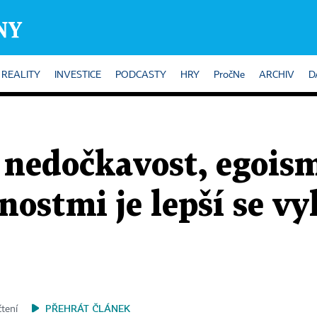
REALITY
INVESTICE
PODCASTY
HRY
PročNe
ARCHIV
D
 nedočkavost, egoism
nostmi je lepší se v
PŘEHRÁT ČLÁNEK
čtení