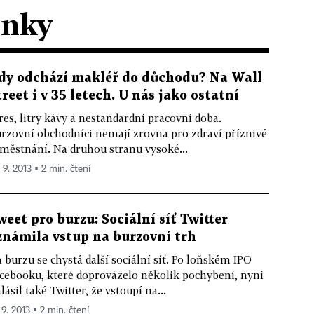
ánky
dy odchází makléř do důchodu? Na Wall
treet i v 35 letech. U nás jako ostatní
res, litry kávy a nestandardní pracovní doba.
rzovní obchodníci nemají zrovna pro zdraví příznivé
městnání. Na druhou stranu vysoké...
 9. 2013 ▪ 2 min. čtení
weet pro burzu: Sociální síť Twitter
známila vstup na burzovní trh
 burzu se chystá další sociální síť. Po loňském IPO
cebooku, které doprovázelo několik pochybení, nyní
lásil také Twitter, že vstoupí na...
 9. 2013 ▪ 2 min. čtení