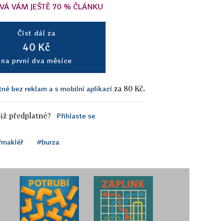
VÁ VÁM JEŠTĚ 70 % ČLÁNKU
Číst dál za
40 Kč
na první dva měsíce
za 80 Kč.
tné bez reklam a s mobilní aplikací
iž předplatné?
Přihlaste se
#makléř
#burza