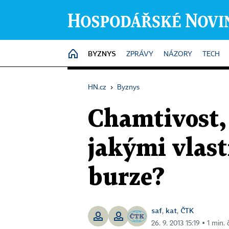
BYZNYS
HOME
ZPRÁVY
NÁZORY
TECH
HN.cz
›
Byznys
Chamtivost,
jakými vlast
burze?
saf
kat
ČTK
,
,
26. 9. 2013 15:19 ▪ 1 min. 