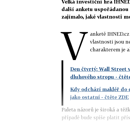
Velká investiční hra IHNE
další anketu uspořádanou 
zajímalo, jaké vlastnosti m
V
anketě IHNED.cz 
vlastnosti jsou 
charakterem je a
Den čtvrtý: Wall Street 
dluhového stropu
- čtět
Kdy odchází makléř do d
jako ostatní
- čtěte ZDE
Paleta názorů je široká a těž
případě bude spíše platit pří