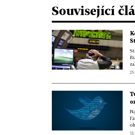
Související čl
K
S
St
Bu
za
25.
T
o
Na
Fa
oh
13.