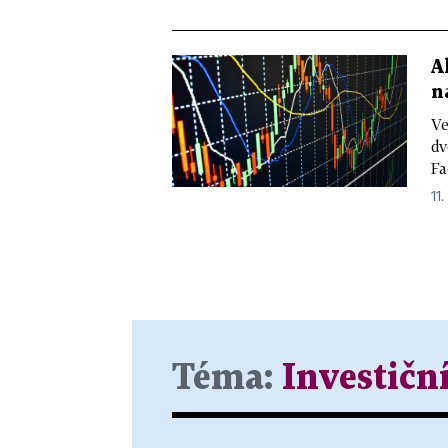
A
n
Ve
dv
Fa
11.
Téma:
Investičn