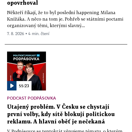
opovrhoval
Někteří říkají, že to byl poslední happening Milana
Knížáka. A něco na tom je. Pohřeb se státními poctami
organizovaný těmi, kterými slavný...
7. 8. 2026 ▪ 4 min. čtení
55:23
PODCAST PODPÁSOVKA
Utajený problém. V Česku se chystají
první volby, kdy sítě blokují politickou
reklamu. A hlavní oběť je nečekaná
V Podpásovce se tentokrát věnujeme tématu, o kterém