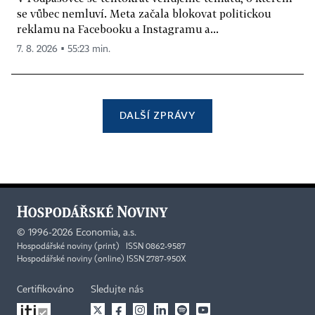
se vůbec nemluví. Meta začala blokovat politickou
reklamu na Facebooku a Instagramu a...
7. 8. 2026 ▪ 55:23 min.
DALŠÍ ZPRÁVY
©
1996-2026
Economia, a.s.
Hospodářské noviny (print) ISSN 0862-9587
Hospodářské noviny (online) ISSN 2787-950X
Certifikováno
Sledujte nás