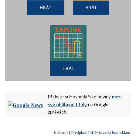
HRÁT
HRÁT
HRÁT
mezi
Přidejte si Hospodářské noviny
své oblíbené tituly
na Google
zprávách.
|
Předplatné HN+ je zcela bez reklam.