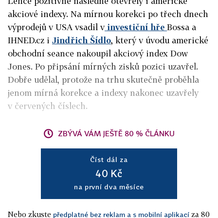
Lehce pozitivně následně otevřely i americké
akciové indexy. Na mírnou korekci po třech dnech
výprodejů v USA vsadil v
investiční hře
Bossa a
IHNED.cz i
Jindřich Šídlo
, který v úvodu americké
obchodní seance nakoupil akciový index Dow
Jones. Po připsání mírných zisků pozici uzavřel.
Dobře udělal, protože na trhu skutečně proběhla
jenom mírná korekce a indexy nakonec uzavřely
v červených číslech.
ZBÝVÁ VÁM JEŠTĚ 80 % ČLÁNKU
Číst dál za
40 Kč
na první dva měsíce
Nebo zkuste
za 80
předplatné bez reklam a s mobilní aplikací