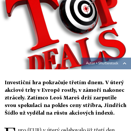
Autor ▪
Shutterstock
Investiční hra pokračuje třetím dnem. V úterý
akciové trhy v Evropě rostly, v zámoří nakonec
ztrácely. Zatímco Leoš Mareš drží zarputile
svou spekulaci na pokles ceny stříbra, Jindřich
Šídlo už vydělal na růstu akciových indexů.
uro (EUR) v úterý oslabovalo již třetí den