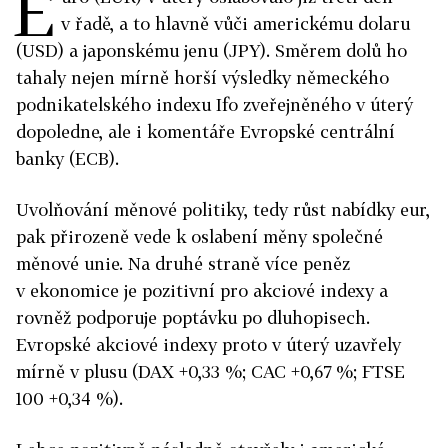
E
v řadě, a to hlavně vůči americkému dolaru
(USD) a japonskému jenu (JPY). Směrem dolů ho
tahaly nejen mírně horší výsledky německého
podnikatelského indexu Ifo zveřejněného v úterý
dopoledne, ale i komentáře Evropské centrální
banky (ECB).
Uvolňování měnové politiky, tedy růst nabídky eur,
pak přirozeně vede k oslabení měny společné
měnové unie. Na druhé straně více peněz
v ekonomice je pozitivní pro akciové indexy a
rovněž podporuje poptávku po dluhopisech.
Evropské akciové indexy proto v úterý uzavřely
mírně v plusu (DAX +0,33 %; CAC +0,67 %; FTSE
100 +0,34 %).