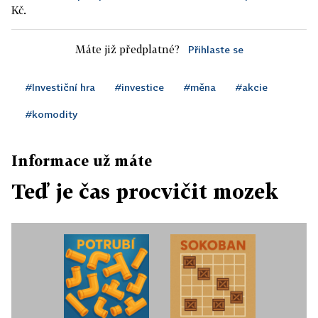
Kč.
Máte již předplatné?
Přihlaste se
#Investiční hra
#investice
#měna
#akcie
#komodity
Informace už máte
Teď je čas procvičit mozek