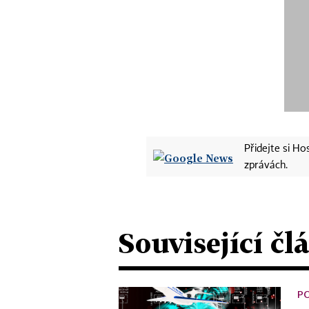
Přidejte si H
zprávách.
Související čl
P