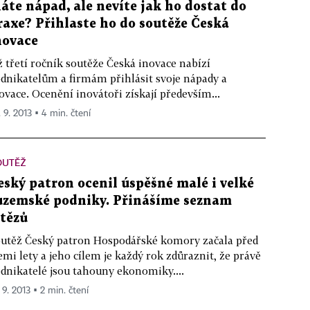
áte nápad, ale nevíte jak ho dostat do
raxe? Přihlaste ho do soutěže Česká
novace
ž třetí ročník soutěže Česká inovace nabízí
dnikatelům a firmám přihlásit svoje nápady a
ovace. Ocenění inovátoři získají především...
. 9. 2013 ▪ 4 min. čtení
OUTĚŽ
eský patron ocenil úspěšné malé i velké
uzemské podniky. Přinášíme seznam
ítězů
utěž Český patron Hospodářské komory začala před
emi lety a jeho cílem je každý rok zdůraznit, že právě
dnikatelé jsou tahouny ekonomiky....
 9. 2013 ▪ 2 min. čtení