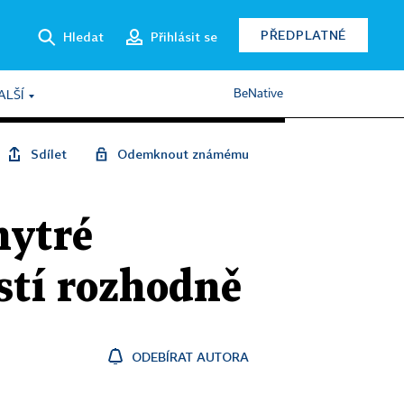
PŘEDPLATNÉ
Hledat
Přihlásit se
BeNative
ALŠÍ
Sdílet
Odemknout známému
hytré
stí rozhodně
ODEBÍRAT AUTORA