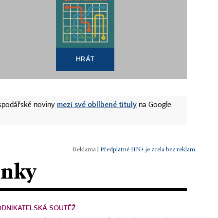
HRÁT
mezi své oblíbené tituly
ospodářské noviny
na Google
|
Předplatné HN+ je zcela bez reklam.
ánky
ODNIKATELSKÁ SOUTĚŽ