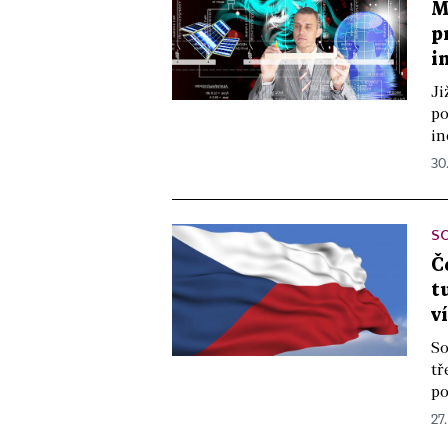
M
p
i
Ji
po
in
30
S
Č
t
v
So
tř
po
27.