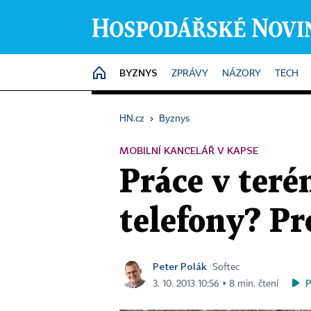
BYZNYS
HOME
ZPRÁVY
NÁZORY
TECH
HN.cz
›
Byznys
MOBILNÍ KANCELÁŘ V KAPSE
Práce v terén
telefony? Pr
Peter Polák
Softec
3. 10. 2013 10:56 ▪ 8 min. čtení