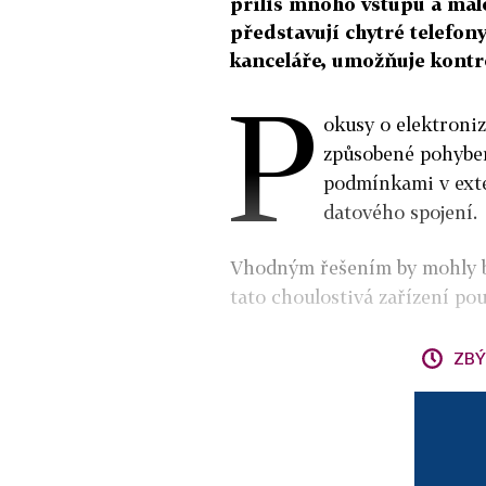
příliš mnoho vstupů a mál
představují chytré telefon
kanceláře, umožňuje kontro
P
okusy o elektroni
způsobené pohybem
podmínkami v exte
datového spojení.
Vhodným řešením by mohly být
tato choulostivá zařízení po
ZBÝ