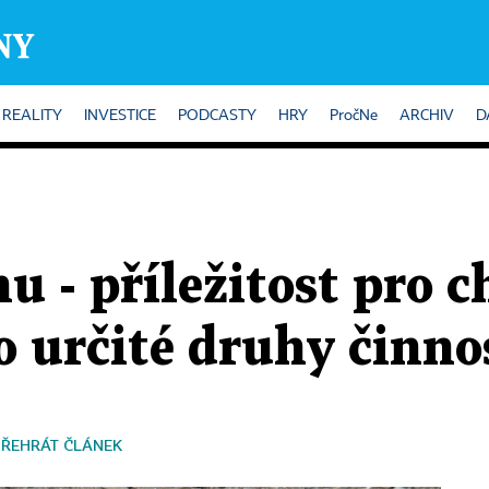
REALITY
INVESTICE
PODCASTY
HRY
PročNe
ARCHIV
D
u - příležitost pro c
o určité druhy činno
PŘEHRÁT ČLÁNEK