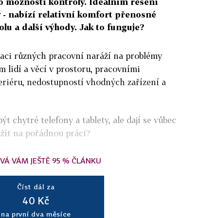
o možností kontroly. Ideálním řešení
y - nabízí relativní komfort přenosné
lu a další výhody. Jak to funguje?
zaci různých pracovní naráží na problémy
 lidí a věcí v prostoru, pracovními
riéru, nedostupností vhodných zařízení a
 chytré telefony a tablety, ale dají se vůbec
užít na pořádnou práci?
VÁ VÁM JEŠTĚ 95 % ČLÁNKU
Číst dál za
40 Kč
na první dva měsíce