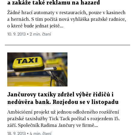
a zakáže také reklamu na hazard
Žádné hrací automaty v restauracích, pouze v kasinech
a hernách. S tím počítá nová vyhláška pražské radnice,
o které bude jednat ještě...
10. 9. 2013 ▪ 2 min. čtení
Jančurovy taxíky zdržel výběr řidičů i
nedůvěra bank. Rozjedou se v listopadu
Ambiciózní projekt už jednou odloženého rozšíření
pražské taxislužby Tick Tack počítal s rozjezdem 15.
září. Společník Radima Jančury ve firmě...
18. 9. 2013 ▪ 4 min. čtení