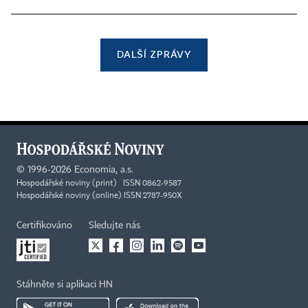
DALŠÍ ZPRÁVY
©
1996-2026
Economia, a.s.
Hospodářské noviny (print) ISSN 0862-9587
Hospodářské noviny (online) ISSN 2787-950X
Certifikováno
Sledujte nás
Stáhněte si aplikaci HN