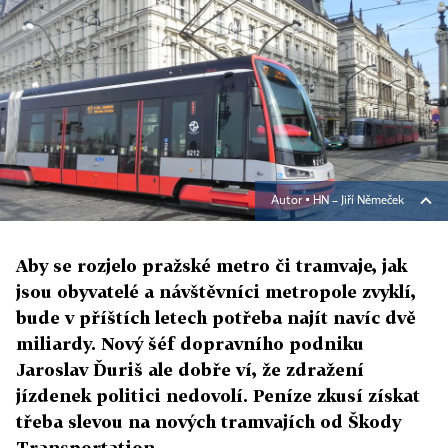
Autor ▪
HN – Jiří Němeček
Aby se rozjelo pražské metro či tramvaje, jak
jsou obyvatelé a návštěvníci metropole zvyklí,
bude v příštích letech potřeba najít navíc dvě
miliardy. Nový šéf dopravního podniku
Jaroslav Ďuriš ale dobře ví, že zdražení
jízdenek politici nedovolí. Peníze zkusí získat
třeba slevou na nových tramvajích od Škody
Transportation.