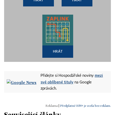
HRÁT
mezi
Přidejte si Hospodářské noviny
své oblíbené tituly
na Google
zprávách.
|
Předplatné HN+ je zcela bez reklam.
Související články