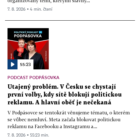
organizovaný těmi, kterými slavný...
7. 8. 2026 ▪ 4 min. čtení
55:23
PODCAST PODPÁSOVKA
Utajený problém. V Česku se chystají
první volby, kdy sítě blokují politickou
reklamu. A hlavní oběť je nečekaná
V Podpásovce se tentokrát věnujeme tématu, o kterém
se vůbec nemluví. Meta začala blokovat politickou
reklamu na Facebooku a Instagramu a...
7. 8. 2026 ▪ 55:23 min.