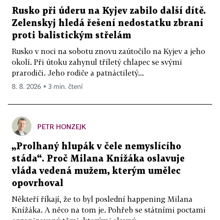
Rusko při úderu na Kyjev zabilo další dítě.
Zelenskyj hledá řešení nedostatku zbraní
proti balistickým střelám
Rusko v noci na sobotu znovu zaútočilo na Kyjev a jeho
okolí. Při útoku zahynul tříletý chlapec se svými
prarodiči. Jeho rodiče a patnáctiletý...
8. 8. 2026 ▪ 3 min. čtení
PETR HONZEJK
„Prolhaný hlupák v čele nemyslícího
stáda“. Proč Milana Knížáka oslavuje
vláda vedená mužem, kterým umělec
opovrhoval
Někteří říkají, že to byl poslední happening Milana
Knížáka. A něco na tom je. Pohřeb se státními poctami