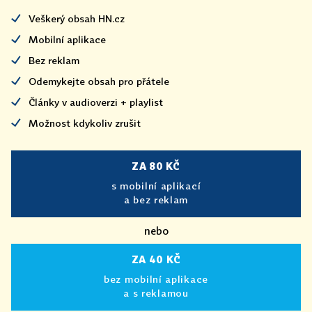
Veškerý obsah HN.cz
Mobilní aplikace
Bez reklam
Odemykejte obsah pro přátele
Články v audioverzi + playlist
Možnost kdykoliv zrušit
ZA 80 KČ
s mobilní aplikací
a bez reklam
nebo
ZA 40 KČ
bez mobilní aplikace
a s reklamou