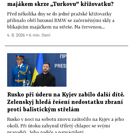
majákem skrze „Turkovu“ křižovatku?
Před několika dny se do jedné pražské křižovatky
přihnalo obří luxusní BMW se začerněnými skly a
blikajícím majáčkem na střeše. Na červenou...
4. 8. 2026 ▪ 6 min. čtení
Rusko při úderu na Kyjev zabilo další dítě.
Zelenskyj hledá řešení nedostatku zbraní
proti balistickým střelám
Rusko v noci na sobotu znovu zaútočilo na Kyjev a jeho
okolí. Při útoku zahynul tříletý chlapec se svými
prarodiči. Jeho rodiče a patnáctiletý...