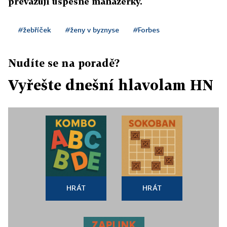
převažují úspěšné manažerky.
#žebříček
#ženy v byznyse
#Forbes
Nudíte se na poradě?
Vyřešte dnešní hlavolam HN
HRÁT
HRÁT