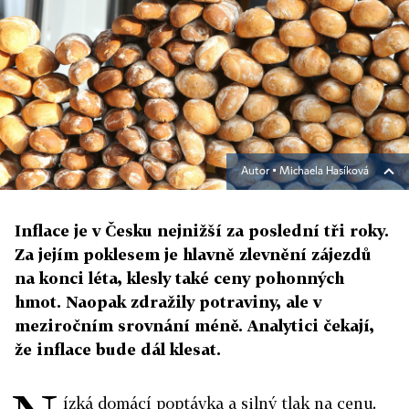
Autor ▪
Michaela Hasíková
Inflace je v Česku nejnižší za poslední tři roky.
Za jejím poklesem je hlavně zlevnění zájezdů
na konci léta, klesly také ceny pohonných
hmot. Naopak zdražily potraviny, ale v
meziročním srovnání méně. Analytici čekají,
že inflace bude dál klesat.
ízká domácí poptávka a silný tlak na cenu.