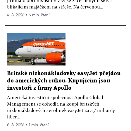
přihnalo obří luxusní BMW se začerněnými skly a
blikajícím majáčkem na střeše. Na červenou...
4. 8. 2026 ▪ 6 min. čtení
Britské nízkonákladovky easyJet přejdou
do amerických rukou. Kupujícím jsou
investoři z firmy Apollo
Americká investiční společnost Apollo Global
Management se dohodla na koupi britských
nízkonákladových aerolinek easyJet za 5,7 miliardy
liber...
6. 8. 2026 ▪ 1 min. čtení