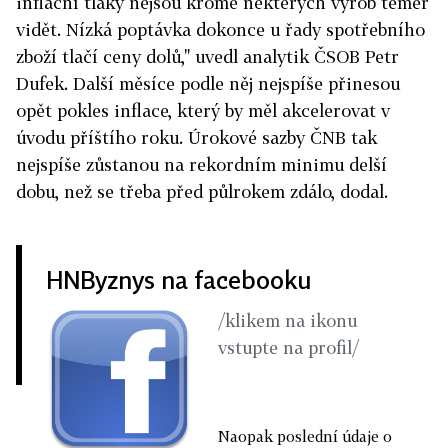
inflační tlaky nejsou kromě některých výrob téměř
vidět. Nízká poptávka dokonce u řady spotřebního
zboží tlačí ceny dolů," uvedl analytik ČSOB Petr
Dufek. Další měsíce podle něj nejspíše přinesou
opět pokles inflace, který by měl akcelerovat v
úvodu příštího roku. Úrokové sazby ČNB tak
nejspíše zůstanou na rekordním minimu delší
dobu, než se třeba před půlrokem zdálo, dodal.
HNByznys na facebooku
/klikem na ikonu
vstupte na profil/
Naopak poslední údaje o