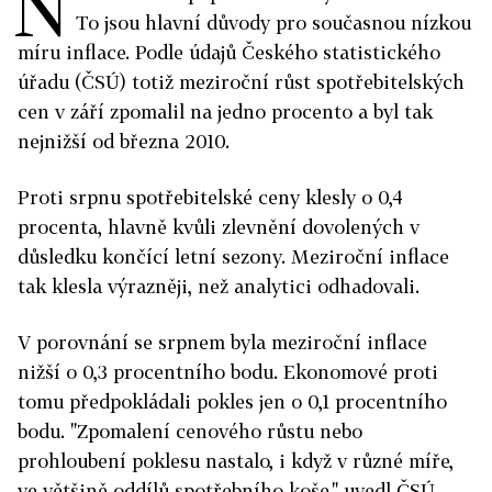
N
To jsou hlavní důvody pro současnou nízkou
míru inflace. Podle údajů Českého statistického
úřadu (ČSÚ) totiž meziroční růst spotřebitelských
cen v září zpomalil na jedno procento a byl tak
nejnižší od března 2010.
Proti srpnu spotřebitelské ceny klesly o 0,4
procenta, hlavně kvůli zlevnění dovolených v
důsledku končící letní sezony. Meziroční inflace
tak klesla výrazněji, než analytici odhadovali.
V porovnání se srpnem byla meziroční inflace
nižší o 0,3 procentního bodu. Ekonomové proti
tomu předpokládali pokles jen o 0,1 procentního
bodu. "Zpomalení cenového růstu nebo
prohloubení poklesu nastalo, i když v různé míře,
ve většině oddílů spotřebního koše," uvedl ČSÚ.