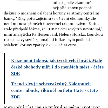
inflaci podle ekonomů
nejspíše znovu podpoří
diskuse o možném oslabení koruny ze strany centrální
banky. "Díky potvrzujícímu se oživení ekonomiky ale
není nutnost přímých intervencí tak intenzivní. Zatím
stále předpokládáme, že ČNB na devizový trh nevstoupí,"
míní analytička Raiffeisenbank Helena Horská. Logickou
reakcí na výrazné zpomalení inflace bylo podle ní
oslabení koruny zpátky k 25,56 Kč za euro.
Krize není taková, jak tvrdí velcí hráči. Malé
české obchody míří i do menších měst
- čtěte
ZDE
Trend slev je sebevražedný. Nákupních
center ubude, říká šéf outletu Hatě
- čtěte
ZDE
Meziroční růst cen se zmírnil zejména u potravin,