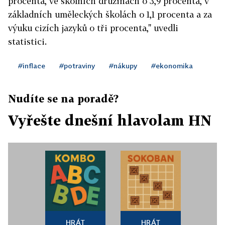
procenta, ve školních družinách o 3,9 procenta, v
základních uměleckých školách o 1,1 procenta a za
výuku cizích jazyků o tři procenta," uvedli
statistici.
#inflace
#potraviny
#nákupy
#ekonomika
Nudíte se na poradě?
Vyřešte dnešní hlavolam HN
HRÁT
HRÁT