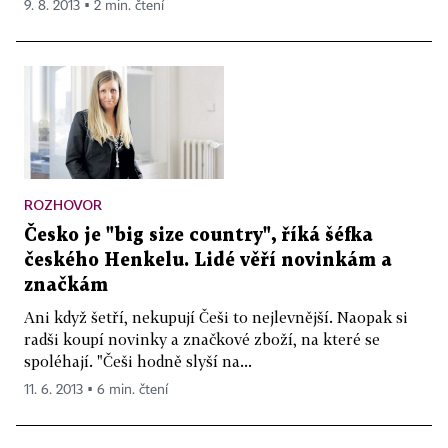
9. 8. 2013 ▪ 2 min. čtení
ROZHOVOR
Česko je "big size country", říká šéfka
českého Henkelu. Lidé věří novinkám a
značkám
Ani když šetří, nekupují Češi to nejlevnější. Naopak si
radši koupí novinky a značkové zboží, na které se
spoléhají. "Češi hodně slyší na...
11. 6. 2013 ▪ 6 min. čtení