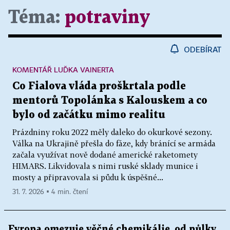
Téma:
potraviny
ODEBÍRAT
KOMENTÁŘ LUĎKA VAINERTA
Co Fialova vláda proškrtala podle
mentorů Topolánka s Kalouskem a co
bylo od začátku mimo realitu
Prázdniny roku 2022 měly daleko do okurkové sezony.
Válka na Ukrajině přešla do fáze, kdy bránící se armáda
začala využívat nově dodané americké raketomety
HIMARS. Likvidovala s nimi ruské sklady munice i
mosty a připravovala si půdu k úspěšné...
31. 7. 2026 ▪ 4 min. čtení
Evropa omezuje věčné chemikálie, od půlky