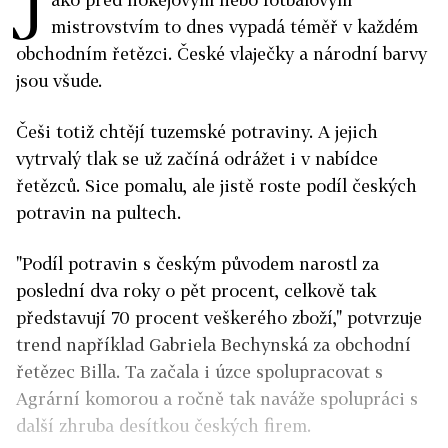
J
mistrovstvím to dnes vypadá téměř v každém
obchodním řetězci. České vlaječky a národní barvy
jsou všude.
Češi totiž chtějí tuzemské potraviny. A jejich
vytrvalý tlak se už začíná odrážet i v nabídce
řetězců. Sice pomalu, ale jistě roste podíl českých
potravin na pultech.
"Podíl potravin s českým původem narostl za
poslední dva roky o pět procent, celkově tak
představují 70 procent veškerého zboží," potvrzuje
trend například Gabriela Bechynská za obchodní
řetězec Billa. Ta začala i úzce spolupracovat s
Agrární komorou a ročně tak naváže spolupráci s
další zhruba desítkou českých firem.