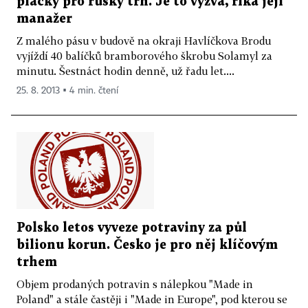
placky pro ruský trh. Je to výzva, říká její
manažer
Z malého pásu v budově na okraji Havlíčkova Brodu
vyjíždí 40 balíčků bramborového škrobu Solamyl za
minutu. Šestnáct hodin denně, už řadu let....
25. 8. 2013 ▪ 4 min. čtení
Polsko letos vyveze potraviny za půl
bilionu korun. Česko je pro něj klíčovým
trhem
Objem prodaných potravin s nálepkou "Made in
Poland" a stále častěji i "Made in Europe", pod kterou se