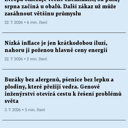
srpna začíná u obalů. Další zákaz už může
zasáhnout většinu průmyslu
22. 7. 2026 ▪ 6 min. čtení
Nízká inflace je jen krátkodobou iluzí,
nahoru ji poženou hlavně ceny energií
22. 7. 2026 ▪ 2 min. čtení
Buráky bez alergenů, pšenice bez lepku a
plodiny, které přežijí vedra. Genové
inženýrství otevírá cestu k řešení problémů
světa
3. 7. 2026 ▪ 5 min. čtení