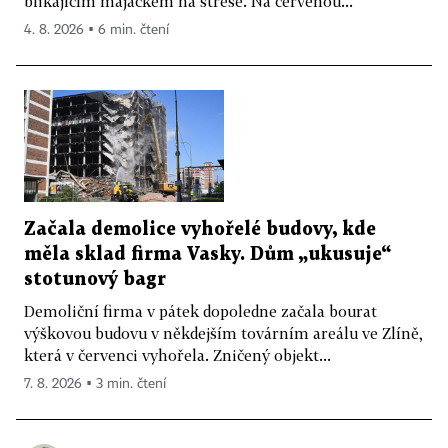
blikajícím majáčkem na střeše. Na červenou...
4. 8. 2026 ▪ 6 min. čtení
Začala demolice vyhořelé budovy, kde
měla sklad firma Vasky. Dům „ukusuje“
stotunový bagr
Demoliční firma v pátek dopoledne začala bourat
výškovou budovu v někdejším továrním areálu ve Zlíně,
která v červenci vyhořela. Zničený objekt...
7. 8. 2026 ▪ 3 min. čtení