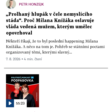
PETR HONZEJK
„Prolhaný hlupák v čele nemyslícího
stáda“. Proč Milana Knížáka oslavuje
vláda vedená mužem, kterým umělec
opovrhoval
Někteří říkají, že to byl poslední happening Milana
Knížáka. A něco na tom je. Pohřeb se státními poctami
organizovaný těmi, kterými slavný...
7. 8. 2026 ▪ 4 min. čtení
55:23