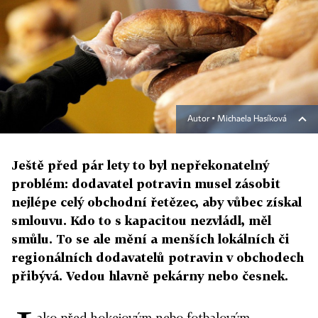
Autor ▪
Michaela Hasíková
Ještě před pár lety to byl nepřekonatelný
problém: dodavatel potravin musel zásobit
nejlépe celý obchodní řetězec, aby vůbec získal
smlouvu. Kdo to s kapacitou nezvládl, měl
smůlu. To se ale mění a menších lokálních či
regionálních dodavatelů potravin v obchodech
přibývá. Vedou hlavně pekárny nebo česnek.
ako před hokejovým nebo fotbalovým