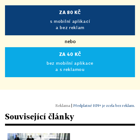
ZA 80 KČ
s mobilní aplikací
a bez reklam
nebo
ZA 40 KČ
bez mobilní aplikace
a s reklamou
|
Předplatné HN+ je zcela bez reklam.
Související články