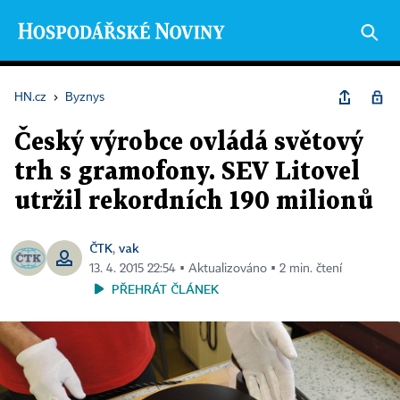
HN.cz
›
Byznys
Český výrobce ovládá světový
trh s gramofony. SEV Litovel
utržil rekordních 190 milionů
ČTK
vak
,
13. 4. 2015 22:54 ▪ Aktualizováno ▪ 2 min. čtení
PŘEHRÁT ČLÁNEK