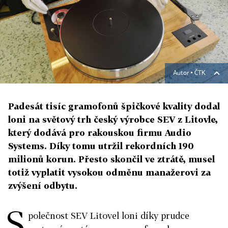
Autor ▪
ČTK
Padesát tisíc gramofonů špičkové kvality dodal
loni na světový trh český výrobce SEV z Litovle,
který dodává pro rakouskou firmu Audio
Systems. Díky tomu utržil rekordních 190
milionů korun. Přesto skončil ve ztrátě, musel
totiž vyplatit vysokou odměnu manažerovi za
zvýšení odbytu.
S
polečnost SEV Litovel loni díky prudce