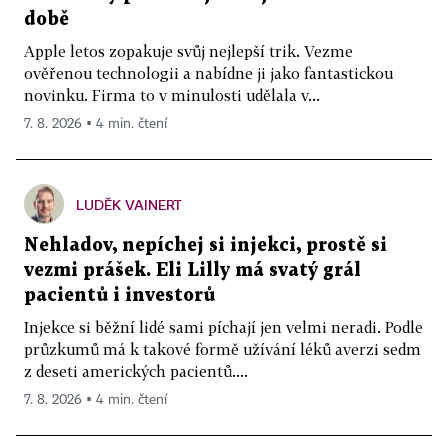
době
Apple letos zopakuje svůj nejlepší trik. Vezme
ověřenou technologii a nabídne ji jako fantastickou
novinku. Firma to v minulosti udělala v...
7. 8. 2026 ▪ 4 min. čtení
LUDĚK VAINERT
Nehladov, nepíchej si injekci, prostě si
vezmi prášek. Eli Lilly má svatý grál
pacientů i investorů
Injekce si běžní lidé sami píchají jen velmi neradi. Podle
průzkumů má k takové formě užívání léků averzi sedm
z deseti amerických pacientů....
7. 8. 2026 ▪ 4 min. čtení