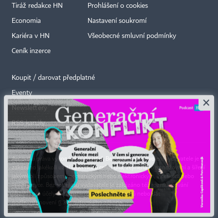
Tiráž redakce HN
Prohlášení o cookies
Economia
Nastavení soukromí
Kariéra v HN
Všeobecné smluvní podmínky
Ceník inzerce
Koupit / darovat předplatné
Eventy
×
Newslettery
RSS kanály
Autorská práva vykonává vydavatel. Bez písemného svolení vydavatele je
zakázáno jakékoli užití částí nebo celku díla, zejména rozmnožování a šíření
jakýmkoli způsobem, mechanickým nebo elektronickým, v českém nebo
jiném jazyce. Bez souhlasu vydavatele je zakázáno též rozmnožování
obsahu pro účely automatizované analýzy textů nebo dat
podle ustanovení § 39c autorského zákona.