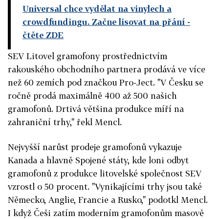
Universal chce vydělat na vinylech a
crowdfundingu. Začne lisovat na přání
-
čtěte ZDE
SEV Litovel gramofony prostřednictvím
rakouského obchodního partnera prodává ve více
než 60 zemích pod značkou Pro-Ject. "V Česku se
ročně prodá maximálně 400 až 500 našich
gramofonů. Drtivá většina produkce míří na
zahraniční trhy," řekl Mencl.
Nejvyšší narůst prodeje gramofonů vykazuje
Kanada a hlavně Spojené státy, kde loni odbyt
gramofonů z produkce litovelské společnost SEV
vzrostl o 50 procent. "Vynikajícími trhy jsou také
Německo, Anglie, Francie a Rusko," podotkl Mencl.
I když Češi zatím moderním gramofonům masově