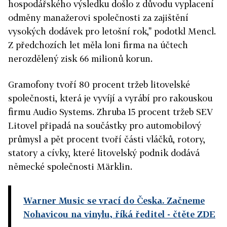
hospodářského výsledku došlo z důvodu vyplacení
odměny manažerovi společnosti za zajištění
vysokých dodávek pro letošní rok," podotkl Mencl.
Z předchozích let měla loni firma na účtech
nerozdělený zisk 66 milionů korun.
Gramofony tvoří 80 procent tržeb litovelské
společnosti, která je vyvíjí a vyrábí pro rakouskou
firmu Audio Systems. Zhruba 15 procent tržeb SEV
Litovel připadá na součástky pro automobilový
průmysl a pět procent tvoří části vláčků, rotory,
statory a cívky, které litovelský podnik dodává
německé společnosti Märklin.
Warner Music se vrací do Česka. Začneme
Nohavicou na vinylu, říká ředitel
- čtěte ZDE