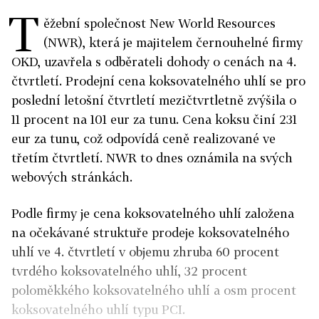
T
ěžební společnost New World Resources
(NWR), která je majitelem černouhelné firmy
OKD, uzavřela s odběrateli dohody o cenách na 4.
čtvrtletí. Prodejní cena koksovatelného uhlí se pro
poslední letošní čtvrtletí mezičtvrtletně zvýšila o
11 procent na 101 eur za tunu. Cena koksu činí 231
eur za tunu, což odpovídá ceně realizované ve
třetím čtvrtletí. NWR to dnes oznámila na svých
webových stránkách.
Podle firmy je cena koksovatelného uhlí založena
na očekávané struktuře prodeje koksovatelného
uhlí ve 4. čtvrtletí v objemu zhruba 60 procent
tvrdého koksovatelného uhlí, 32 procent
poloměkkého koksovatelného uhlí a osm procent
koksovatelného uhlí typu PCI.