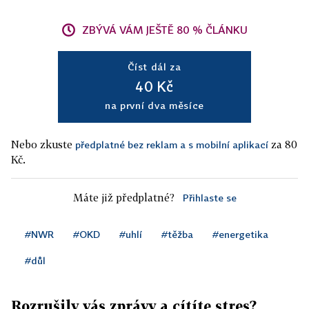
ZBÝVÁ VÁM JEŠTĚ 80 % ČLÁNKU
Číst dál za
40 Kč
na první dva měsíce
Nebo zkuste
za 80
předplatné bez reklam a s mobilní aplikací
Kč.
Máte již předplatné?
Přihlaste se
#NWR
#OKD
#uhlí
#těžba
#energetika
#důl
Rozrušily vás zprávy a cítíte stres?