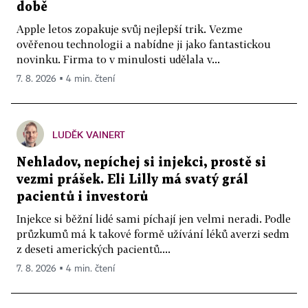
době
Apple letos zopakuje svůj nejlepší trik. Vezme
ověřenou technologii a nabídne ji jako fantastickou
novinku. Firma to v minulosti udělala v...
7. 8. 2026 ▪ 4 min. čtení
LUDĚK VAINERT
Nehladov, nepíchej si injekci, prostě si
vezmi prášek. Eli Lilly má svatý grál
pacientů i investorů
Injekce si běžní lidé sami píchají jen velmi neradi. Podle
průzkumů má k takové formě užívání léků averzi sedm
z deseti amerických pacientů....
7. 8. 2026 ▪ 4 min. čtení