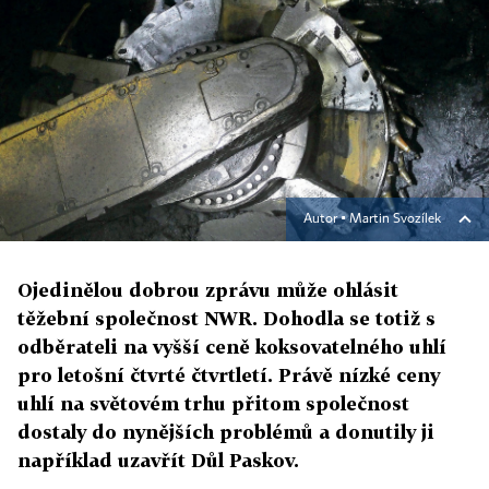
Autor ▪
Martin Svozílek
Ojedinělou dobrou zprávu může ohlásit
těžební společnost NWR. Dohodla se totiž s
odběrateli na vyšší ceně koksovatelného uhlí
pro letošní čtvrté čtvrtletí. Právě nízké ceny
uhlí na světovém trhu přitom společnost
dostaly do nynějších problémů a donutily ji
například uzavřít Důl Paskov.