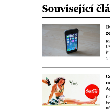
Související čl
R
z
Kv
US
je
3. 
C
n
A
Do
te
ně