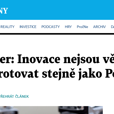
REALITY
INVESTICE
PODCASTY
HRY
PročNe
ARCHIV
D
er: Inovace nejsou v
tovat stejně jako P
PŘEHRÁT ČLÁNEK