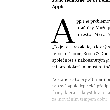
zdálo nemožné, že by Pola
Apple.
A
pple je problémo
hračičky. Může p
investor Marc Fa
„To je ten typ akcie, o který
reportu Gloom, Boom & Doom 
společnost s nakousnutým jab
miliard dolarů, nemusí nutně
Nestane se to prý zítra ani p
pro své apokalyptické předpo
firmy, která se kdysi hřála n
za inovačním tempem doby.