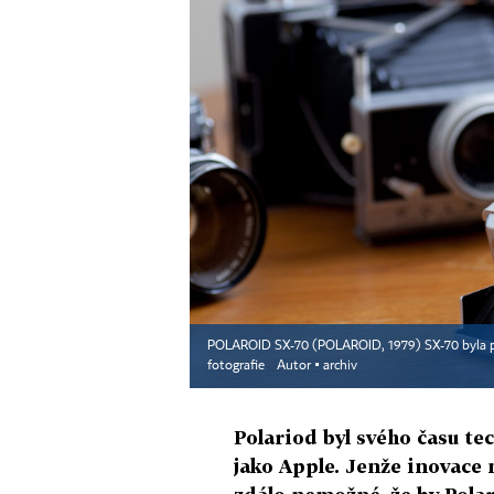
POLAROID SX-70 (POLAROID, 1979) SX-70 byla prv
fotografie
Autor ▪
archiv
Polariod byl svého času te
jako Apple. Jenže inovace 