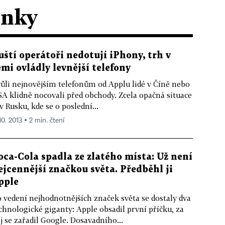
ánky
uští operátoři nedotují iPhony, trh v
emi ovládly levnější telefony
ůli nejnovějším telefonům od Applu lidé v Číně nebo
A klidně nocovali před obchody. Zcela opačná situace
 v Rusku, kde se o poslední...
10. 2013 ▪ 2 min. čtení
oca-Cola spadla ze zlatého místa: Už není
ejcennější značkou světa. Předběhl ji
pple
 vedení nejhodnotnějších značek světa se dostaly dva
chnologické giganty: Apple obsadil první příčku, za
j se zařadil Google. Dosavadního...