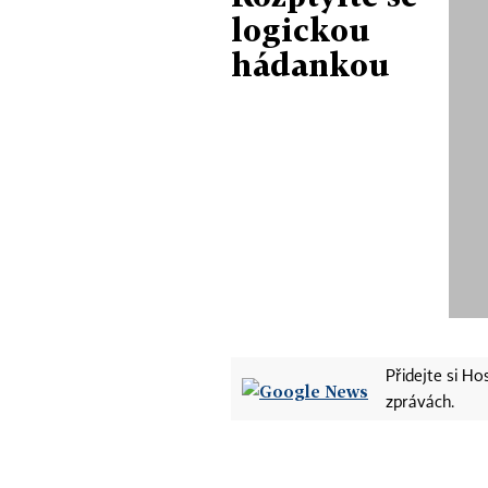
logickou
hádankou
Přidejte si H
zprávách.