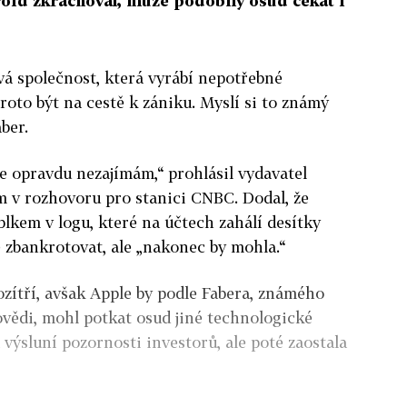
roid zkrachoval, může podobný osud čekat i
vá společnost, která vyrábí nepotřebné
roto být na cestě k zániku. Myslí si to známý
ber.
 se opravdu nezajímám,“ prohlásil vydavatel
v rozhovoru pro stanici CNBC. Dodal, že
lkem v logu, které na účtech zahálí desítky
 zbankrotovat, ale „nakonec by mohla.“
ozítří, avšak Apple by podle Fabera, známého
vědi, mohl potkat osud jiné technologické
a výsluní pozornosti investorů, ale poté zaostala