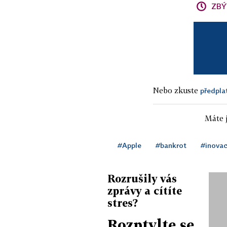
ZBÝ
Nebo zkuste
předpla
Máte j
#Apple
#bankrot
#inova
Rozrušily vás
zprávy a cítíte
stres?
Rozptylte se