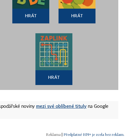
HRÁT
HRÁT
HRÁT
mezi své oblíbené tituly
ospodářské noviny
na Google
|
Předplatné HN+ je zcela bez reklam.