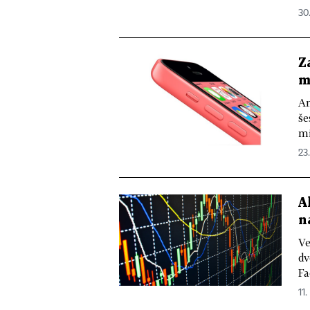
30.
Z
m
An
še
mi
23.
A
n
Ve
dv
Fa
11.