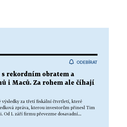
ODEBÍRAT
 s rekordním obratem a
ů i Maců. Za rohem ale číhají
výsledky za třetí fiskální čtvrtletí, které
ýsledková zpráva, kterou investorům přinesl Tim
i. Od 1. září firmu převezme dosavadní...