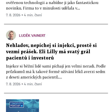
ověřenou technologii a nabídne ji jako fantastickou
novinku. Firma to v minulosti udělala v...
7. 8. 2026 ▪ 4 min. čtení
LUDĚK VAINERT
Nehladov, nepíchej si injekci, prostě si
vezmi prášek. Eli Lilly má svatý grál
pacientů i investorů
Injekce si běžní lidé sami píchají jen velmi neradi. Podle
průzkumů má k takové formě užívání léků averzi sedm
z deseti amerických pacientů....
7. 8. 2026 ▪ 4 min. čtení