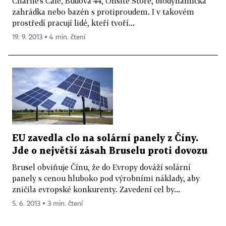
Charlie's Café, Budova 44, Onsite Store, biodynamická
zahrádka nebo bazén s protiproudem. I v takovém
prostředí pracují lidé, kteří tvoří...
19. 9. 2013 ▪ 4 min. čtení
EU zavedla clo na solární panely z Číny.
Jde o největší zásah Bruselu proti dovozu
Brusel obviňuje Čínu, že do Evropy dováží solární
panely s cenou hluboko pod výrobními náklady, aby
zničila evropské konkurenty. Zavedení cel by...
5. 6. 2013 ▪ 3 min. čtení