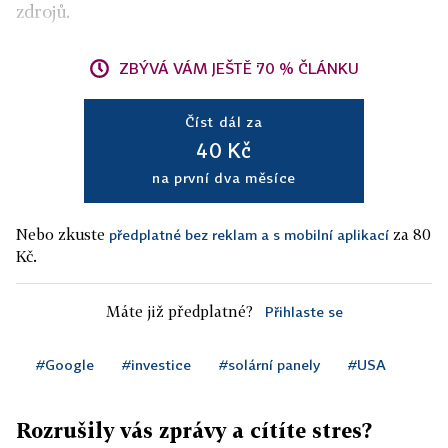
zdrojů.
ZBÝVÁ VÁM JEŠTĚ 70 % ČLÁNKU
Číst dál za
40 Kč
na první dva měsíce
Nebo zkuste
za 80
předplatné bez reklam a s mobilní aplikací
Kč.
Máte již předplatné?
Přihlaste se
#Google
#investice
#solární panely
#USA
Rozrušily vás zprávy a cítíte stres?