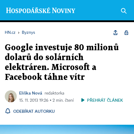
HN.cz
›
Byznys
Google investuje 80 milionů
dolarů do solárních
elektráren. Microsoft a
Facebook táhne vítr
Eliška Nová
redaktorka
PŘEHRÁT ČLÁNEK
15. 11. 2013 19:26 ▪ 2 min. čtení
ODEBÍRAT AUTORKU