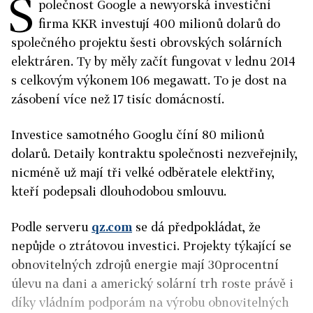
S
polečnost Google a newyorská investiční
firma KKR investují 400 milionů dolarů do
společného projektu šesti obrovských solárních
elektráren. Ty by měly začít fungovat v lednu 2014
s celkovým výkonem 106 megawatt. To je dost na
zásobení více než 17 tisíc domácností.
Investice samotného Googlu číní 80 milionů
dolarů. Detaily kontraktu společnosti nezveřejnily,
nicméně už mají tři velké odběratele elektřiny,
kteří podepsali dlouhodobou smlouvu.
Podle serveru
qz.com
se dá předpokládat, že
nepůjde o ztrátovou investici. Projekty týkající se
obnovitelných zdrojů energie mají 30procentní
úlevu na dani a americký solární trh roste právě i
díky vládním podporám na výrobu obnovitelných