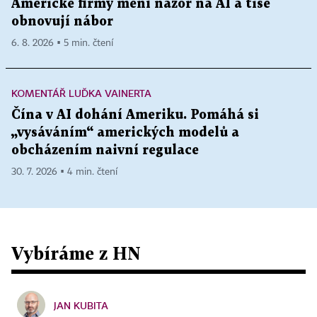
Americké firmy mění názor na AI a tiše
obnovují nábor
6. 8. 2026 ▪ 5 min. čtení
KOMENTÁŘ LUĎKA VAINERTA
Čína v AI dohání Ameriku. Pomáhá si
„vysáváním“ amerických modelů a
obcházením naivní regulace
30. 7. 2026 ▪ 4 min. čtení
Vybíráme z HN
JAN KUBITA