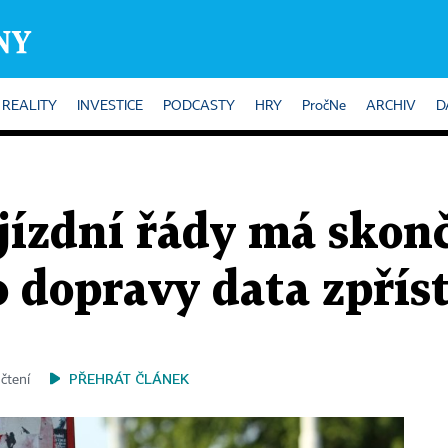
REALITY
INVESTICE
PODCASTY
HRY
PročNe
ARCHIV
D
ízdní řády má skonč
o dopravy data zpřís
PŘEHRÁT ČLÁNEK
 čtení