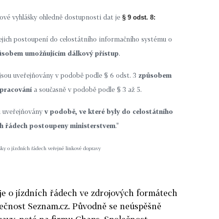
ové vyhlášky ohledně dostupnosti dat je
§ 9 odst. 8:
jejich postoupení do celostátního informačního systému o
ůsobem umožňujícím dálkový přístup
.
 jsou uveřejňovány v podobě podle § 6 odst. 3
způsobem
pracování
a současně v podobě podle § 3 až 5.
ou uveřejňovány
v podobě, ve které byly do celostátního
ch řádech postoupeny ministerstvem
."
ky o jízdních řádech veřejné linkové dopravy
je o jízdních řádech ve zdrojových formátech
olečnost Seznam.cz. Původně se neúspěšně