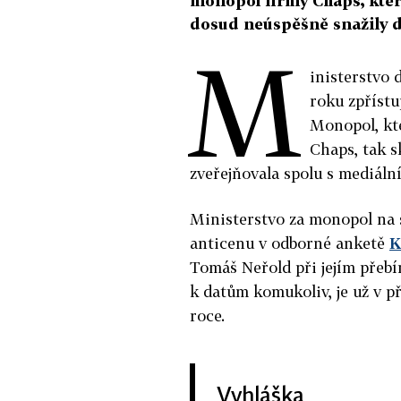
monopol firmy Chaps, která
dosud neúspěšně snažily d
M
inisterstvo 
roku zpřístu
Monopol, kte
Chaps, tak s
zveřejňovala spolu s mediá
Ministerstvo za monopol na s
anticenu v odborné anketě
K
Tomáš Neřold při jejím přebí
k datům komukoliv, je už v p
roce.
Vyhláška