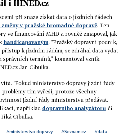
il i IHNED.cz
kcemi při snaze získat data o jízdních řádech
o změny v pražské hromadné dopravě
. Ten
ry ve financování MHD a rovněž zmapoval, jak
 k
handicapovaným
. "Pražský dopravní podnik,
přístup k jízdním řádům, se zdráhal data vydat
m správních termínů," komentoval vznik
HNED.cz Jan Cibulka.
vítá. "Pokud ministerstvo dopravy jízdní řády
 problémy tím vyřeší, protože všechny
vinnost jízdní řády ministerstvu předávat.
likací, například
dopravního analyzátoru
či
 říká Cibulka.
#ministerstvo dopravy
#Seznam.cz
#data