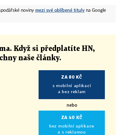
mezi své oblíbené tituly
ospodářské noviny
na Google
ma. Když si předplatíte HN,
echny naše články
.
ZA 80 KČ
s mobilní aplikací
a bez reklam
nebo
ZA 40 KČ
bez mobilní aplikace
a s reklamou