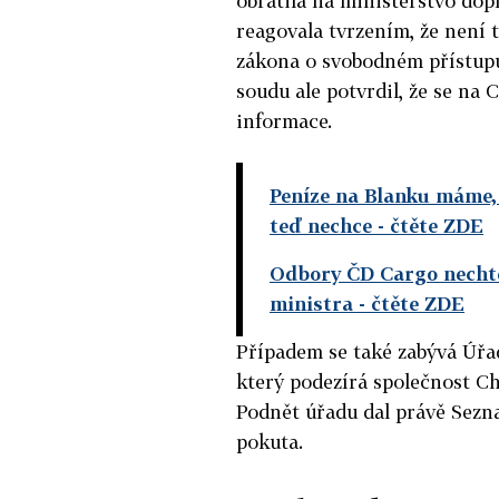
obrátila na ministerstvo dop
reagovala tvrzením, že není
zákona o svobodném přístup
soudu ale potvrdil, že se na
informace.
Peníze na Blanku máme, 
teď nechce
- čtěte ZDE
Odbory ČD Cargo nechtěj
ministra
- čtěte ZDE
Případem se také zabývá Úřa
který podezírá společnost C
Podnět úřadu dal právě Sezn
pokuta.