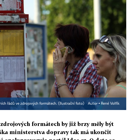
ních řádů ve zdrojových formátech. (Ilustrační foto)
Autor ▪
René Volfík
 zdrojových formátech by již brzy měly být
ška ministerstva dopravy tak má ukončit