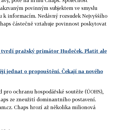
ravy, poté na firmu Chaps. Společnost
 takzvaným povinným subjektem ve smyslu
u k informacím. Nedávný rozsudek Nejvyššího
 Chaps částečně vztahuje povinnost poskytovat
tvrdí pražský primátor Hudeček. Platit ale
í jednat o propouštění. Čekají na nového
d pro ochranu hospodářské soutěže (ÚOHS),
haps ze zneužití dominantního postavení.
am.cz. Chaps hrozí až několika milionová