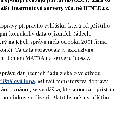
 spoluprovozuje portál Idos.cz. O data se
alší internetové servery včetně IHNED.cz.
dopravy připravilo vyhlášku, která od příštího
pní komukoliv data o jízdních řádech.
rý na jejich správu měla od roku 2001 firma
končí. Ta data spravovala a exkluzivně
lním domem MAFRA na serveru Idos.cz.
právu dat jízdních řádů získalo ve středu
řišťálová lupa
. Mluvčí ministerstva dopravy
rání oznámil, že vyhláška, která umožní přístup
řipomínkovém řízení. Platit by měla v příštím