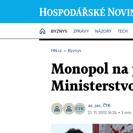
BYZNYS
HOME
ZPRÁVY
NÁZORY
TECH
HN.cz
›
Byznys
Monopol na j
Ministerstv
ac
jac
ČTK
,
,
21. 11. 2013 16:24 ▪ 3 min.