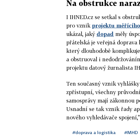
Na obstrukce naraz
I IHNED.cz se setkal s obstru
pro vznik
projektu měřícíh
ukázal, jaký
dopad
měly úspo
přátelská je veřejná doprava
který dlouhodobě komplikuje 
a obstruoval i nedodržování
projektu datový žurnalista I
Ten současný vznik vyhlášky 
zpřístupní, všechny průvodní
samosprávy mají zákonnou po
Usnadní se tak vznik řady ap
nového vyhledávače spojení,"
#doprava a logistika
#MHD