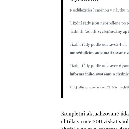
Nejdůležitější změnou v návrhu n
"Jízdní řády jsou neprodleně po 
jízdních řádech
zveřejňovány zp
Jízdní řády podle odstavců 4 a 5
umožňujícím automatizované z
Jízdní řády podle odstavce 6 js
informačního systému o jízdní
Zdroj: Ministerstvo dopravy ČR,
Návrh vyhláš
Kompletní aktualizované úda
chtěla v roce 2011 získat sp