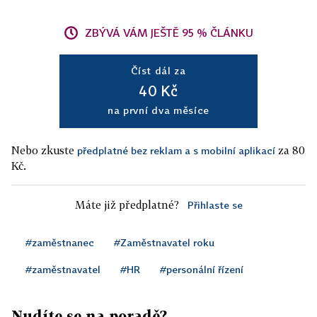
ZBÝVÁ VÁM JEŠTĚ 95 % ČLÁNKU
Číst dál za
40 Kč
na první dva měsíce
Nebo zkuste
za 80
předplatné bez reklam a s mobilní aplikací
Kč.
Máte již předplatné?
Přihlaste se
#zaměstnanec
#Zaměstnavatel roku
#zaměstnavatel
#HR
#personální řízení
Nudíte se na poradě?