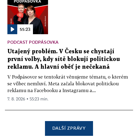
55:23
PODCAST PODPÁSOVKA
Utajený problém. V Česku se chystají
první volby, kdy sítě blokují politickou
reklamu. A hlavní oběť je nečekaná
V Podpásovce se tentokrát věnujeme tématu, o kterém
se vůbec nemluví. Meta začala blokovat politickou
reklamu na Facebooku a Instagramu a...
7. 8. 2026 ▪ 55:23 min.
DALŠÍ ZPRÁVY