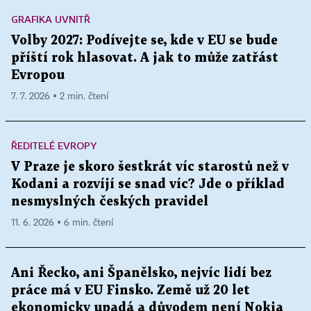
GRAFIKA UVNITŘ
Volby 2027: Podívejte se, kde v EU se bude
příští rok hlasovat. A jak to může zatřást
Evropou
7. 7. 2026 ▪ 2 min. čtení
ŘEDITELÉ EVROPY
V Praze je skoro šestkrát víc starostů než v
Kodani a rozvíjí se snad víc? Jde o příklad
nesmyslných českých pravidel
11. 6. 2026 ▪ 6 min. čtení
Ani Řecko, ani Španělsko, nejvíc lidí bez
práce má v EU Finsko. Země už 20 let
ekonomicky upadá a důvodem není Nokia