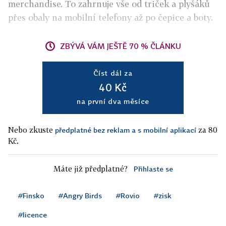
merchandise. To zahrnuje vše od triček a plyšáků
přes obaly na mobilní telefony až po čepice a boty.
ZBÝVÁ VÁM JEŠTĚ 70 % ČLÁNKU
Číst dál za
40 Kč
na první dva měsíce
Nebo zkuste
za 80
předplatné bez reklam a s mobilní aplikací
Kč.
Máte již předplatné?
Přihlaste se
#Finsko
#Angry Birds
#Rovio
#zisk
#licence