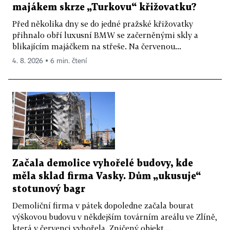
majákem skrze „Turkovu“ křižovatku?
Před několika dny se do jedné pražské křižovatky
přihnalo obří luxusní BMW se začerněnými skly a
blikajícím majáčkem na střeše. Na červenou...
4. 8. 2026 ▪ 6 min. čtení
Začala demolice vyhořelé budovy, kde
měla sklad firma Vasky. Dům „ukusuje“
stotunový bagr
Demoliční firma v pátek dopoledne začala bourat
výškovou budovu v někdejším továrním areálu ve Zlíně,
která v červenci vyhořela. Zničený objekt...