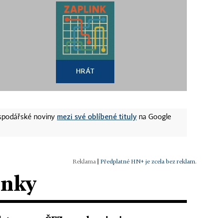
HRÁT
mezi své oblíbené tituly
ospodářské noviny
na Google
|
Předplatné HN+ je zcela bez reklam.
ánky