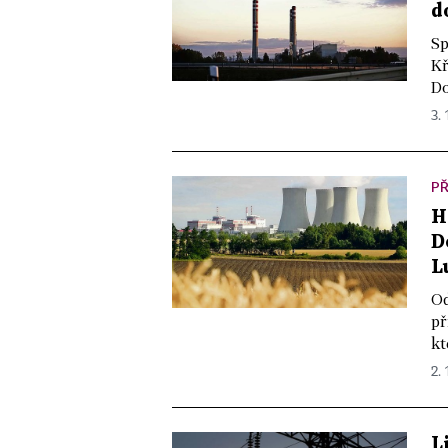
d
Sp
Kř
Do
3. 
PŘ
H
D
L
Od
př
kt
2. 
L