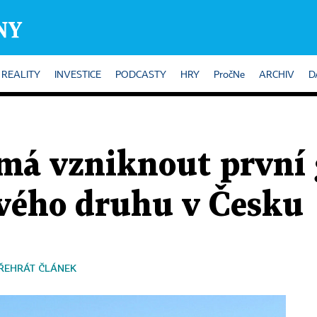
REALITY
INVESTICE
PODCASTY
HRY
PročNe
ARCHIV
D
má vzniknout první 
svého druhu v Česku
ŘEHRÁT ČLÁNEK