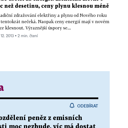
íc než desetinu, ceny plynu klesnou méně
adiční zdražování elektřiny a plynu od Nového roku
 tentokrát nečeká. Naopak ceny energií mají v novém
ce klesnout. Výraznější úspory se...
 12. 2013 ▪ 2 min. čtení
a
ODEBÍRAT
rozdělení peněz z emisních
ti moc nezbude, víc má dostat