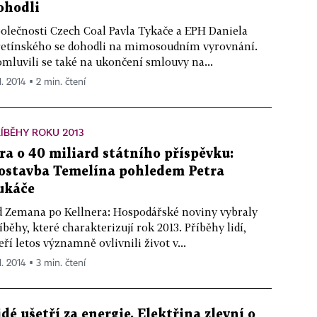
ohodli
olečnosti Czech Coal Pavla Tykače a EPH Daniela
etínského se dohodli na mimosoudním vyrovnání.
mluvili se také na ukončení smlouvy na...
1. 2014 ▪ 2 min. čtení
ÍBĚHY ROKU 2013
ra o 40 miliard státního příspěvku:
ostavba Temelína pohledem Petra
ukáče
 Zemana po Kellnera: Hospodářské noviny vybraly
íběhy, které charakterizují rok 2013. Příběhy lidí,
eří letos významně ovlivnili život v...
1. 2014 ▪ 3 min. čtení
idé ušetří za energie. Elektřina zlevní o