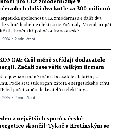
lstom pro ČEZ zmodernizuje v
očeradech další dva kotle za 300 milionů
ergetická společnost ČEZ zmodernizuje další dva
tle v hnědouhelné elektrárně Počerady. V tendru opět
ítězila brněnská pobočka francouzské...
1. 2014 ▪ 2 min. čtení
KONOM: Češi méně střídají dodavatele
nergií. Začali zase věřit velkým firmám
ši o poznání méně mění dodavatele elektřiny a
ynu. Podle statistik organizátora energetického trhu
E byl počet změn dodavatelů u elektřiny...
1. 2014 ▪ 2 min. čtení
eden z největších sporů v české
nergetice skončil: Tykač s Křetínským se