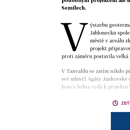
podobným projektem ale už
Semilech.
V
ýstavbu geotermá
Jablonecku spole
městě v areálu z
projekt připravo
proti záměru postavila velká 
V Tanvaldu se zatím nikdo pr
své mluvčí Agáty Jankovské o
konce ledna vydá k projektu
ZBÝ