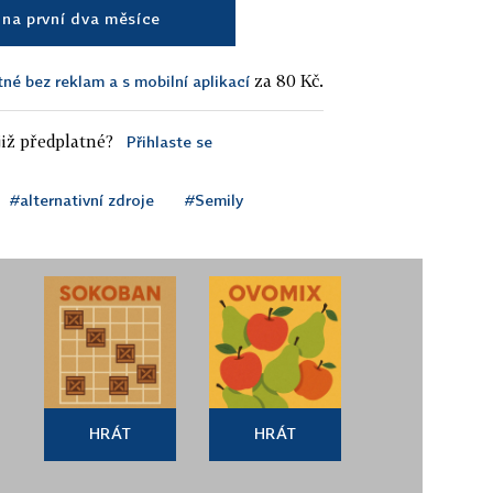
na první dva měsíce
za 80 Kč.
tné bez reklam a s mobilní aplikací
iž předplatné?
Přihlaste se
#alternativní zdroje
#Semily
HRÁT
HRÁT