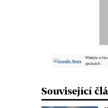
Přidejte si H
zprávách.
Související čl