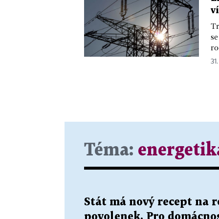
v
Tr
se
ro
31.
Téma:
energetik
Stát má nový recept na 
povolenek. Pro domácnos