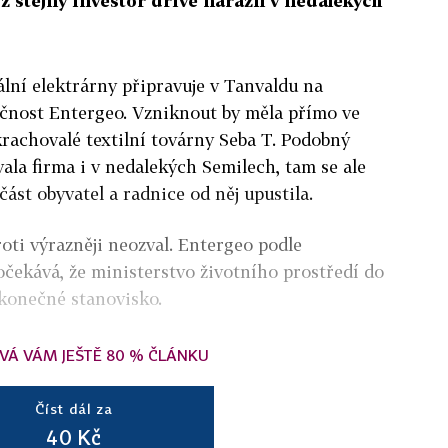
 stejný investor dříve narazil v nedalekých
lní elektrárny připravuje v Tanvaldu na
čnost Entergeo. Vzniknout by měla přímo ve
krachovalé textilní továrny Seba T. Podobný
vala firma i v nedalekých Semilech, tam se ale
část obyvatel a radnice od něj upustila.
oti výrazněji neozval. Entergeo podle
čekává, že ministerstvo životního prostředí do
 konečné stanovisko.
VÁ VÁM JEŠTĚ 80 % ČLÁNKU
Číst dál za
40 Kč