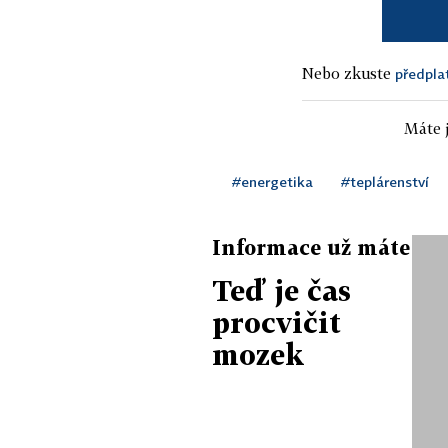
Nebo zkuste
předpla
Máte j
#energetika
#teplárenství
Informace už máte
Teď je čas
procvičit
mozek