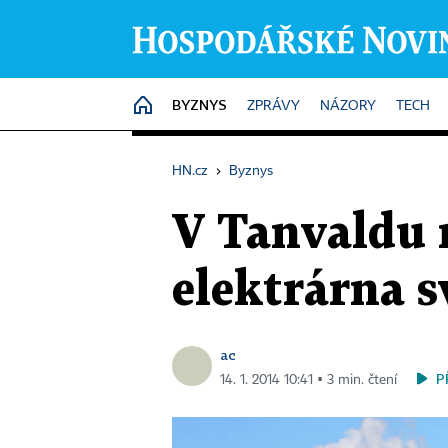
BYZNYS
HOME
ZPRÁVY
NÁZORY
TECH
HN.cz
›
Byznys
V Tanvaldu 
elektrárna 
ac
P
14. 1. 2014 10:41 ▪ 3 min. čtení