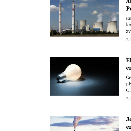
A
P
En
ko
zv
7. 
E
e
Če
pl
OT
7. 
J
e