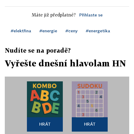
Máte již předplatné?
Přihlaste se
#elektřina
#energie
#ceny
#energetika
Nudíte se na poradě?
Vyřešte dnešní hlavolam HN
HRÁT
HRÁT