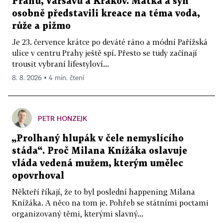
Prahu, Varšavu a Krakov. Matka a syn
osobně představili kreace na téma voda,
růže a pižmo
Je 23. července krátce po deváté ráno a módní Pařížská
ulice v centru Prahy ještě spí. Přesto se tudy začínají
trousit vybraní lifestyloví...
8. 8. 2026 ▪ 4 min. čtení
PETR HONZEJK
„Prolhaný hlupák v čele nemyslícího
stáda“. Proč Milana Knížáka oslavuje
vláda vedená mužem, kterým umělec
opovrhoval
Někteří říkají, že to byl poslední happening Milana
Knížáka. A něco na tom je. Pohřeb se státními poctami
organizovaný těmi, kterými slavný...