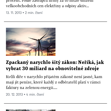
procent. Podle zástupců firmy za to může snížení
velkoobchodních cen elektřiny a odpisy aktiv...
13. 11. 2013 ▪ 2 min. čtení
Zpackaný narychlo šitý zákon: Neříká, jak
vybrat 30 miliard na obnovitelné zdroje
Kvůli díře v narychlo přijatém zákoně není jasné, kam
mají jít peníze, které každý z odběratelů platí v rámci
faktury na zelenou energii....
20. 12. 2013 ▪ 4 min. čtení