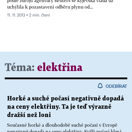
podle zdrojů agentury Reuters se kyjevská vláda už
uchýlila k pozastavení odběru plynu od...
11. 11. 2013 ▪ 2 min. čtení
Téma:
elektřina
ODEBÍRAT
Horké a suché počasí negativně dopadá
na ceny elektřiny. Ta je teď výrazně
dražší než loni
Současné horké a dlouhodobě suché počasí v Evropě
negativně dopadá na ceny elektřiny. Kvůli počasí klesá