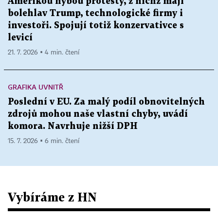
Amerikou hýbou protesty, z nichž mají
bolehlav Trump, technologické firmy i
investoři. Spojují totiž konzervativce s
levicí
21. 7. 2026 ▪ 4 min. čtení
GRAFIKA UVNITŘ
Poslední v EU. Za malý podíl obnovitelných
zdrojů mohou naše vlastní chyby, uvádí
komora. Navrhuje nižší DPH
15. 7. 2026 ▪ 6 min. čtení
Vybíráme z HN