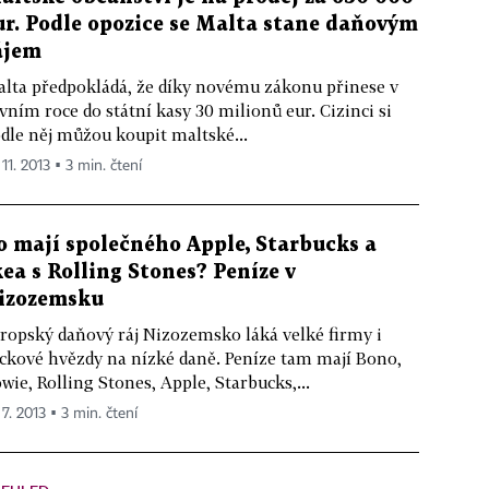
ur. Podle opozice se Malta stane daňovým
ájem
lta předpokládá, že díky novému zákonu přinese v
vním roce do státní kasy 30 milionů eur. Cizinci si
dle něj můžou koupit maltské...
 11. 2013 ▪ 3 min. čtení
o mají společného Apple, Starbucks a
kea s Rolling Stones? Peníze v
izozemsku
ropský daňový ráj Nizozemsko láká velké firmy i
ckové hvězdy na nízké daně. Peníze tam mají Bono,
wie, Rolling Stones, Apple, Starbucks,...
 7. 2013 ▪ 3 min. čtení