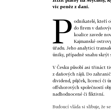
ztížit platby na Seychely, 
víc peněz z daní.
P
odnikatelé, kteří o
do firem v daňovýc
koalice zavede nov
Kajmanské ostrovy
úřadu. Jeho analytici transak
úniky, případně snahu skrýt
V Česku působí asi třináct ti
z daňových rájů. Do zahranič
dividend, půjček, licencí či ú
offshorových společností obj
nadhodnocené či fiktivní.
Budoucí vláda si slibuje, že s