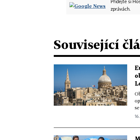
Přidejte si H
zprávách.
Související čl
E
o
L
Ob
op
se
16.
M