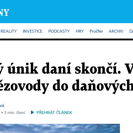
REALITY
INVESTICE
PODCASTY
HRY
PročNe
ARCHIV
D
 únik daní skončí. 
nězovody do daňových
vá
PŘEHRÁT ČLÁNEK
 ▪ 3 min. čtení