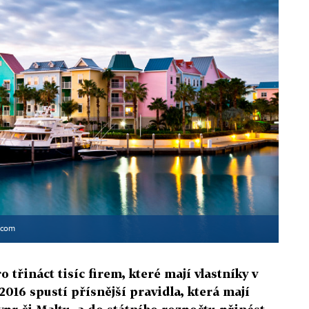
.com
 třináct tisíc firem, které mají vlastníky v
2016 spustí přísnější pravidla, která mají