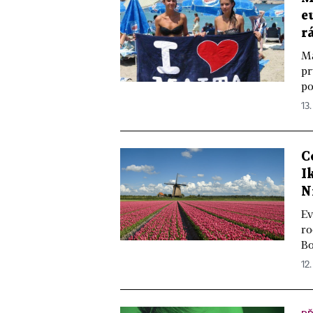
e
r
Ma
pr
po
13.
C
I
N
Ev
ro
Bo
12.