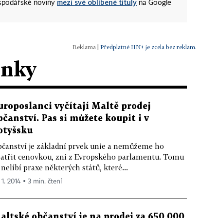
mezi své oblíbené tituly
ospodářské noviny
na Google
|
Předplatné HN+ je zcela bez reklam.
ánky
uroposlanci vyčítají Maltě prodej
bčanství. Pas si můžete koupit i v
otyšsku
čanství je základní prvek unie a nemůžeme ho
atřit cenovkou, zní z Evropského parlamentu. Tomu
 nelíbí praxe některých států, které...
 1. 2014 ▪ 3 min. čtení
altské občanství je na prodej za 650 000