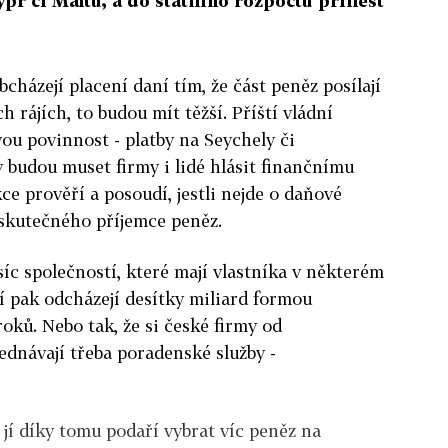
Kypr či Maltu, a do státního rozpočtu přinést
bcházejí placení daní tím, že část peněz posílají
h rájích, to budou mít těžší. Příští vládní
ou povinnost - platby na Seychely či
 budou muset firmy i lidé hlásit finančnímu
ce prověří a posoudí, jestli nejde o daňové
 skutečného příjemce peněz.
síc společností, které mají vlastníka v některém
í pak odcházejí desítky miliard formou
roků. Nebo tak, že si české firmy od
ednávají třeba poradenské služby -
e jí díky tomu podaří vybrat víc peněz na