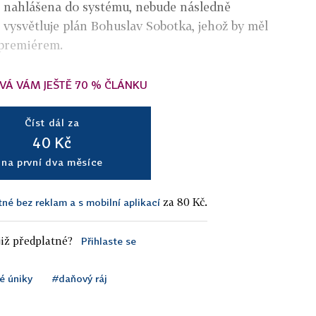
e nahlášena do systému, nebude následně
vysvětluje plán Bohuslav Sobotka, jehož by měl
premiérem.
VÁ VÁM JEŠTĚ 70 % ČLÁNKU
Číst dál za
40 Kč
na první dva měsíce
za 80 Kč.
tné bez reklam a s mobilní aplikací
iž předplatné?
Přihlaste se
é úniky
#daňový ráj