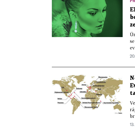
P
E
b
z
Ún
se
ev
20
N
E
t
Ve
rá
br
13.