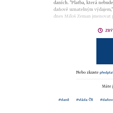
daních. "Platba, která nebud
daňově uznatelným výdajem," 
dnes Miloš Zeman jmenovat 
ZBÝ
Nebo zkuste
předpla
Máte j
#daně
#vláda ČR
#daňov