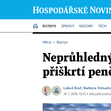
BYZNYS
HOME
ZPRÁVY
NÁZORY
TECH
HN.cz
›
Byznys
Neprůhledný
přiškrtí pe
Luboš Kreč
Barbora Strnado
,
19. 1. 2014 13:13 ▪ Aktualizováno