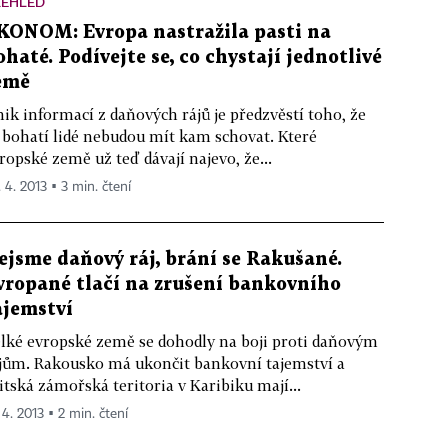
ŘEHLED
KONOM: Evropa nastražila pasti na
ohaté. Podívejte se, co chystají jednotlivé
emě
ik informací z daňových rájů je předzvěstí toho, že
 bohatí lidé nebudou mít kam schovat. Které
ropské země už teď dávají najevo, že...
. 4. 2013 ▪ 3 min. čtení
ejsme daňový ráj, brání se Rakušané.
vropané tlačí na zrušení bankovního
ajemství
lké evropské země se dohodly na boji proti daňovým
jům. Rakousko má ukončit bankovní tajemství a
itská zámořská teritoria v Karibiku mají...
 4. 2013 ▪ 2 min. čtení