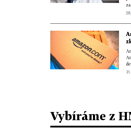
za
28.
A
z
An
Am
de
31.
Vybíráme z H