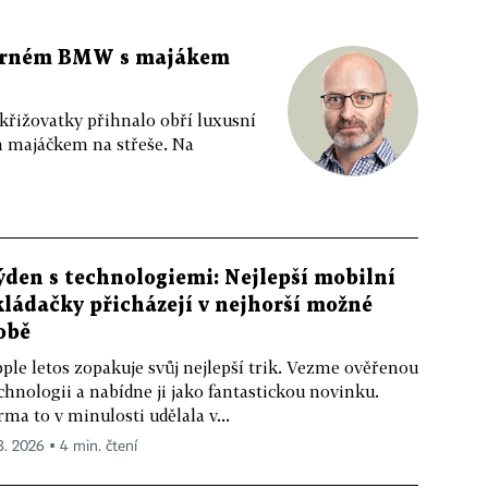
 černém BMW s majákem
 křižovatky přihnalo obří luxusní
m majáčkem na střeše. Na
ýden s technologiemi: Nejlepší mobilní
kládačky přicházejí v nejhorší možné
obě
ple letos zopakuje svůj nejlepší trik. Vezme ověřenou
chnologii a nabídne ji jako fantastickou novinku.
rma to v minulosti udělala v...
 8. 2026 ▪ 4 min. čtení