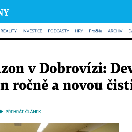
REALITY
INVESTICE
PODCASTY
HRY
PročNe
ARCHIV
D
zon v Dobrovízi: De
on ročně a novou čis
PŘEHRÁT ČLÁNEK