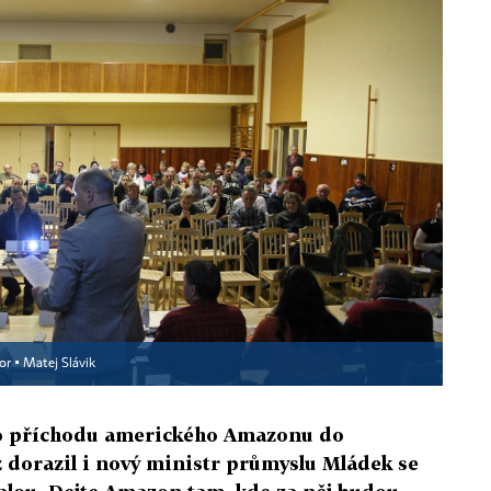
or ▪
Matej Slávik
í o příchodu amerického Amazonu do
 dorazil i nový ministr průmyslu Mládek se