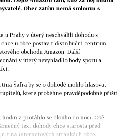
lou. Dejte Amazon tam, kde za něj budou
obyvatelé. Obec zatím nemá smlouvu s
ze u Prahy v úterý neschválili dohodu s
 chce u obce postavit distribuční centrum
etového obchodu Amazon. Další
ednání v úterý nevyhladilo body sporu a
íci.
rtina Šafra by se o dohodě mohlo hlasovat
tupitelů, které proběhne pravděpodobně příští
k hodin a protáhlo se dlouho do noci. Obě
 Konečný text dohody chce starosta před
jnit na internetových stránkách obce.