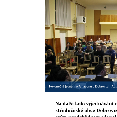
Nekonečná jednání o Amazonu v Dobrovízi
Aut
Na další kolo vyjednáván
středočeské obce Dobrovíz