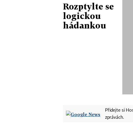
Rozptylte se
logickou
hádankou
Přidejte si H
zprávách.