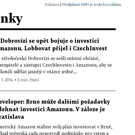
|
Předplatné HN+ je zcela bez reklam.
ánky
 Dobrovízi se opět bojuje o investici
mazonu. Lobbovat přijel i CzechInvest
 středočeské Dobrovízi se sešli místní občané,
stupitelé a zástupci CzechInvestu i Amazonu, aby se
kusili udělat jasněji v otázce jedné...
 1. 2014 ▪ 5 min. čtení
eveloper: Brno může dalšími požadavky
dehnat investici Amazonu. V záloze je
ratislava
erický Amazon stáhne svůj plán investovat v Brně,
kud městská rada nepotvrdí podmínky pro vstup a