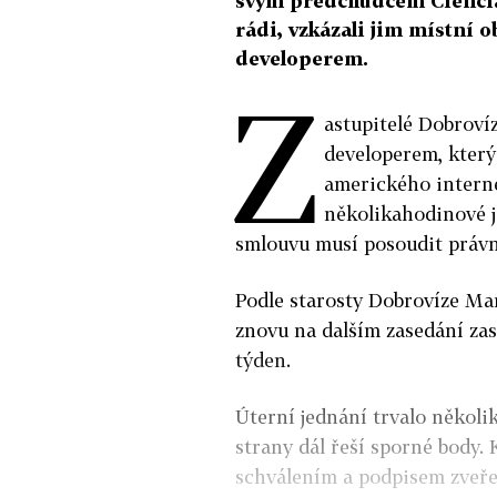
svým předchůdcem Ciencia
rádi, vzkázali jim místní 
developerem.
Z
astupitelé Dobroví
developerem, který
amerického intern
několikahodinové j
smlouvu musí posoudit právn
Podle starosty Dobrovíze Ma
znovu na dalším zasedání zas
týden.
Úterní jednání trvalo několi
strany dál řeší sporné body.
schválením a podpisem zveře