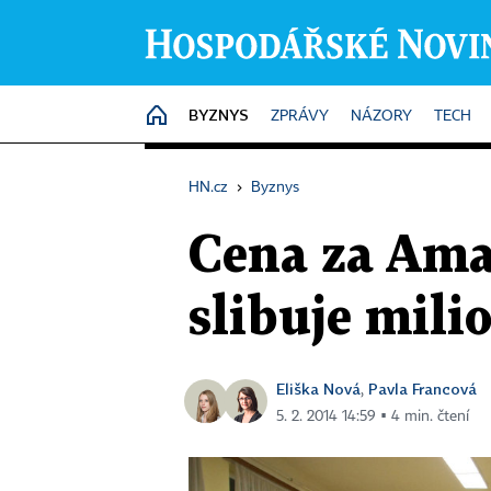
BYZNYS
HOME
ZPRÁVY
NÁZORY
TECH
HN.cz
›
Byznys
Cena za Ama
slibuje mili
Eliška Nová
Pavla Francová
,
5. 2. 2014 14:59 ▪ 4 min. čtení