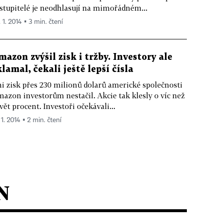
stupitelé je neodhlasují na mimořádném...
 1. 2014 ▪ 3 min. čtení
mazon zvýšil zisk i tržby. Investory ale
klamal, čekali ještě lepší čísla
i zisk přes 230 milionů dolarů americké společnosti
azon investorům nestačil. Akcie tak klesly o víc než
vět procent. Investoři očekávali...
 1. 2014 ▪ 2 min. čtení
N