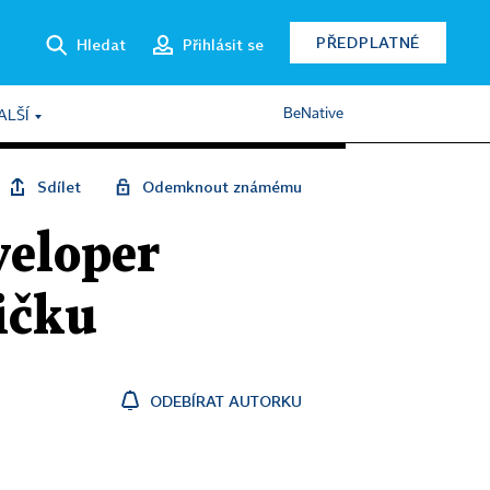
PŘEDPLATNÉ
Hledat
Přihlásit se
BeNative
ALŠÍ
Sdílet
Odemknout známému
veloper
tičku
ODEBÍRAT AUTORKU