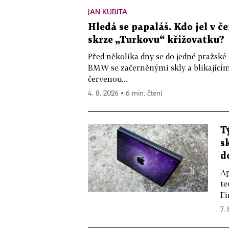
JAN KUBITA
Hledá se papaláš. Kdo jel v
skrze „Turkovu“ křižovatku?
Před několika dny se do jedné pražské
BMW se začerněnými skly a blikající
červenou...
4. 8. 2026 ▪ 6 min. čtení
T
s
d
Ap
te
Fi
7.