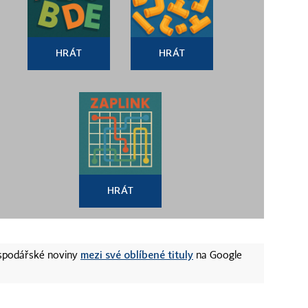
HRÁT
HRÁT
HRÁT
mezi své oblíbené tituly
ospodářské noviny
na Google