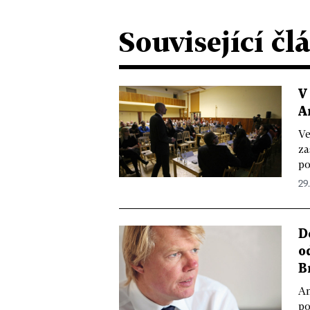
Související čl
V
A
Ve
za
po
29.
D
o
B
Am
po