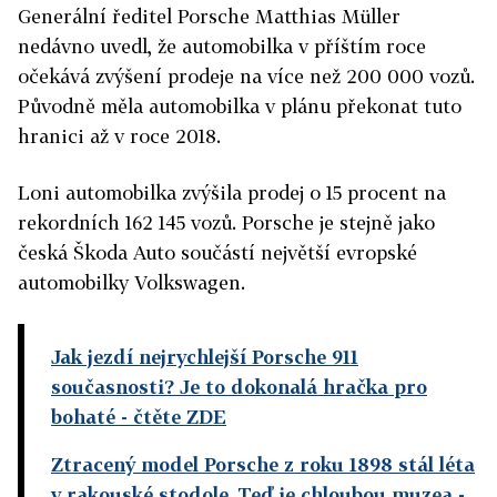
Generální ředitel Porsche Matthias Müller
nedávno uvedl, že automobilka v příštím roce
očekává zvýšení prodeje na více než 200 000 vozů.
Původně měla automobilka v plánu překonat tuto
hranici až v roce 2018.
Loni automobilka zvýšila prodej o 15 procent na
rekordních 162 145 vozů. Porsche je stejně jako
česká Škoda Auto součástí největší evropské
automobilky Volkswagen.
Jak jezdí nejrychlejší Porsche 911
současnosti? Je to dokonalá hračka pro
bohaté
- čtěte ZDE
Ztracený model Porsche z roku 1898 stál léta
v rakouské stodole. Teď je chloubou muzea
-