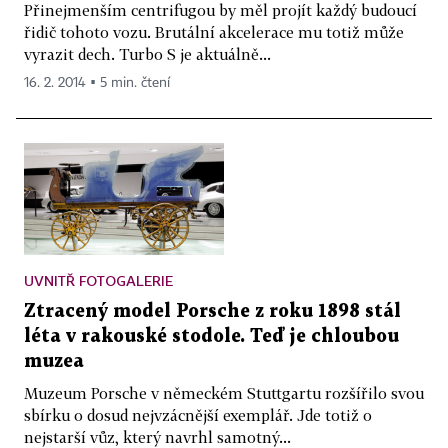
Přinejmenším centrifugou by měl projít každý budoucí
řidič tohoto vozu. Brutální akcelerace mu totiž může
vyrazit dech. Turbo S je aktuálně...
16. 2. 2014 ▪ 5 min. čtení
UVNITŘ FOTOGALERIE
Ztracený model Porsche z roku 1898 stál
léta v rakouské stodole. Teď je chloubou
muzea
Muzeum Porsche v německém Stuttgartu rozšířilo svou
sbírku o dosud nejvzácnější exemplář. Jde totiž o
nejstarší vůz, který navrhl samotný...