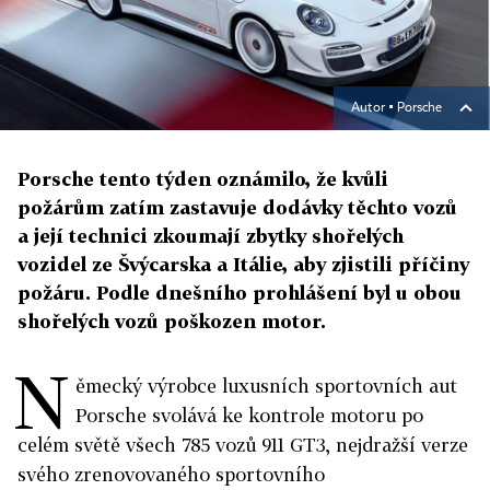
Autor ▪
Porsche
Porsche tento týden oznámilo, že kvůli
požárům zatím zastavuje dodávky těchto vozů
a její technici zkoumají zbytky shořelých
vozidel ze Švýcarska a Itálie, aby zjistili příčiny
požáru. Podle dnešního prohlášení byl u obou
shořelých vozů poškozen motor.
N
ěmecký výrobce luxusních sportovních aut
Porsche svolává ke kontrole motoru po
celém světě všech 785 vozů 911 GT3, nejdražší verze
svého zrenovovaného sportovního