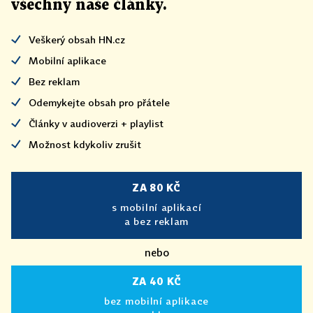
všechny naše články
.
Veškerý obsah HN.cz
Mobilní aplikace
Bez reklam
Odemykejte obsah pro přátele
Články v audioverzi + playlist
Možnost kdykoliv zrušit
ZA 80 KČ
s mobilní aplikací
a bez reklam
nebo
ZA 40 KČ
bez mobilní aplikace