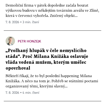
Demoliční firma v pátek dopoledne začala bourat
výškovou budovu v někdejším továrním areálu ve Zlíně,
která v červenci vyhořela. Zničený objekt...
7. 8. 2026 ▪ 3 min. čtení
PETR HONZEJK
„Prolhaný hlupák v čele nemyslícího
stáda“. Proč Milana Knížáka oslavuje
vláda vedená mužem, kterým umělec
opovrhoval
Někteří říkají, že to byl poslední happening Milana
Knížáka. A něco na tom je. Pohřeb se státními poctami
organizovaný těmi, kterými slavný...
7. 8. 2026 ▪ 4 min. čtení