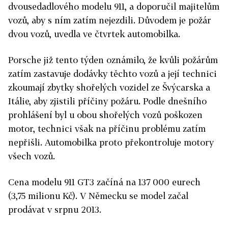
dvousedadlového modelu 911, a doporučil majitelům
vozů, aby s ním zatím nejezdili. Důvodem je požár
dvou vozů, uvedla ve čtvrtek automobilka.
Porsche již tento týden oznámilo, že kvůli požárům
zatím zastavuje dodávky těchto vozů a její technici
zkoumají zbytky shořelých vozidel ze Švýcarska a
Itálie, aby zjistili příčiny požáru. Podle dnešního
prohlášení byl u obou shořelých vozů poškozen
motor, technici však na příčinu problému zatím
nepřišli. Automobilka proto překontroluje motory
všech vozů.
Cena modelu 911 GT3 začíná na 137 000 eurech
(3,75 milionu Kč). V Německu se model začal
prodávat v srpnu 2013.