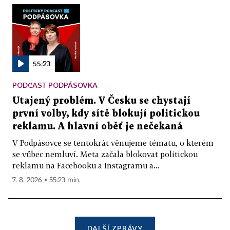
55:23
PODCAST PODPÁSOVKA
Utajený problém. V Česku se chystají
první volby, kdy sítě blokují politickou
reklamu. A hlavní oběť je nečekaná
V Podpásovce se tentokrát věnujeme tématu, o kterém
se vůbec nemluví. Meta začala blokovat politickou
reklamu na Facebooku a Instagramu a...
7. 8. 2026 ▪ 55:23 min.
DALŠÍ ZPRÁVY