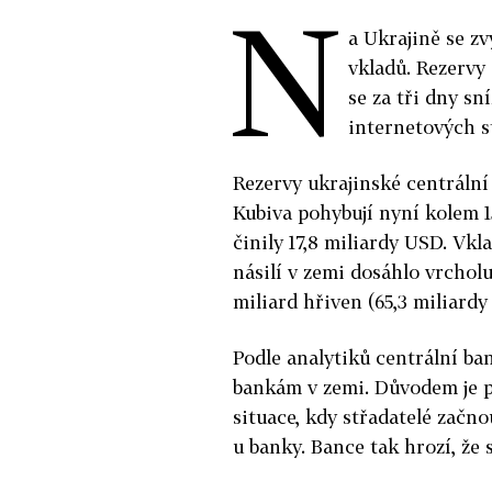
N
a Ukrajině se z
vkladů. Rezervy 
se za tři dny sn
internetových 
Rezervy ukrajinské centráln
Kubiva pohybují nyní kolem 1
činily 17,8 miliardy USD. Vkl
násilí v zemi dosáhlo vrcholu
miliard hřiven (65,3 miliardy 
Podle analytiků centrální ban
bankám v zemi. Důvodem je pr
situace, kdy střadatelé začn
u banky. Bance tak hrozí, že 