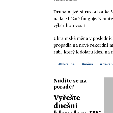
Druhá největší ruská banka 
nadále běžně funguje. Neupřes
výběr hotovosti.
Ukrajinská měna v posledních
propadla na nové rekordní m
rubl, který k dolaru klesl na 
#Ukrajina
#měna
#deval
Nudíte se na
poradě?
Vyřešte
dnešní