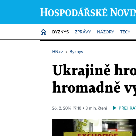
BYZNYS
HOME
ZPRÁVY
NÁZORY
TECH
HN.cz
›
Byznys
Ukrajině hro
hromadně vy
PŘEHRÁ
26. 2. 2014 17:18 ▪ 3 min. čtení