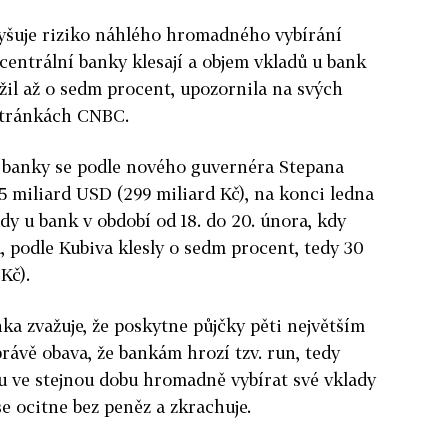
vyšuje riziko náhlého hromadného vybírání
centrální banky klesají a objem vkladů u bank
ížil až o sedm procent, upozornila na svých
stránkách CNBC.
í banky se podle nového guvernéra Stepana
5 miliard USD (299 miliard Kč), na konci ledna
ady u bank v období od 18. do 20. února, kdy
, podle Kubiva klesly o sedm procent, tedy 30
Kč).
ka zvažuje, že poskytne půjčky pěti největším
ávě obava, že bankám hrozí tzv. run, tedy
ou ve stejnou dobu hromadně vybírat své vklady
se ocitne bez peněz a zkrachuje.