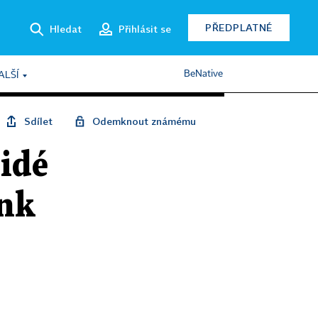
PŘEDPLATNÉ
Hledat
Přihlásit se
BeNative
ALŠÍ
Sdílet
Odemknout známému
Lidé
ank