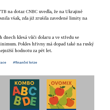
VTB na dotaz CNBC uvedla, že na Ukrajině
nila však, zda již zrušila zavedené limity na
 dnech klesá vůči dolaru a ve středu se
inimum. Pokles hřivny má dopad také na ruský
nejnižší hodnotu za pět let.
vace
#finanční krize