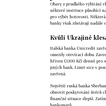
Obavy z prudkého vybírání v
některé instituce působící na
pro výběr hotovosti. Některá 
banky však zůstávají nadále 
Kvůli Ukrajině kles
Italská banka Unicredit zavř
omezily otevírací dobu. Zaved
hřiven (3300 Kč) denně pro 
jiných bank. Limit sice v pon
zavřená.
Největší ruská banka Sberban
obnovit poskytování úvěrů ch
finanční situace zlepší. Zatí
bankomatů.