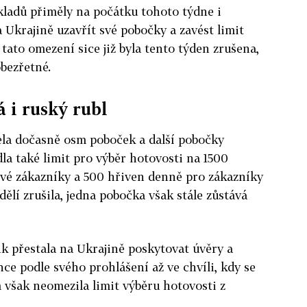
kladů přiměly na počátku tohoto týdne i
 Ukrajině uzavřít své pobočky a zavést limit
tato omezení sice již byla tento týden zrušena,
obezřetné.
á i ruský rubl
ela dočasně osm poboček a další pobočky
la také limit pro výběr hotovosti na 1500
své zákazníky a 500 hřiven denně pro zákazníky
dělí zrušila, jedna pobočka však stále zůstává
k přestala na Ukrajině poskytovat úvěry a
ce podle svého prohlášení až ve chvíli, kdy se
m však neomezila limit výběru hotovosti z