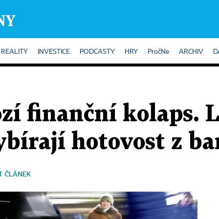
REALITY
INVESTICE
PODCASTY
HRY
PročNe
ARCHIV
D
zí finanční kolaps. 
bírají hotovost z b
T ČLÁNEK