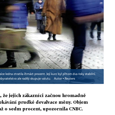
 ledna ztratila čtrnáct procent. Její kurz byl přitom dva roky stabilní.
byvatelstvo ale raději skupuje valutu.
Autor ▪
Reuters
 že jejich zákazníci začnou hromadně
očekávání prudké devalvace měny. Objem
l až o sedm procent, upozornila CNBC.