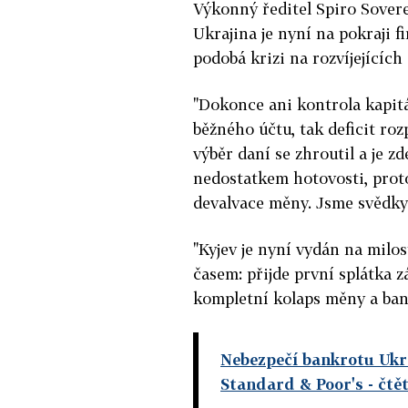
Výkonný ředitel Spiro Sovere
Ukrajina je nyní na pokraji f
podobá krizi na rozvíjejících 
"Dokonce ani kontrola kapitá
běžného účtu, tak deficit ro
výběr daní se zhroutil a je z
nedostatkem hotovosti, proto
devalvace měny. Jsme svědky 
"Kyjev je nyní vydán na milo
časem: přijde první splátka z
kompletní kolaps měny a ba
Nebezpečí bankrotu Ukra
Standard & Poor's
- čtě