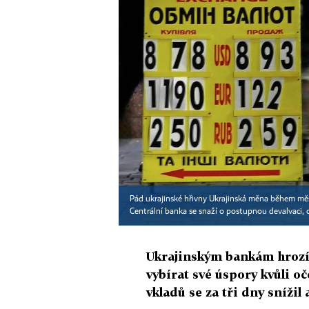
Pád ukrajinské hřivny Ukrajinská měna během měsíce
Centrální banka se snaží o postupnou devalvaci, o
Ukrajinským bankám hrozí,
vybírat své úspory kvůli 
vkladů se za tři dny sníži