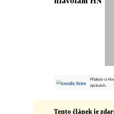
hlavolam HN
Přidejte si H
zprávách.
Tento článek
je
zdar