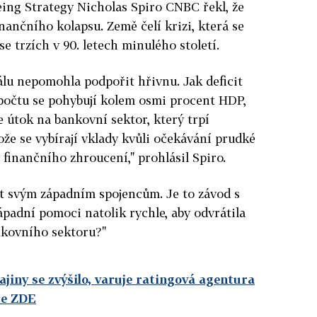
ing Strategy Nicholas Spiro CNBC řekl, že
inančního kolapsu. Země čelí krizi, která se
se trzích v 90. letech minulého století.
lu nepomohla podpořit hřivnu. Jak deficit
zpočtu se pohybují kolem osmi procent HDP,
de útok na bankovní sektor, který trpí
že se vybírají vklady kvůli očekávání prudké
finančního zhroucení," prohlásil Spiro.
st svým západním spojencům. Je to závod s
ápadní pomoci natolik rychle, aby odvrátila
nkovního sektoru?"
jiny se zvýšilo, varuje ratingová agentura
te ZDE